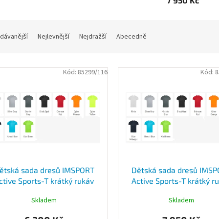
7 950 Kč
dávanější
Nejlevnější
Nejdražší
Abecedně
Kód:
85299/116
Kód:
8
ětská sada dresů IMSPORT
Dětská sada dresů IMS
ctive Sports-T krátký rukáv
Active Sports-T krátký r
(15x dres, 15x šortky)
(15x dres, 15x šortky, 1
Skladem
Skladem
štulpny)