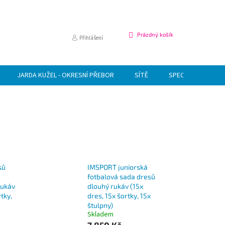
NÁKUPNÍ
Prázdný košík
Přihlášení
KOŠÍK
JARDA KUŽEL - OKRESNÍ PŘEBOR
SÍTĚ
SPECIÁLNÍ NABÍDK
sů
IMSPORT juniorská
fotbalová sada dresů
rukáv
dlouhý rukáv (15x
rtky,
dres, 15x šortky, 15x
štulpny)
Skladem