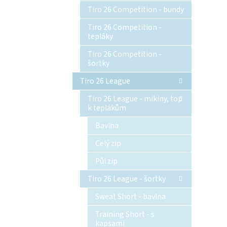
Tiro 26 Competition - bundy
Tiro 26 Competition -
tepláky
Tiro 26 Competition -
šortky
Tiro 26 League
Tiro 26 League - mikiny, top
k teplákům
Bavlna
Celý zip
Půl zip
Tiro 26 League - šortky
Sweat Short - bavlna
Training Short - s
kapsami