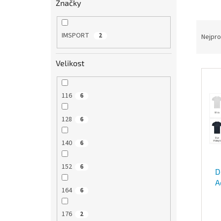
Značky
n
e
Ř
l
a
IMSPORT
2
Nejpro
z
e
Velikost
V
n
ý
í
p
p
116
6
i
r
s
o
128
6
p
d
r
u
140
o
6
k
d
t
u
ů
152
6
D
k
A
t
164
6
ů
176
2