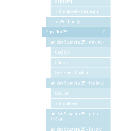
kapsami
Tréninkové - s kapsami
Tiro 25 - bundy
Squadra 25
adidas Squadra 25 - mikiny
Celý zip
Půl zip
Bez zipu - bavlna
adidas Squadra 25 - tepláky
Bavlna
Tréninkové
adidas Squadra 25 - polo
trička
adidas Squadra 25 - šortky