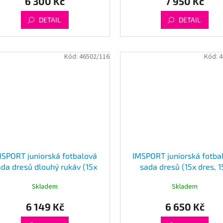
6 300 Kč
7 950 Kč
DETAIL
DETAIL
Kód:
46502/116
Kód:
4
MSPORT juniorská fotbalová
IMSPORT juniorská fotba
ada dresů dlouhý rukáv (15x
sada dresů (15x dres, 1
dres, 15x šortky)
šortky, 15x štulpny)
Skladem
Skladem
6 149 Kč
6 650 Kč