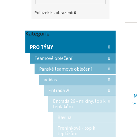
Položek k zobrazení:
6
Přeskočit
Kategorie
kategorie
PRO TÝMY
Teamové oblečení
Pánské teamové oblečení
adidas
Entrada 26
I
Entrada 26 - mikiny, top k
s
teplákům
Bavlna
Tréninkové - top k
teplákům