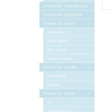
Entrada 26 - trika (bavlna)
Entrada 26 - polokošile
Entrada 26 - bundy
All Weather
Light Jacket
Multi Jacket
Stadium Jacket
Entrada 26 - tepláky
Tréninkové
Bavlna
Entrada 26 - šortky
3/4
Training Short - s