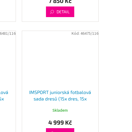
7 850 Kč
DETAIL
6481/116
Kód:
46475/116
lová
IMSPORT juniorská fotbalová
5x
sada dresů (15x dres, 15x
šortky)
Skladem
4 999 Kč