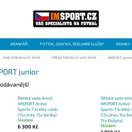
BRANKÁŘI
POTISK, GRAFIKA, REKLAMNÍ SLUŽBY
BRANKY
ů
Sady fotbalových dresů
Dětské fotbalové sady dresů
IMSPORT junior
PORT junior
odávanější
Dětská sada dresů
Dětská sada dre
IMSPORT Active
IMSPORT Active
Sports-T krátký rukáv
Sports-T krátký 
(15x dres, 15x šortky)
(15x dres, 15x šo
Skladem
15x štulpny)
Skladem
6 300 Kč