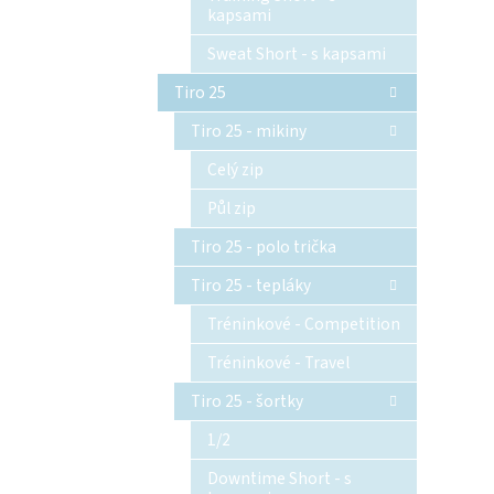
kapsami
Sweat Short - s kapsami
Tiro 25
Tiro 25 - mikiny
Celý zip
Půl zip
Tiro 25 - polo trička
Tiro 25 - tepláky
Tréninkové - Competition
Tréninkové - Travel
Tiro 25 - šortky
1/2
Downtime Short - s