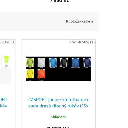
7 850 Kč
6
položek celkem
5296/116
Kód:
46505/116
PORT
IMSPORT juniorská fotbalová
ukáv
sada dresů dlouhý rukáv (15x
5x
dres, 15x šortky, 15x štulpny)
Skladem