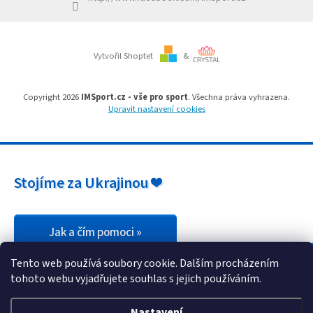
Branky
Vytvořil Shoptet
&
Jarda
Kužel
-
Okresní
Copyright 2026
IMSport.cz - vše pro sport
. Všechna práva vyhrazena.
přebor
Upravit nastavení cookies
Sítě
Speciální
Stojíme za Ukrajinou ❤️
nabídka
Obchod
-
skladem
Jak a čím pomoci »
Tento web používá soubory cookie. Dalším procházením
Poháry
tohoto webu vyjadřujete souhlas s jejich používáním.
Kontakty
Nastavení