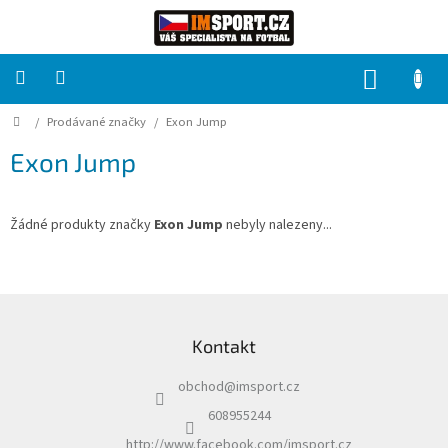
Přejít
na
obsah
NÁKUP
KOŠÍK
Domů
/
Prodávané značky
/
Exon Jump
PRO
TÝMY
Exon Jump
Sady
fotbalových
dresů
Žádné produkty značky
Exon Jump
nebyly nalezeny...
HRÁČ
Z
á
Brankáři
Kontakt
p
a
Potisk,
obchod
@
imsport.cz
t
grafika,
reklamní
í
608955244
služby
http://www.facebook.com/imsport.cz