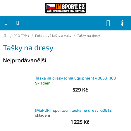
Přejít
na
obsah
NÁKUP
KOŠÍK
Domů
/
PRO TÝMY
/
Fotbalové tašky a vaky
/
Tašky na dresy
PRO
TÝMY
Tašky na dresy
Sady
Nejprodávanější
fotbalových
dresů
Taška na dresy Joma Equipment 400631.100
HRÁČ
Skladem
529 Kč
Brankáři
IMSPORT sportovní taška na dresy Ki0812
Potisk,
skladem
grafika,
reklamní
1 225 Kč
služby