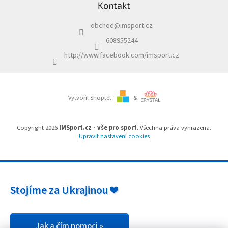
c
Kontakt
p
í
a
p
obchod
@
imsport.cz
t
r
í
v
608955244
k
http://www.facebook.com/imsport.cz
y
v
ý
p
i
Vytvořil Shoptet
&
s
u
Copyright 2026
IMSport.cz - vše pro sport
. Všechna práva vyhrazena.
Upravit nastavení cookies
Stojíme za Ukrajinou ❤️
Jak a čím pomoci »