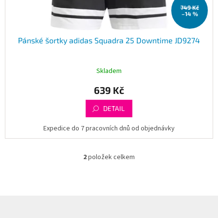
749 Kč
–14 %
Pánské šortky adidas Squadra 25 Downtime JD9274
Skladem
639 Kč
DETAIL
Expedice do 7 pracovních dnů od objednávky
2
položek celkem
O
v
l
á
d
Z
a
á
c