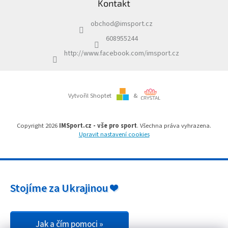
Kontakt
p
í
a
p
obchod
@
imsport.cz
t
r
í
v
608955244
k
http://www.facebook.com/imsport.cz
y
v
ý
p
i
Vytvořil Shoptet
&
s
u
Copyright 2026
IMSport.cz - vše pro sport
. Všechna práva vyhrazena.
Upravit nastavení cookies
Stojíme za Ukrajinou ❤️
Jak a čím pomoci »