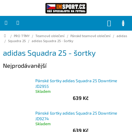
Přejít
na
obsah
NÁKUP
KOŠÍK
Domů
/
PRO TÝMY
/
Teamové oblečení
/
Pánské teamové oblečení
/
adidas
PRO
TÝMY
/
Squadra 25
/
adidas Squadra 25 - šortky
adidas Squadra 25 - šortky
Sady
fotbalových
Nejprodávanější
dresů
HRÁČ
Pánské šortky adidas Squadra 25 Downtime
JD2955
Skladem
Brankáři
639 Kč
Potisk,
Pánské šortky adidas Squadra 25 Downtime
grafika,
JD9274
reklamní
Skladem
služby
639 Kč