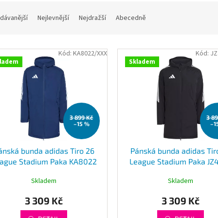
dávanější
Nejlevnější
Nejdražší
Abecedně
Kód:
KA8022/XXX
Kód:
JZ
ladem
Skladem
3 899 Kč
3 8
–15 %
–1
ánská bunda adidas Tiro 26
Pánská bunda adidas Tir
ague Stadium Paka KA8022
League Stadium Paka JZ
Skladem
Skladem
3 309 Kč
3 309 Kč