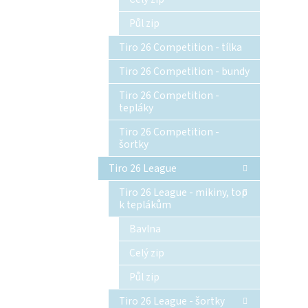
Půl zip
Tiro 26 Competition - tílka
Tiro 26 Competition - bundy
Tiro 26 Competition -
tepláky
Tiro 26 Competition -
šortky
Tiro 26 League
Tiro 26 League - mikiny, top
k teplákům
Bavlna
Celý zip
Půl zip
Tiro 26 League - šortky