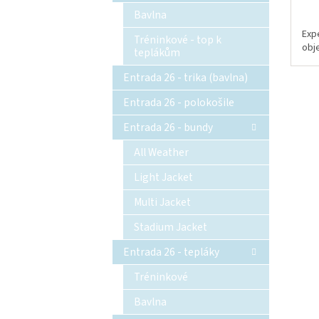
Bavlna
Exp
Tréninkové - top k
obj
teplákům
Entrada 26 - trika (bavlna)
Entrada 26 - polokošile
Entrada 26 - bundy
All Weather
Light Jacket
Multi Jacket
Stadium Jacket
Entrada 26 - tepláky
Tréninkové
Bavlna