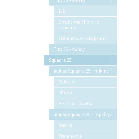
Tiro 25 - šortky
1/2
Downtime Short - s
kapsami
Tréninkové - s kapsami
Tiro 25 - bundy
Squadra 25
adidas Squadra 25 - mikiny
Celý zip
Půl zip
Bez zipu - bavlna
adidas Squadra 25 - tepláky
Bavlna
Tréninkové