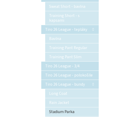
Sweat Short - bavlna
Training Short - s
kapsami
Tiro 26 League - tepláky
Bavlna
Training Pant Regular
Training Pant Slim
Tiro 26 League - 3/4
Tiro 26 League - polokošile
Tiro 26 League - bundy
Long Coat
Rain Jacket
Stadium Parka