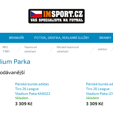
BRANKÁŘI
POTISK, GRAFIKA, REKLAMNÍ SLUŽBY
BRANKY
PRO
Teamové
Pánské teamové
ů
adidas
TÝMY
oblečení
oblečení
dium Parka
odávanější
Pánská bunda adidas
Pánská bunda ad
Tiro 26 League
Tiro 26 League
Stadium Paka KA8022
Stadium Paka JZ
Skladem
Skladem
3 309 Kč
3 309 Kč