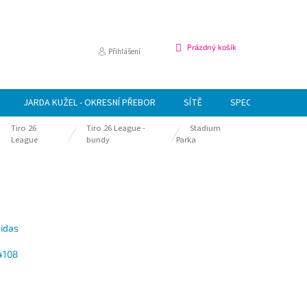
NÁKUPNÍ
Prázdný košík
Přihlášení
KOŠÍK
JARDA KUŽEL - OKRESNÍ PŘEBOR
SÍTĚ
SPECIÁLNÍ NABÍDK
Tiro 26
Tiro 26 League -
Stadium
League
bundy
Parka
idas
4108