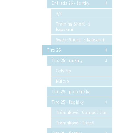
Entrada 26 - šortky
3/4
Training Short - s
kapsami
Sweat Short - s kapsami
Tiro 25
Tiro 25 - mikiny
Celý zip
Půl zip
Tiro 25 - polo trička
Tiro 25 - tepláky
Tréninkové - Competition
Tréninkové - Travel