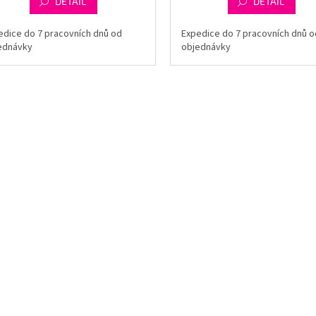
DETAIL
DETAIL
edice do 7 pracovních dnů od
Expedice do 7 pracovních dnů o
ednávky
objednávky
O
v
l
á
d
a
c
í
p
r
v
k
y
v
ý
p
i