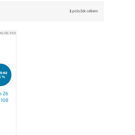
2
položek celkem
4108/XXX
99 Kč
5 %
o 26
4108