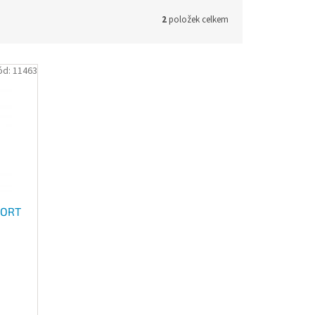
2
položek celkem
ód:
11463
PORT