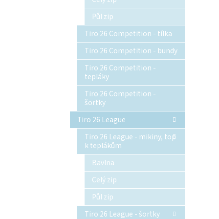
Půl zip
Tiro 26 Competition - tílka
Tiro 26 Competition - bundy
Tiro 26 Competition -
tepláky
Tiro 26 Competition -
šortky
Tiro 26 League
Tiro 26 League - mikiny, top
k teplákům
Bavlna
Celý zip
Půl zip
Tiro 26 League - šortky