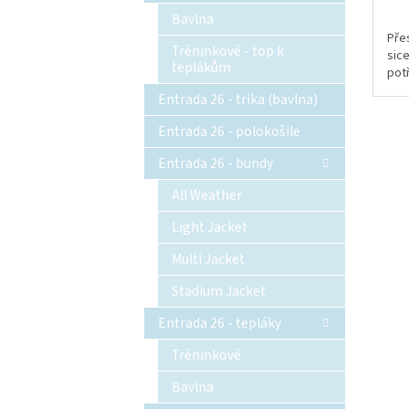
Bavlna
Přes
Tréninkové - top k
sic
teplákům
potř
Entrada 26 - trika (bavlna)
Entrada 26 - polokošile
Entrada 26 - bundy
All Weather
Light Jacket
Multi Jacket
Stadium Jacket
Entrada 26 - tepláky
Tréninkové
Bavlna