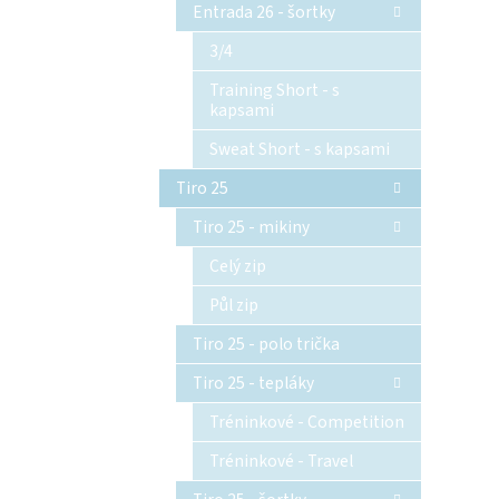
Entrada 26 - šortky
3/4
Training Short - s
kapsami
Sweat Short - s kapsami
Tiro 25
Tiro 25 - mikiny
Celý zip
Půl zip
Tiro 25 - polo trička
Tiro 25 - tepláky
Tréninkové - Competition
Tréninkové - Travel