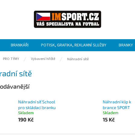
BRANKÁŘI
POTISK, GRAFIKA, REKLAMNÍ SLUŽBY
BRANKY
ů
PRO TÝMY
Vybavení hřiště
Náhradní sítě
adní sítě
odávanější
Náhradní síť School
Náhradní klip k
pro skládací branku
brance SPORT
Skladem
Skladem
190 Kč
15 Kč