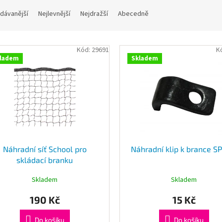
dávanější
Nejlevnější
Nejdražší
Abecedně
Kód:
29691
K
ladem
Skladem
Náhradní síť School pro
Náhradní klip k brance S
skládací branku
Skladem
Skladem
190 Kč
15 Kč
Do košíku
Do košíku