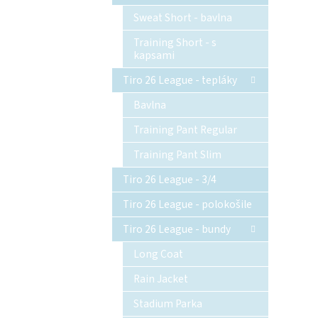
Sweat Short - bavlna
Training Short - s
kapsami
Tiro 26 League - tepláky
Bavlna
Training Pant Regular
Training Pant Slim
Tiro 26 League - 3/4
Tiro 26 League - polokošile
Tiro 26 League - bundy
Long Coat
Rain Jacket
Stadium Parka