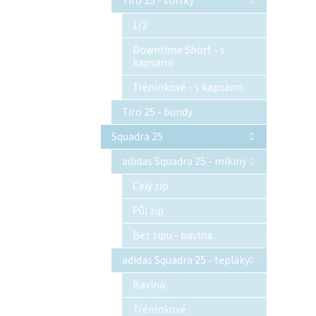
Tiro 25 - šortky
1/2
Downtime Short - s
kapsami
Tréninkové - s kapsami
Tiro 25 - bundy
Squadra 25
adidas Squadra 25 - mikiny
Celý zip
Půl zip
Bez zipu - bavlna
adidas Squadra 25 - tepláky
Bavlna
Tréninkové