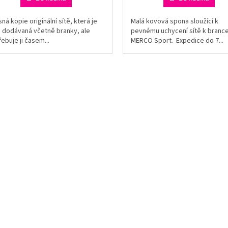
ná kopie originální sítě, která je
Malá kovová spona sloužící k
e dodávaná včetně branky, ale
pevnému uchycení sítě k branc
ebuje ji časem...
MERCO Sport. Expedice do 7...
O
v
l
á
d
a
c
í
p
r
v
k
y
v
ý
p