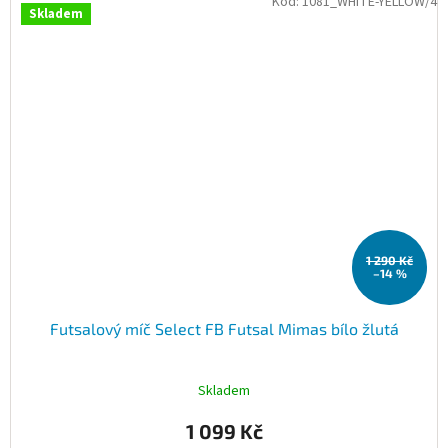
Kód:
1081_WHITE-YELLOW/4
Skladem
1 290 Kč
–14 %
Futsalový míč Select FB Futsal Mimas bílo žlutá
Skladem
1 099 Kč