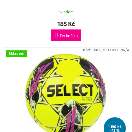
Skladem
185 Kč
Do košíku
Kód:
1082_YELLOW-PINK/4
Skladem
1 190 Kč
–15 %