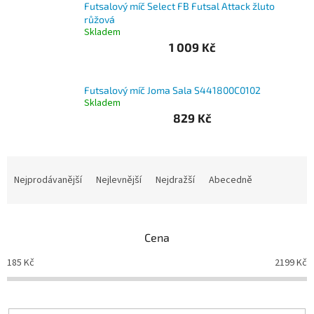
Futsalový míč Select FB Futsal Attack žluto
růžová
Branky
Skladem
1 009 Kč
Jarda
Kužel
-
Okresní
Futsalový míč Joma Sala S441800C0102
přebor
Skladem
829 Kč
Sítě
Ř
Speciální
a
Nejprodávanější
Nejlevnější
Nejdražší
Abecedně
nabídka
z
e
Obchod
-
n
skladem
Cena
í
p
185
Kč
2199
Kč
Poháry
r
o
Kontakty
d