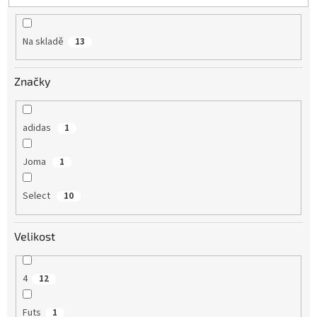
u
Obchodní
k
podmínky
t
Na skladě
13
ů
Tabulky
velikostí
Značky
Značky
Přihlášení
adidas
1
Joma
1
Select
10
Velikost
4
12
Futs
1