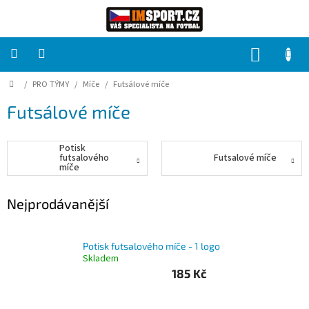
Přejít
na
obsah
NÁKUP
KOŠÍK
Domů
/
PRO TÝMY
/
Míče
/
Futsálové míče
PRO
TÝMY
Futsálové míče
Sady
fotbalových
Potisk
dresů
futsalového
Futsalové míče
míče
HRÁČ
Nejprodávanější
Brankáři
Potisk futsalového míče - 1 logo
Skladem
Potisk,
185 Kč
grafika,
reklamní
služby