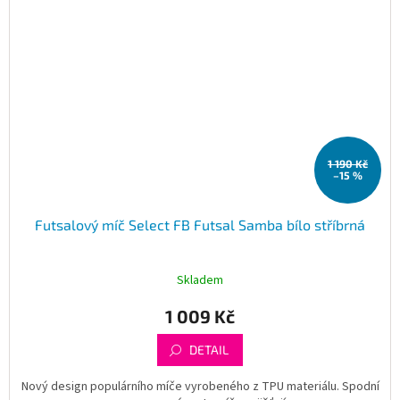
1 190 Kč
–15 %
Futsalový míč Select FB Futsal Samba bílo stříbrná
Skladem
1 009 Kč
DETAIL
Nový design populárního míče vyrobeného z TPU materiálu. Spodní