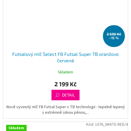
2 590 Kč
–15 %
Futsalový míč Select FB Futsal Super TB oranžovo
červená
Skladem
2 199 Kč
DETAIL
Nově vyvinutý míč FB Futsal Super v TB technologii - tepelně lepený
s extrémně silnou pěnou,...
Kód:
1076_WHITE-RED/4
Skladem