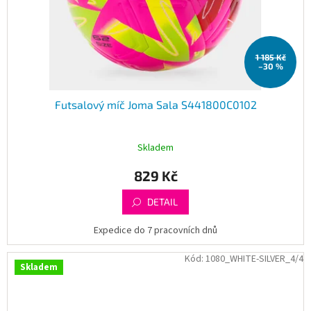
1 185 Kč
–30 %
Futsalový míč Joma Sala S441800C0102
Skladem
829 Kč
DETAIL
Expedice do 7 pracovních dnů
Kód:
1080_WHITE-SILVER_4/4
Skladem