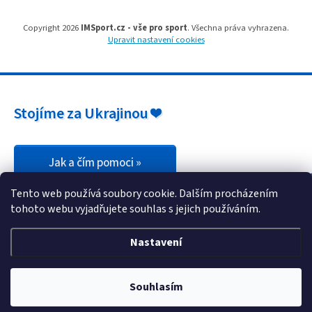
u
Copyright 2026
IMSport.cz - vše pro sport
. Všechna práva vyhrazena.
Upravit nastavení cookies
Stojíme za Ukrajinou ❤️
Jak a čím pomoci »
Tento web používá soubory cookie. Dalším procházením
tohoto webu vyjadřujete souhlas s jejich používáním.
Nastavení
Souhlasím