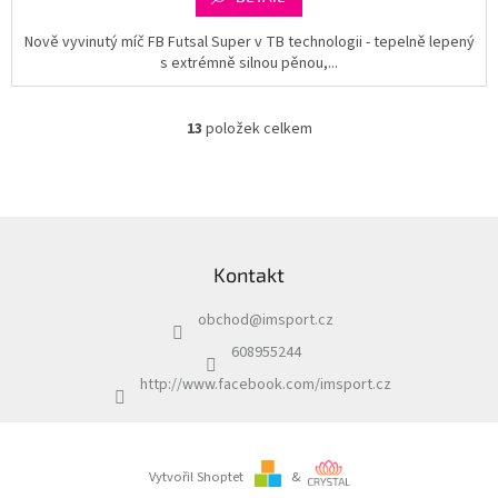
Nově vyvinutý míč FB Futsal Super v TB technologii - tepelně lepený
s extrémně silnou pěnou,...
13
položek celkem
O
v
l
á
d
Z
a
á
c
Kontakt
p
í
a
p
obchod
@
imsport.cz
t
r
í
v
608955244
k
http://www.facebook.com/imsport.cz
y
v
ý
p
i
Vytvořil Shoptet
&
s