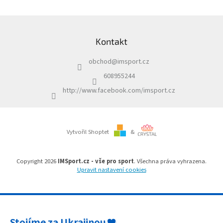
á
Obchodní
podmínky
d
Z
a
á
Tabulky
c
Kontakt
p
velikostí
í
a
p
obchod
@
imsport.cz
Značky
t
r
í
v
608955244
k
Přihlášení
http://www.facebook.com/imsport.cz
y
v
ý
p
i
Vytvořil Shoptet
&
s
u
Copyright 2026
IMSport.cz - vše pro sport
. Všechna práva vyhrazena.
Upravit nastavení cookies
Stojíme za Ukrajinou ❤️