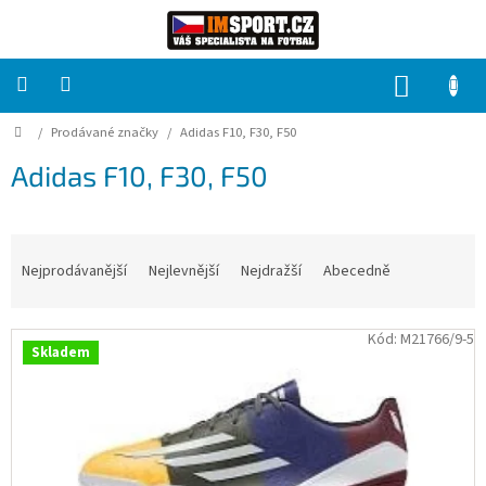
Přejít
na
obsah
NÁKUP
KOŠÍK
Domů
/
Prodávané značky
/
Adidas F10, F30, F50
PRO
TÝMY
Adidas F10, F30, F50
Sady
fotbalových
dresů
Ř
a
Nejprodávanější
Nejlevnější
Nejdražší
Abecedně
z
HRÁČ
e
V
n
Kód:
M21766/9-5
Skladem
Brankáři
ý
í
p
p
i
r
Potisk,
grafika,
s
o
reklamní
p
d
služby
r
u