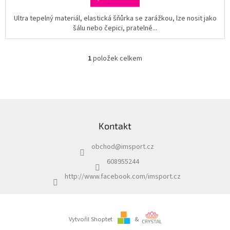
Ultra tepelný materiál, elastická šňůrka se zarážkou, lze nosit jako
šálu nebo čepici, pratelné...
1
položek celkem
O
v
l
á
d
Z
a
á
c
Kontakt
p
í
a
p
obchod
@
imsport.cz
t
r
í
v
608955244
k
http://www.facebook.com/imsport.cz
y
v
ý
p
i
Vytvořil Shoptet
&
s