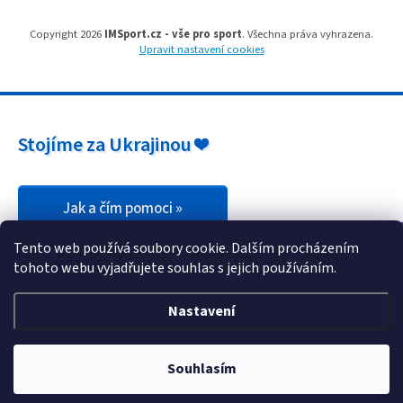
u
Copyright 2026
IMSport.cz - vše pro sport
. Všechna práva vyhrazena.
Upravit nastavení cookies
Stojíme za Ukrajinou ❤️
Jak a čím pomoci »
Tento web používá soubory cookie. Dalším procházením
tohoto webu vyjadřujete souhlas s jejich používáním.
Nastavení
Souhlasím