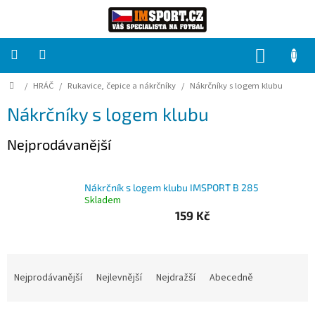
Přejít
na
obsah
NÁKUP
KOŠÍK
Domů
/
HRÁČ
/
Rukavice, čepice a nákrčníky
/
Nákrčníky s logem klubu
PRO
TÝMY
Nákrčníky s logem klubu
Sady
Nejprodávanější
fotbalových
dresů
Nákrčník s logem klubu IMSPORT B 285
HRÁČ
Skladem
159 Kč
Brankáři
Ř
Potisk,
a
Nejprodávanější
Nejlevnější
Nejdražší
Abecedně
grafika,
reklamní
z
služby
e