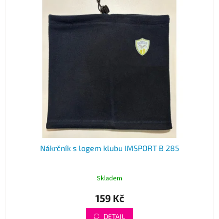
Obchodní
p
podmínky
i
s
Tabulky
p
velikostí
r
Značky
o
d
u
Přihlášení
k
t
ů
Nákrčník s logem klubu IMSPORT B 285
Skladem
159 Kč
DETAIL