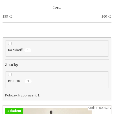
n
Cena
Branky
í
p
159
Kč
160
Kč
r
Jarda
o
Kužel
-
d
Okresní
přebor
u
k
t
Sítě
Na skladě
1
ů
Speciální
Značky
nabídka
Obchod
-
IMSPORT
1
skladem
Položek k zobrazení:
1
Poháry
V
Kód:
116009/SV
Kontakty
Skladem
ý