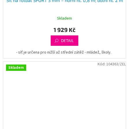
Síť na fotbal SPORT 3 mm – horní hl. 0,8 m; dolní hl. 2 m
Skladem
1 929 Kč
DETAIL
- síť je určena pro nižší až střední zátěž - mládež, školy.
Kód:
104363/ZEL
Skladem