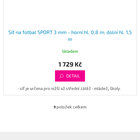
Síť na fotbal SPORT 3 mm - horní hl. 0,8 m; dolní hl. 1,5
m
Skladem
1 729 Kč
DETAIL
- síť je určena pro nižší až střední zátěž - mládež, školy.
9
položek celkem
O
v
l
á
d
Z
a