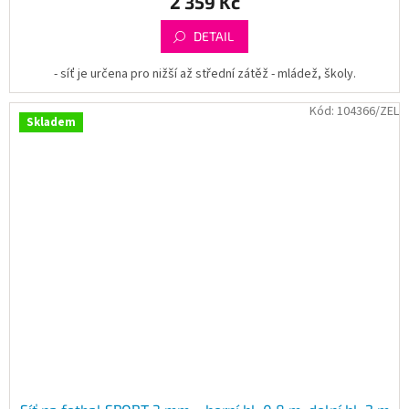
2 359 Kč
DETAIL
- síť je určena pro nižší až střední zátěž - mládež, školy.
Kód:
104366/ZEL
Skladem