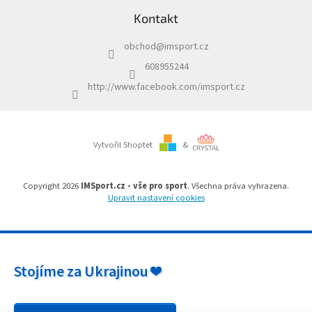
á
c
Kontakt
p
í
a
p
obchod
@
imsport.cz
t
r
í
v
608955244
k
http://www.facebook.com/imsport.cz
y
v
ý
p
i
Vytvořil Shoptet
&
s
u
Copyright 2026
IMSport.cz - vše pro sport
. Všechna práva vyhrazena.
Upravit nastavení cookies
Stojíme za Ukrajinou ❤️