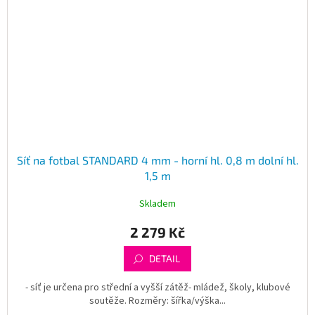
Síť na fotbal STANDARD 4 mm - horní hl. 0,8 m dolní hl.
1,5 m
Skladem
2 279 Kč
DETAIL
- síť je určena pro střední a vyšší zátěž- mládež, školy, klubové
soutěže. Rozměry: šířka/výška...