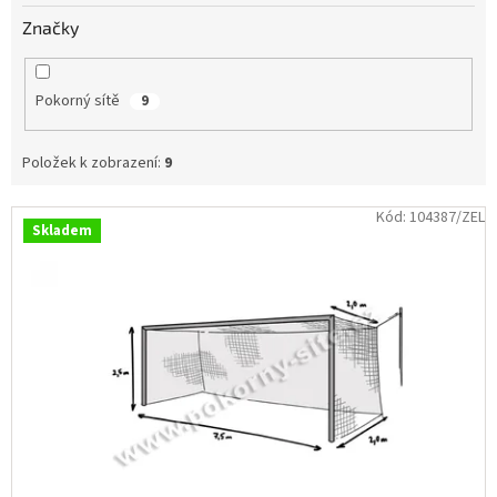
Obchodní
Značky
podmínky
Tabulky
velikostí
Pokorný sítě
9
Značky
Položek k zobrazení:
9
Přihlášení
V
Kód:
104387/ZEL
Skladem
ý
p
i
s
p
r
o
d
u
k
t