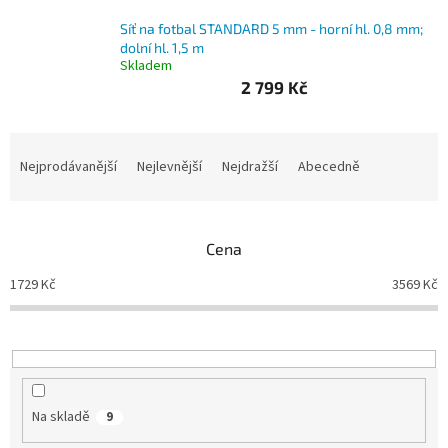
Síť na fotbal STANDARD 5 mm - horní hl. 0,8 mm;
Branky
dolní hl. 1,5 m
Skladem
Jarda
2 799 Kč
Kužel
-
Okresní
přebor
Ř
a
Nejprodávanější
Nejlevnější
Nejdražší
Abecedně
z
Sítě
e
n
Speciální
Cena
í
nabídka
p
1729
Kč
3569
Kč
r
Obchod
-
o
skladem
d
u
k
Poháry
t
Na skladě
9
Kontakty
ů