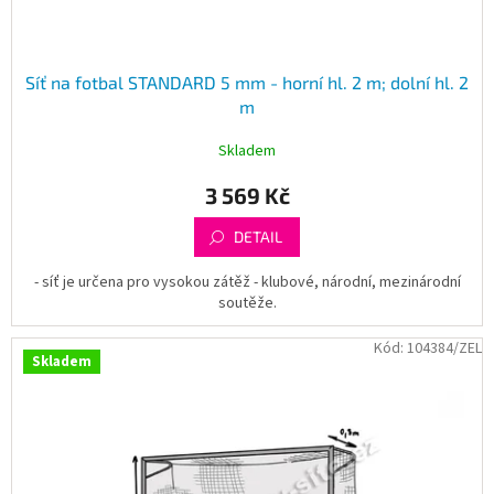
ů
Síť na fotbal STANDARD 5 mm - horní hl. 2 m; dolní hl. 2
m
Skladem
3 569 Kč
DETAIL
- síť je určena pro vysokou zátěž - klubové, národní, mezinárodní
soutěže.
Kód:
104384/ZEL
Skladem