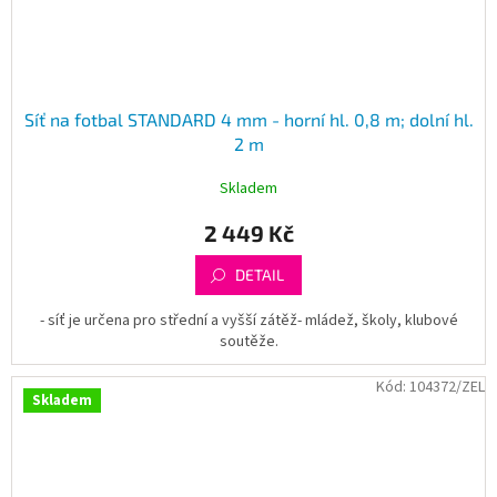
Síť na fotbal STANDARD 4 mm - horní hl. 0,8 m; dolní hl.
2 m
Skladem
2 449 Kč
DETAIL
- síť je určena pro střední a vyšší zátěž- mládež, školy, klubové
soutěže.
Kód:
104372/ZEL
Skladem