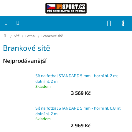
Přejít
na
obsah
NÁKUP
KOŠÍK
Domů
/
Sítě
/
Fotbal
/
Brankové sítě
PRO
TÝMY
Brankové sítě
Sady
Nejprodávanější
fotbalových
dresů
Síť na fotbal STANDARD 5 mm - horní hl. 2 m;
HRÁČ
dolní hl. 2 m
Skladem
3 569 Kč
Brankáři
Síť na fotbal STANDARD 5 mm - horní hl. 0,8 m;
Potisk,
dolní hl. 2 m
grafika,
Skladem
reklamní
služby
2 969 Kč