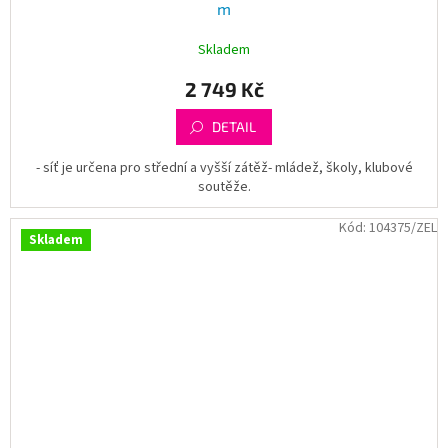
m
Skladem
2 749 Kč
DETAIL
- síť je určena pro střední a vyšší zátěž- mládež, školy, klubové
soutěže.
Kód:
104375/ZEL
Skladem