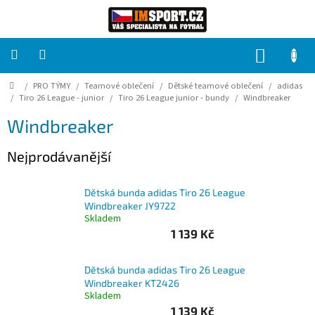
Přejít
na
obsah
NÁKUP
KOŠÍK
Domů
/
PRO TÝMY
/
Teamové oblečení
/
Dětské teamové oblečení
/
adidas
PRO
TÝMY
/
Tiro 26 League - junior
/
Tiro 26 League junior - bundy
/
Windbreaker
Windbreaker
Sady
fotbalových
Nejprodávanější
dresů
HRÁČ
Dětská bunda adidas Tiro 26 League
Windbreaker JY9722
Skladem
Brankáři
1 139 Kč
Potisk,
Dětská bunda adidas Tiro 26 League
grafika,
Windbreaker KT2426
reklamní
Skladem
služby
1 139 Kč