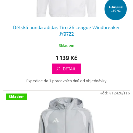
t
1 349 Kč
ů
–15 %
Dětská bunda adidas Tiro 26 League Windbreaker
JY9722
Skladem
1 139 Kč
DETAIL
Expedice do 7 pracovních dnů od objednávky
Kód:
KT2426/116
Skladem