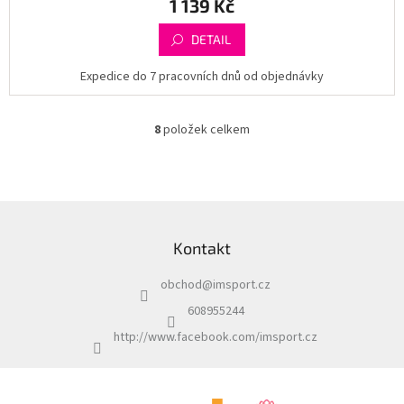
1 139 Kč
DETAIL
Expedice do 7 pracovních dnů od objednávky
8
položek celkem
O
v
l
á
d
Z
a
á
c
Kontakt
p
í
a
p
obchod
@
imsport.cz
t
r
í
v
608955244
k
http://www.facebook.com/imsport.cz
y
v
ý
p