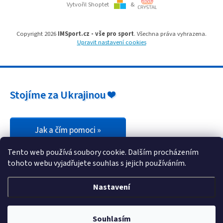
i
Vytvořil Shoptet
&
s
u
Copyright 2026
IMSport.cz - vše pro sport
. Všechna práva vyhrazena.
Upravit nastavení cookies
Stojíme za Ukrajinou ❤️
Jak a čím pomoci »
Tento web používá soubory cookie. Dalším procházením
tohoto webu vyjadřujete souhlas s jejich používáním.
Nastavení
Souhlasím