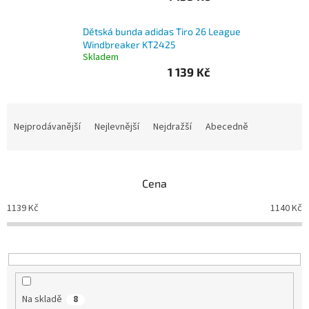
Branky
Dětská bunda adidas Tiro 26 League
Windbreaker KT2425
Skladem
Jarda
Kužel
1 139 Kč
-
Okresní
přebor
Ř
a
Nejprodávanější
Nejlevnější
Nejdražší
Abecedně
Sítě
z
e
n
Speciální
nabídka
Cena
í
p
1139
Kč
1140
Kč
Obchod
r
-
skladem
o
d
u
Poháry
k
t
Kontakty
Na skladě
8
ů