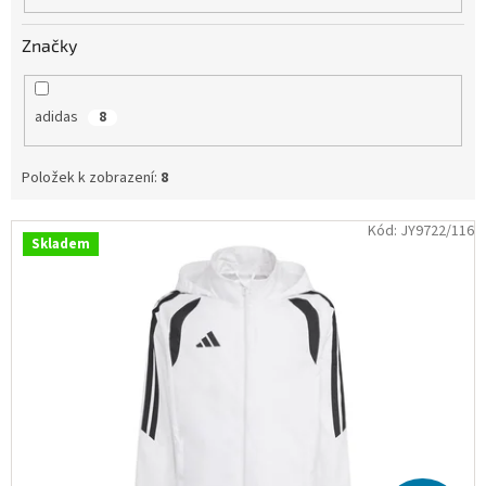
Obchodní
podmínky
Značky
Tabulky
velikostí
adidas
8
Značky
Položek k zobrazení:
8
Přihlášení
V
Kód:
JY9722/116
Skladem
ý
p
i
s
p
r
o
d
u
k