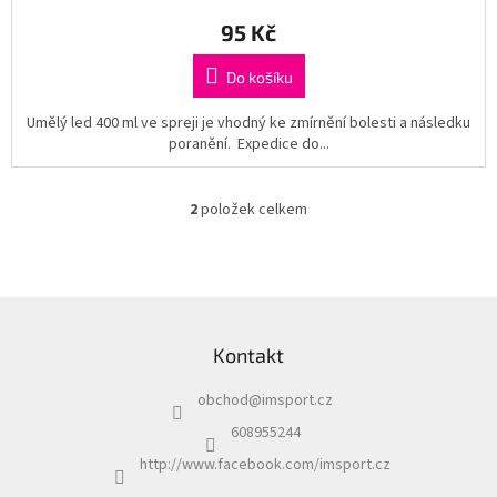
95 Kč
Do košíku
Umělý led 400 ml ve spreji je vhodný ke zmírnění bolesti a následku
poranění. Expedice do...
2
položek celkem
O
v
l
á
d
Z
a
á
c
Kontakt
p
í
a
p
obchod
@
imsport.cz
t
r
í
v
608955244
k
http://www.facebook.com/imsport.cz
y
v