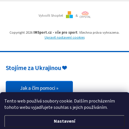
ý
p
i
Vytvořil Shoptet
&
s
u
Copyright 2026
IMSport.cz - vše pro sport
. Všechna práva vyhrazena.
Upravit nastavení cookies
Stojíme za Ukrajinou ❤️
Jak a čím pomoci »
Tento web používá soubory cookie. Dalším procházením
tohoto webu vyjadřujete souhlas s jejich používáním.
Nastavení