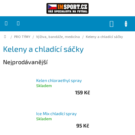
Přejít
na
obsah
NÁKUP
KOŠÍK
Domů
/
PRO TÝMY
/
Výživa, bandáže, medicína
/
Keleny a chladící sáčky
PRO
TÝMY
Keleny a chladící sáčky
Sady
Nejprodávanější
fotbalových
dresů
Kelen chloraethyl spray
HRÁČ
Skladem
159 Kč
Brankáři
Ice Mix chladící spray
Potisk,
Skladem
grafika,
reklamní
95 Kč
služby