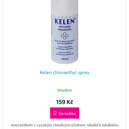
s
Obchodní
podmínky
p
r
Tabulky
o
velikostí
d
u
Značky
k
t
Přihlášení
ů
Kelen chloraethyl spray
Skladem
159 Kč
Do košíku
Anestetikum s vysokým chladivým účinkem. Ideální k lokálnímu