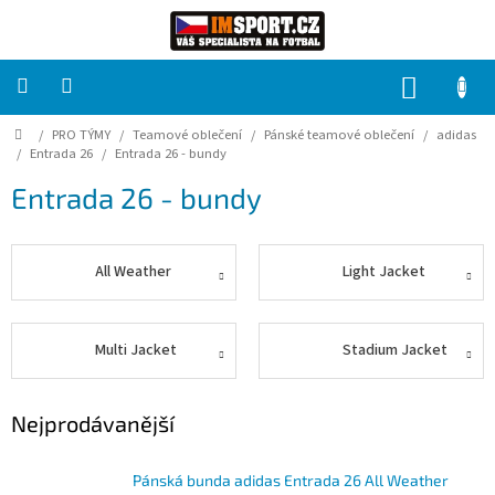
Přejít
na
obsah
NÁKUP
KOŠÍK
Domů
/
PRO TÝMY
/
Teamové oblečení
/
Pánské teamové oblečení
/
adidas
PRO
TÝMY
/
Entrada 26
/
Entrada 26 - bundy
Entrada 26 - bundy
Sady
fotbalových
dresů
All Weather
Light Jacket
HRÁČ
Multi Jacket
Stadium Jacket
Brankáři
Nejprodávanější
Potisk,
grafika,
reklamní
služby
Pánská bunda adidas Entrada 26 All Weather