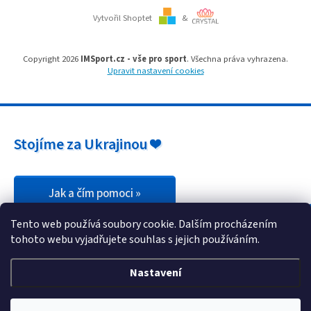
p
i
Vytvořil Shoptet
&
s
u
Copyright 2026
IMSport.cz - vše pro sport
. Všechna práva vyhrazena.
Upravit nastavení cookies
Stojíme za Ukrajinou ❤️
Jak a čím pomoci »
Tento web používá soubory cookie. Dalším procházením
tohoto webu vyjadřujete souhlas s jejich používáním.
Nastavení