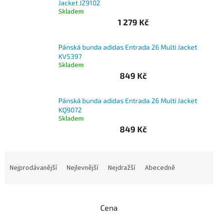
Jacket JZ9102
Skladem
Branky
1 279 Kč
Jarda
Pánská bunda adidas Entrada 26 Multi Jacket
Kužel
-
KV5397
Okresní
Skladem
přebor
849 Kč
Sítě
Pánská bunda adidas Entrada 26 Multi Jacket
KQ9072
Skladem
Speciální
nabídka
849 Kč
Obchod
-
Ř
skladem
a
Nejprodávanější
Nejlevnější
Nejdražší
Abecedně
z
Poháry
e
n
Kontakty
Cena
í