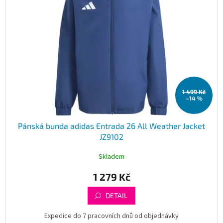
s
p
r
o
d
u
k
t
1 499 Kč
ů
–14 %
Pánská bunda adidas Entrada 26 All Weather Jacket
JZ9102
Skladem
1 279 Kč
DETAIL
Expedice do 7 pracovních dnů od objednávky