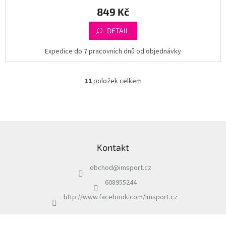
849 Kč
DETAIL
Expedice do 7 pracovních dnů od objednávky
11
položek celkem
O
v
l
á
d
Z
a
á
c
Kontakt
p
í
a
p
obchod
@
imsport.cz
t
r
í
v
608955244
k
http://www.facebook.com/imsport.cz
y
v
ý