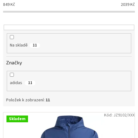
p
849
Kč
2039
Kč
Obchodní
r
podmínky
o
d
Tabulky
velikostí
u
k
Značky
t
Na skladě
11
ů
Přihlášení
Značky
adidas
11
Položek k zobrazení:
11
V
Kód:
JZ9102/XXX
Skladem
ý
p
i