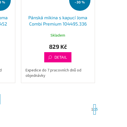
0 %
–30 %
Joma
Pánská mikina s kapucí Joma
452
Combi Premium 104495.336
Skladem
829 Kč
DETAIL
d
Expedice do 7 pracovních dnů od
objednávky
S
1
5
t
r
á
n