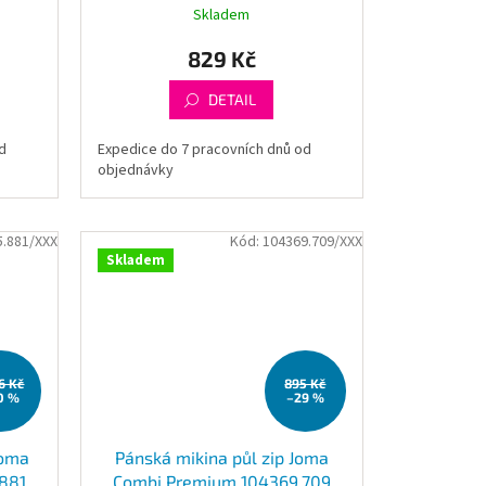
Skladem
829 Kč
DETAIL
d
Expedice do 7 pracovních dnů od
objednávky
5.881/XXX
Kód:
104369.709/XXX
Skladem
86 Kč
895 Kč
0 %
–29 %
Joma
Pánská mikina půl zip Joma
881
Combi Premium 104369.709