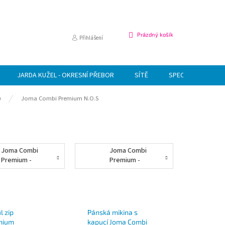
NÁKUPNÍ
Prázdný košík
Přihlášení
KOŠÍK
JARDA KUŽEL - OKRESNÍ PŘEBOR
SÍTĚ
SPECIÁLNÍ NABÍDK
a
Joma Combi Premium N.O.S
Joma Combi
Joma Combi
Premium -
Premium -
tepláky
polo trička
l zip
Pánská mikina s
mium
kapucí Joma Combi