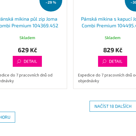
–29 %
–3
ánská mikina půl zip Joma
Pánská mikina s kapucí 
ombi Premium 104369.452
Combi Premium 104495.
Skladem
Skladem
629 Kč
829 Kč
DETAIL
DETAIL
edice do 7 pracovních dnů od
Expedice do 7 pracovních dnů o
ednávky
objednávky
NAČÍST 18 DALŠÍCH
O
HORU
v
l
á