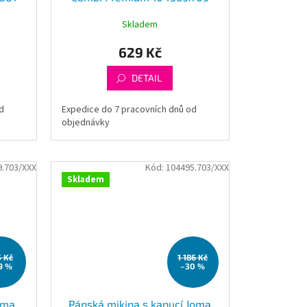
Skladem
629 Kč
DETAIL
d
Expedice do 7 pracovních dnů od
objednávky
9.703/XXX
Kód:
104495.703/XXX
Skladem
5 Kč
1 186 Kč
9 %
–30 %
oma
Pánská mikina s kapucí Joma