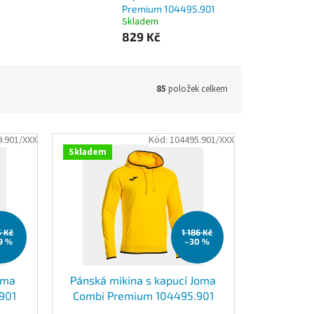
Premium 104495.901
Skladem
829 Kč
85
položek celkem
9.901/XXX
Kód:
104495.901/XXX
Skladem
5 Kč
1 186 Kč
9 %
–30 %
oma
Pánská mikina s kapucí Joma
901
Combi Premium 104495.901