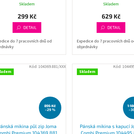
Skladem
Skladem
299 Kč
629 Kč
DETAIL
DETAIL
edice do 7 pracovních dnů od
Expedice do 7 pracovních dnů o
ednávky
objednávky
Kód:
104369.881/XXX
Kód:
10449
ladem
Skladem
895 Kč
1 1
–29 %
–3
ánská mikina půl zip Joma
Pánská mikina s kapucí 
ombi Premium 104369.881
Combi Premium 104495.