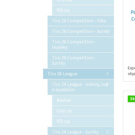
Půl zip
P
C
Tiro 26 Competition - tílka
Tiro 26 Competition - bundy
Tiro 26 Competition -
tepláky
Tiro 26 Competition -
šortky
Exp
Tiro 26 League
obj
Tiro 26 League - mikiny, top
k teplákům
Sk
Bavlna
Celý zip
Půl zip
Tiro 26 League - šortky