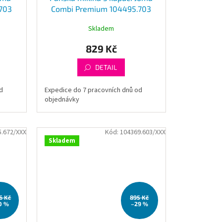
703
Combi Premium 104495.703
Skladem
829 Kč
DETAIL
d
Expedice do 7 pracovních dnů od
objednávky
5.672/XXX
Kód:
104369.603/XXX
Skladem
86 Kč
895 Kč
0 %
–29 %