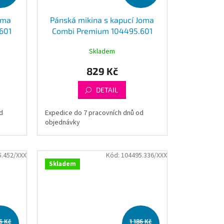
oma
Pánská mikina s kapucí Joma
601
Combi Premium 104495.601
Skladem
829 Kč
DETAIL
d
Expedice do 7 pracovních dnů od
objednávky
5.452/XXX
Kód:
104495.336/XXX
Skladem
86 Kč
1 186 Kč