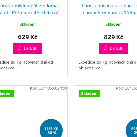
ánská mikina půl zip Joma
Pánská mikina s kapucí 
ombi Premium 104369.672
Combi Premium 104495.
Skladem
Skladem
629 Kč
829 Kč
DETAIL
DETAIL
edice do 7 pracovních dnů od
Expedice do 7 pracovních dnů o
ednávky
objednávky
Kód:
104495.603/XXX
Kód:
10436
ladem
Skladem
1 186 Kč
89
–30 %
–2