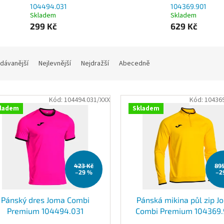
104494.031
104369.901
Skladem
Skladem
299 Kč
629 Kč
dávanější
Nejlevnější
Nejdražší
Abecedně
Kód:
104494.031/XXX
Kód:
10436
ladem
Skladem
423 Kč
89
–29 %
–2
Pánský dres Joma Combi
Pánská mikina půl zip J
Premium 104494.031
Combi Premium 104369.