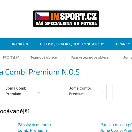
BRANKÁŘI
POTISK, GRAFIKA, REKLAMNÍ SLUŽBY
BRANKY
ů
PRO TÝMY
Teamové oblečení
Pánské teamové oblečení
Jom
a Combi Premium N.O.S
Joma Combi
Joma Combi
Premium -
Premium -
mikiny
dresy
odávanější
Pánský dres Joma
Pánská mikina pů
Combi Premium
Joma Combi Pre