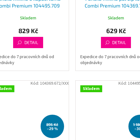
ombi Premium 104495.709
Combi Premium 104369.
Skladem
Skladem
829 Kč
629 Kč
DETAIL
DETAIL
edice do 7 pracovních dnů od
Expedice do 7 pracovních dnů o
ednávky
objednávky
Kód:
104369.672/XXX
Kód:
10449
ladem
Skladem
895 Kč
1 1
–29 %
–3