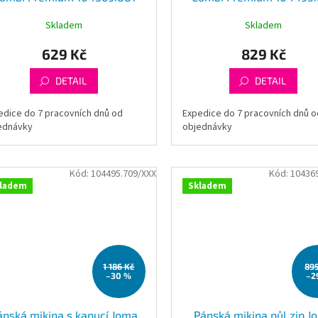
Skladem
Skladem
629 Kč
829 Kč
DETAIL
DETAIL
edice do 7 pracovních dnů od
Expedice do 7 pracovních dnů o
ednávky
objednávky
Kód:
104495.709/XXX
Kód:
10436
ladem
Skladem
1 186 Kč
89
–30 %
–2
ánská mikina s kapucí Joma
Pánská mikina půl zip J