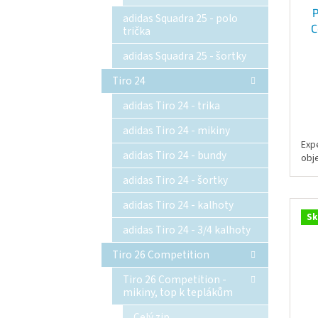
P
adidas Squadra 25 - polo
C
trička
adidas Squadra 25 - šortky
Tiro 24
adidas Tiro 24 - trika
adidas Tiro 24 - mikiny
Exp
adidas Tiro 24 - bundy
obj
adidas Tiro 24 - šortky
adidas Tiro 24 - kalhoty
Sk
adidas Tiro 24 - 3/4 kalhoty
Tiro 26 Competition
Tiro 26 Competition -
mikiny, top k teplákům
Celý zip