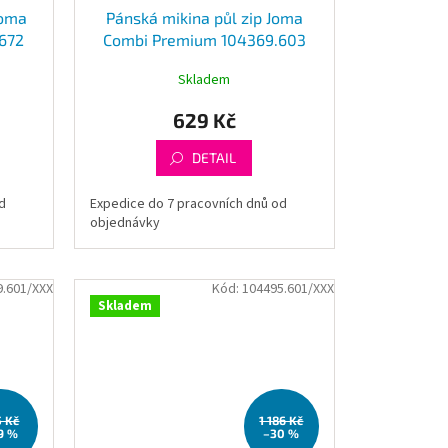
Joma
Pánská mikina půl zip Joma
672
Combi Premium 104369.603
Skladem
629 Kč
DETAIL
d
Expedice do 7 pracovních dnů od
objednávky
9.601/XXX
Kód:
104495.601/XXX
Skladem
5 Kč
1 186 Kč
9 %
–30 %