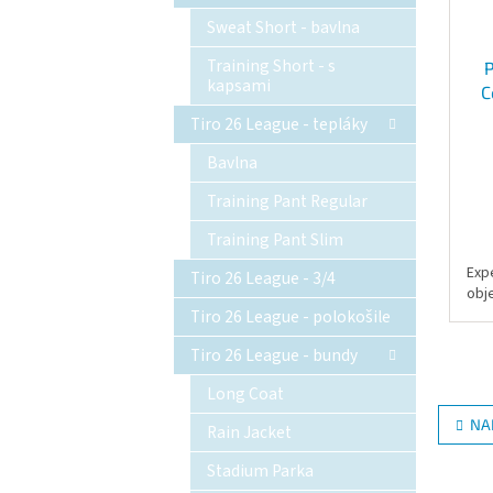
Sweat Short - bavlna
Training Short - s
P
kapsami
C
Tiro 26 League - tepláky
Bavlna
Training Pant Regular
Training Pant Slim
Exp
Tiro 26 League - 3/4
obj
Tiro 26 League - polokošile
Tiro 26 League - bundy
Long Coat
NA
Rain Jacket
Stadium Parka