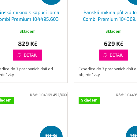
ánská mikina s kapucí Joma
Pánská mikina půl zip J
ombi Premium 104495.603
Combi Premium 104369.
Skladem
Skladem
829 Kč
629 Kč
DETAIL
DETAIL
edice do 7 pracovních dnů od
Expedice do 7 pracovních dnů o
ednávky
objednávky
Kód:
104369.452/XXX
Kód:
10449
ladem
Skladem
895 Kč
1 1