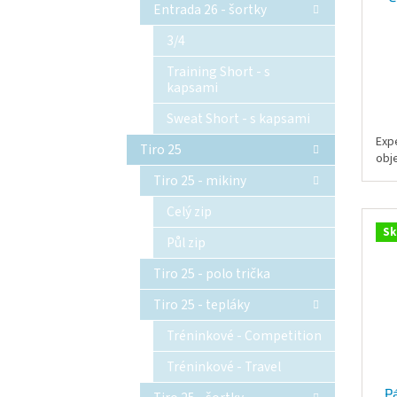
Entrada 26 - šortky
3/4
Training Short - s
kapsami
Sweat Short - s kapsami
Exp
Tiro 25
obj
Tiro 25 - mikiny
Celý zip
Sk
Půl zip
Tiro 25 - polo trička
Tiro 25 - tepláky
Tréninkové - Competition
Tréninkové - Travel
P