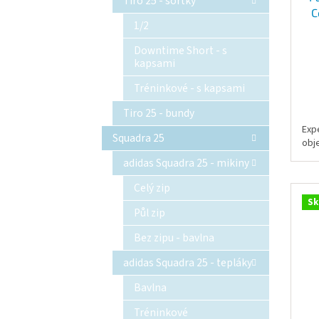
Tiro 25 - šortky
C
1/2
Downtime Short - s
kapsami
Tréninkové - s kapsami
Tiro 25 - bundy
Exp
Squadra 25
obj
adidas Squadra 25 - mikiny
Celý zip
Sk
Půl zip
Bez zipu - bavlna
adidas Squadra 25 - tepláky
Bavlna
Tréninkové