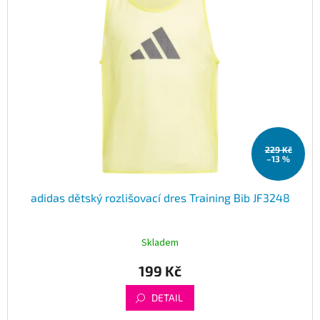
229 Kč
–13 %
adidas dětský rozlišovací dres Training Bib JF3248
Skladem
199 Kč
DETAIL