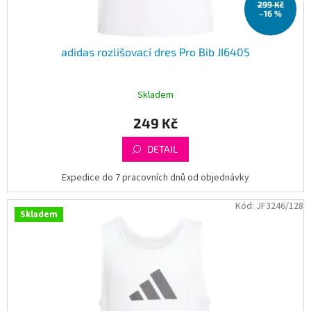
299 Kč
ů
–16 %
adidas rozlišovací dres Pro Bib JI6405
Skladem
249 Kč
DETAIL
Expedice do 7 pracovních dnů od objednávky
Kód:
JF3246/128
Skladem