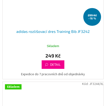
299 Kč
–16 %
adidas rozlišovací dres Training Bib JF3242
Skladem
249 Kč
DETAIL
Expedice do 7 pracovních dnů od objednávky
Kód:
JF3244/XL
Skladem