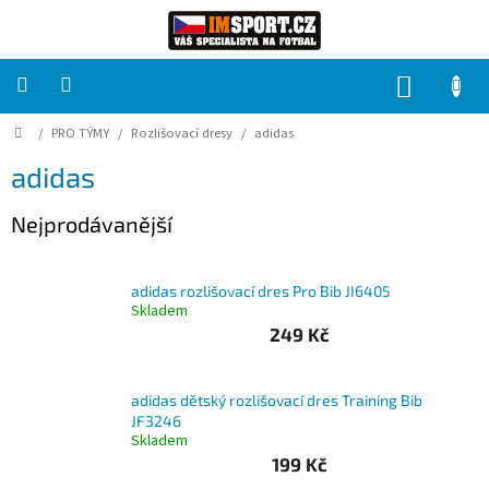
Přejít
na
obsah
NÁKUP
KOŠÍK
Domů
/
PRO TÝMY
/
Rozlišovací dresy
/
adidas
PRO
TÝMY
adidas
Sady
Nejprodávanější
fotbalových
dresů
adidas rozlišovací dres Pro Bib JI6405
HRÁČ
Skladem
249 Kč
Brankáři
adidas dětský rozlišovací dres Training Bib
Potisk,
JF3246
grafika,
Skladem
reklamní
služby
199 Kč