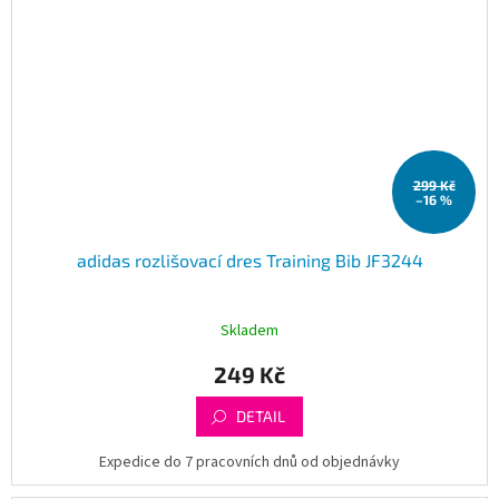
299 Kč
–16 %
adidas rozlišovací dres Training Bib JF3244
Skladem
249 Kč
DETAIL
Expedice do 7 pracovních dnů od objednávky