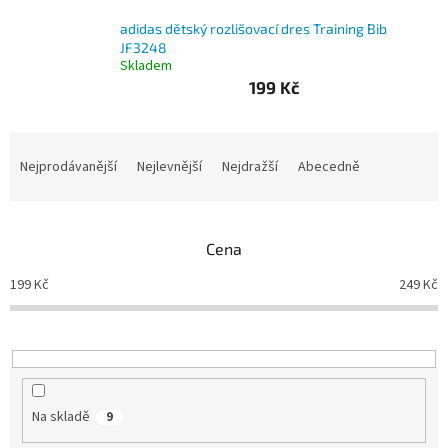
adidas dětský rozlišovací dres Training Bib
Branky
JF3248
Skladem
Jarda
199 Kč
Kužel
-
Okresní
přebor
Ř
a
Nejprodávanější
Nejlevnější
Nejdražší
Abecedně
z
Sítě
e
n
Speciální
Cena
í
nabídka
p
199
Kč
249
Kč
r
Obchod
-
o
skladem
d
u
k
Poháry
t
Na skladě
9
Kontakty
ů