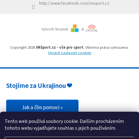
http://www.facebook.com/imsport.cz
y
v
ý
p
i
Vytvořil Shoptet
&
s
u
Copyright 2026
IMSport.cz - vše pro sport
. Všechna práva vyhrazena.
Upravit nastavení cookies
Stojíme za Ukrajinou ❤️
Jak a čím pomoci »
Tento web používá soubory cookie. Dalším procházením
tohoto webu vyjadřujete souhlas s jejich používáním.