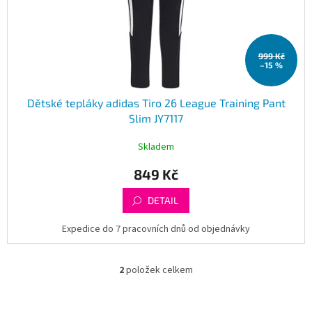
999 Kč
–15 %
Dětské tepláky adidas Tiro 26 League Training Pant
Slim JY7117
Skladem
849 Kč
DETAIL
Expedice do 7 pracovních dnů od objednávky
2
položek celkem
O
v
l