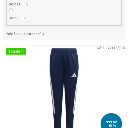
adidas
1
Obchodní
podmínky
Joma
1
Tabulky
velikostí
Položek k zobrazení:
2
Značky
V
Kód:
JY7118/116
Přihlášení
Skladem
ý
p
i
s
p
r
o
d
u
k
t
999 Kč
ů
–15 %