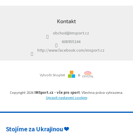
á
d
Z
a
á
c
Kontakt
p
í
a
p
obchod
@
imsport.cz
t
r
í
v
608955244
k
http://www.facebook.com/imsport.cz
y
v
ý
p
i
Vytvořil Shoptet
&
s
u
Copyright 2026
IMSport.cz - vše pro sport
. Všechna práva vyhrazena.
Upravit nastavení cookies
Stojíme za Ukrajinou ❤️