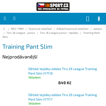
Přejít
na
obsah
NÁKUP
KOŠÍK
Domů
/
PRO TÝMY
/
Teamové oblečení
/
Dětské teamové oblečení
/
adidas
PRO
TÝMY
/
Tiro 26 League - junior
/
Tiro 26 League junior - tepláky
/
Training Pant
Slim
Training Pant Slim
Sady
fotbalových
dresů
Nejprodávanější
HRÁČ
Dětské tepláky adidas Tiro 26 League Training
Pant Slim JY7118
Skladem
Brankáři
849 Kč
Potisk,
grafika,
Dětské tepláky adidas Tiro 26 League Training
reklamní
Pant Slim JY7117
služby
Skladem