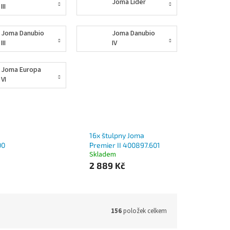
Joma Lider
III
Joma Danubio
Joma Danubio
III
IV
Joma Europa
VI
16x štulpny Joma
00
Premier II 400897.601
Skladem
2 889 Kč
156
položek celkem