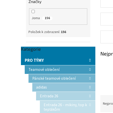
Značky
n
e
l
Joma
156
Položek k zobrazení:
156
Přeskočit
Kategorie
Nejpr
kategorie
PRO TÝMY
Teamové oblečení
Pánské teamové oblečení
adidas
Entrada 26
Ř
a
Nejpro
Entrada 26 - mikiny, top k
z
teplákům