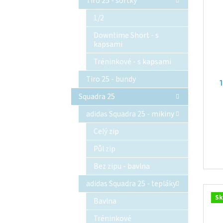
Tiro 25 - šortky
1/2
Downtime Short - s
kapsami
Tréninkové - s kapsami
Tiro 25 - bundy
Squadra 25
adidas Squadra 25 - mikiny
Celý zip
Půl zip
Bez zipu - bavlna
adidas Squadra 25 - tepláky
Sk
Bavlna
Tréninkové