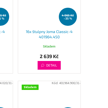
65 Kč
4 065 Kč
5 %
–35 %
c-4
16x štulpny Joma Classic-4
401964.450
Skladem
2 639 Kč
DETAIL
4.020/31-
Kód:
401964.900/31-
Skladem