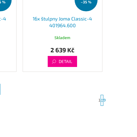
5 %
–35 %
c-4
16x štulpny Joma Classic-4
401964.600
Skladem
2 639 Kč
DETAIL
S
1
9
t
r
á
n
k
o
v