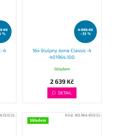
65 Kč
4 065 Kč
5 %
–35 %
c-4
16x štulpny Joma Classic-4
401964.100
Skladem
2 639 Kč
DETAIL
4.010/31-
Kód:
401964.450/31-
Skladem