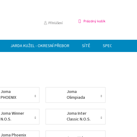
NÁKUPNÍ
Prázdný košík
Přihlášení
KOŠÍK
JARDA KUŽEL - OKRESNÍ PŘEBOR
SÍTĚ
SPECIÁLNÍ NABÍDK
Joma
Joma
PHOENIX
Olimpiada
N.O.S.
N.O.S.
Joma Winner
Joma Inter
N.O.S.
Classic N.O.S.
Joma Phoenix