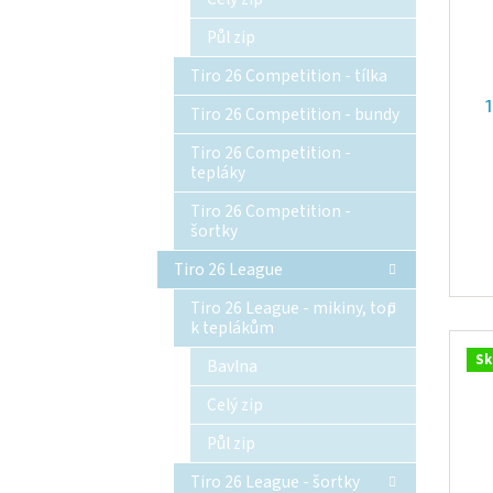
Půl zip
Tiro 26 Competition - tílka
Tiro 26 Competition - bundy
Tiro 26 Competition -
tepláky
Tiro 26 Competition -
šortky
Tiro 26 League
Tiro 26 League - mikiny, top
k teplákům
Sk
Bavlna
Celý zip
Půl zip
Tiro 26 League - šortky