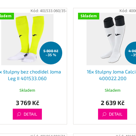
Kód:
401533.060/35-
Kód:
400
ladem
Skladem
5 808 Kč
4 0
–35 %
–3
x štulpny bez chodidel Joma
16x štulpny Joma Calc
Leg II 401533.060
400022.200
Skladem
Skladem
3 769 Kč
2 639 Kč
DETAIL
DETAIL