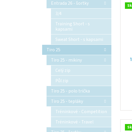
Entrada 26 - šortky
Sk
3/4
Training Short - s
kapsami
Sweat Short - s kapsami
Tiro 25
Tiro 25 - mikiny
Celý zip
Půl zip
Tiro 25 - polo trička
Tiro 25 - tepláky
Tréninkové - Competition
Tréninkové - Travel
Sk