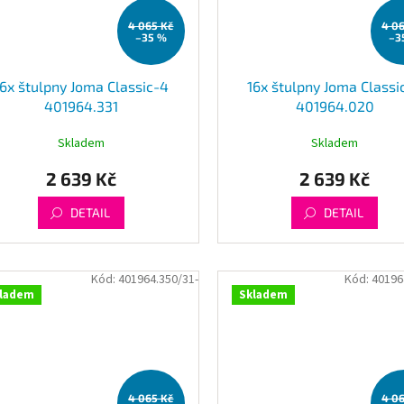
4 065 Kč
4 0
–35 %
–3
16x štulpny Joma Classic-4
16x štulpny Joma Classi
401964.331
401964.020
Skladem
Skladem
2 639 Kč
2 639 Kč
DETAIL
DETAIL
Kód:
401964.350/31-
Kód:
40196
ladem
Skladem
4 065 Kč
4 0