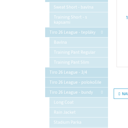
Sweat Short - bavlna
Training Short - s
kapsami
Tiro 26 League - tepláky
Bavlna
Training Pant Regular
Training Pant Slim
Tiro 26 League - 3/4
Tiro 26 League - polokošile
Tiro 26 League - bundy
NA
Long Coat
Rain Jacket
Stadium Parka