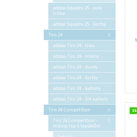
adidas Squadra 25 - polo
trička
adidas Squadra 25 - šortky
Tiro 24
adidas Tiro 24 - trika
adidas Tiro 24 - mikiny
adidas Tiro 24 - bundy
adidas Tiro 24 - šortky
adidas Tiro 24 - kalhoty
adidas Tiro 24 - 3/4 kalhoty
Tiro 26 Competition
Sk
Tiro 26 Competition -
mikiny, top k teplákům
Celý zip