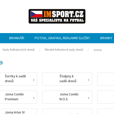
BRANKÁŘI
POTISK, GRAFIKA, REKLAMNÍ SLUŽBY
BRANKY
ů
Sady fotbalových dresů
Pánské fotbalové sady dresů
Joma
a
Šortky k sadě
Štulpny k
dresů
sadě dresů
Joma Combi
Joma Combi
Premium
N.O.S.
N.O.S.
Joma Inter IV