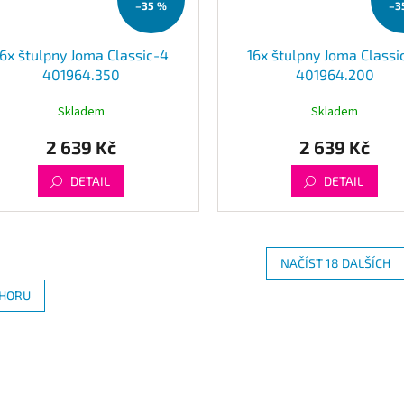
–35 %
–3
16x štulpny Joma Classic-4
16x štulpny Joma Classi
401964.350
401964.200
Skladem
Skladem
2 639 Kč
2 639 Kč
DETAIL
DETAIL
NAČÍST 18 DALŠÍCH
O
HORU
v
l
á
d
a
c