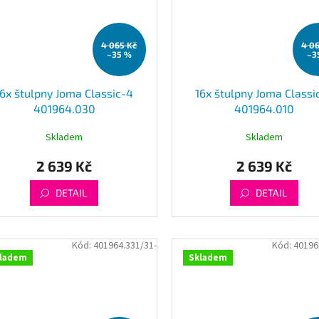
4 065 Kč
4 0
–35 %
–3
16x štulpny Joma Classic-4
16x štulpny Joma Classi
401964.030
401964.010
Skladem
Skladem
2 639 Kč
2 639 Kč
DETAIL
DETAIL
Kód:
401964.331/31-
Kód:
40196
ladem
Skladem