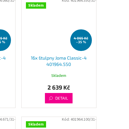
4.060/31-
Kód:
401964.550/31-
Skladem
65 Kč
4 065 Kč
5 %
–35 %
c-4
16x štulpny Joma Classic-4
401964.550
Skladem
2 639 Kč
DETAIL
4.671/31-
Kód:
401964.100/31-
Skladem