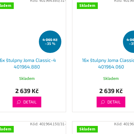
Kód:
401964.880/31-
Kód:
40196
ladem
Skladem
4 065 Kč
4 0
–35 %
–3
16x štulpny Joma Classic-4
16x štulpny Joma Classi
401964.880
401964.060
Skladem
Skladem
2 639 Kč
2 639 Kč
DETAIL
DETAIL
Kód:
401964.150/31-
Kód:
40196
ladem
Skladem