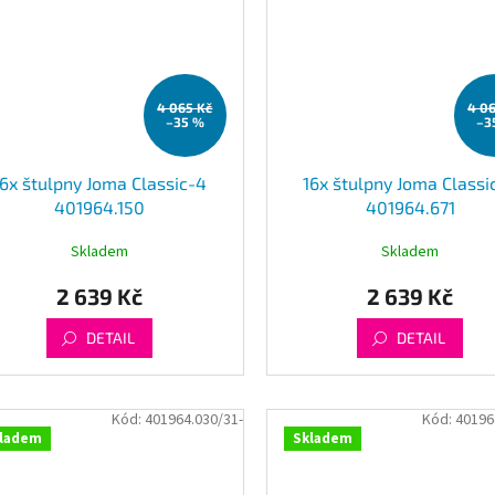
4 065 Kč
4 0
–35 %
–3
16x štulpny Joma Classic-4
16x štulpny Joma Classi
401964.150
401964.671
Skladem
Skladem
2 639 Kč
2 639 Kč
DETAIL
DETAIL
Kód:
401964.030/31-
Kód:
40196
ladem
Skladem