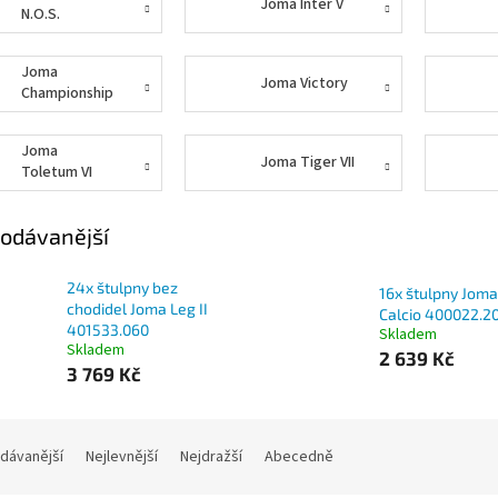
Joma Inter V
N.O.S.
Joma
Joma Victory
Championship
VIII
Joma
Joma Tiger VII
Toletum VI
odávanější
24x štulpny bez
16x štulpny Joma
chodidel Joma Leg II
Calcio 400022.2
401533.060
Skladem
Skladem
2 639 Kč
3 769 Kč
dávanější
Nejlevnější
Nejdražší
Abecedně