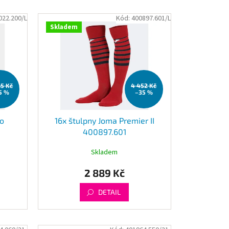
022.200/L
Kód:
400897.601/L
Skladem
65 Kč
4 452 Kč
5 %
–35 %
io
16x štulpny Joma Premier II
400897.601
Skladem
2 889 Kč
DETAIL