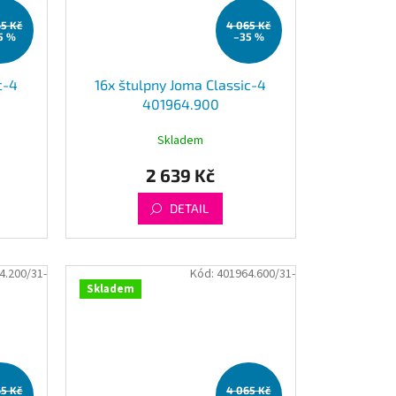
65 Kč
4 065 Kč
5 %
–35 %
c-4
16x štulpny Joma Classic-4
401964.900
Skladem
2 639 Kč
DETAIL
4.200/31-
Kód:
401964.600/31-
Skladem
65 Kč
4 065 Kč