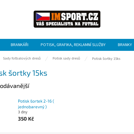
BRANKÁŘI
POTISK, GRAFIKA, REKLAMNÍ SLUŽBY
BRANKY
ů
Sady fotbalových dresů
Potisk sady dresů
Potisk šortky 15ks
sk šortky 15ks
odávanější
Potisk šortek 2-16 (
jednobarevný )
3 dny
350 Kč