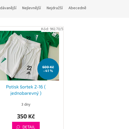
dávanější
Nejlevnější
Nejdražší
Abecedně
Kód:
96170/5
600 Kč
–41 %
Potisk šortek 2-16 (
jednobarevný )
3 dny
350 Kč
DETAIL