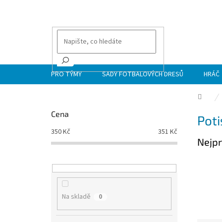
Přejít
na
obsah
PRO TÝMY
SADY FOTBALOVÝCH DRESŮ
HRÁČ
Dom
P
Cena
Poti
o
s
350
Kč
351
Kč
Nejpr
t
r
a
n
n
í
Na skladě
0
p
a