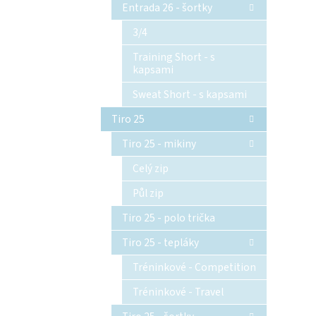
Entrada 26 - šortky
3/4
Training Short - s
kapsami
Sweat Short - s kapsami
Tiro 25
Tiro 25 - mikiny
Celý zip
Půl zip
Tiro 25 - polo trička
Tiro 25 - tepláky
Tréninkové - Competition
Tréninkové - Travel