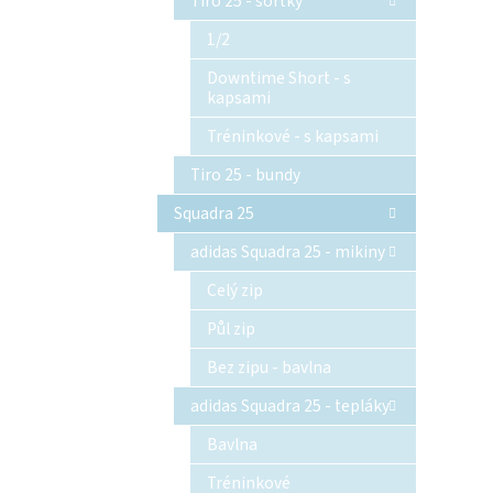
Tiro 25 - šortky
1/2
Downtime Short - s
kapsami
Tréninkové - s kapsami
Tiro 25 - bundy
Squadra 25
adidas Squadra 25 - mikiny
Celý zip
Půl zip
Bez zipu - bavlna
adidas Squadra 25 - tepláky
Bavlna
Tréninkové