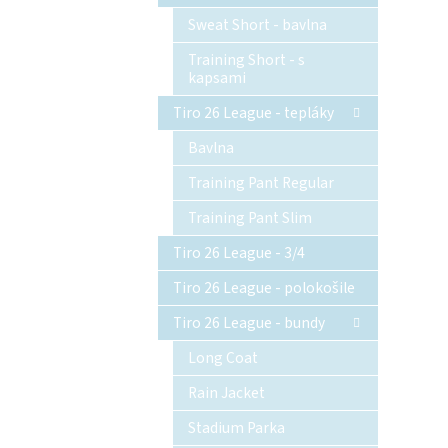
Sweat Short - bavlna
Training Short - s
kapsami
Tiro 26 League - tepláky
Bavlna
Training Pant Regular
Training Pant Slim
Tiro 26 League - 3/4
Tiro 26 League - polokošile
Tiro 26 League - bundy
Long Coat
Rain Jacket
Stadium Parka