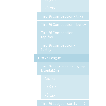
Půl zip
Tiro 26 Competition - tílka
Tiro 26 Competition - bundy
Tiro 26 Competition -
tepláky
Tiro 26 Competition -
šortky
Tiro 26 League
Tiro 26 League - mikiny, top
k teplákům
Bavlna
Celý zip
Půl zip
Tiro 26 League - šortky