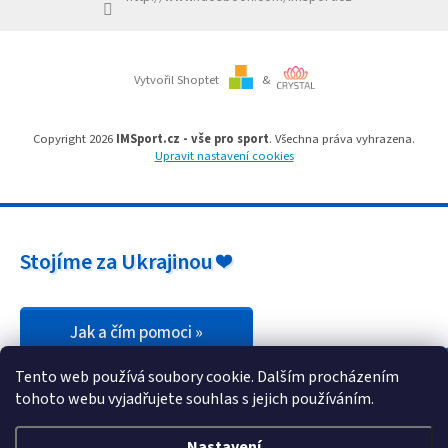
Branky
Vytvořil Shoptet
&
Jarda
Kužel
-
Okresní
Copyright 2026
IMSport.cz - vše pro sport
. Všechna práva vyhrazena.
přebor
Upravit nastavení cookies
Sítě
Speciální
Stojíme za Ukrajinou ❤️
nabídka
Obchod
-
skladem
Jak a čím pomoci »
Tento web používá soubory cookie. Dalším procházením
Poháry
tohoto webu vyjadřujete souhlas s jejich používáním.
Kontakty
Nastavení