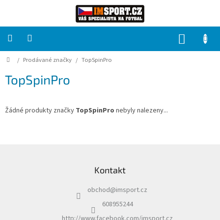
Přejít
na
obsah
NÁKUP
KOŠÍK
Domů
/
Prodávané značky
/
TopSpinPro
PRO
TÝMY
TopSpinPro
Sady
fotbalových
dresů
Žádné produkty značky
TopSpinPro
nebyly nalezeny...
HRÁČ
Z
á
Brankáři
Kontakt
p
a
Potisk,
obchod
@
imsport.cz
t
grafika,
reklamní
í
608955244
služby
http://www.facebook.com/imsport.cz