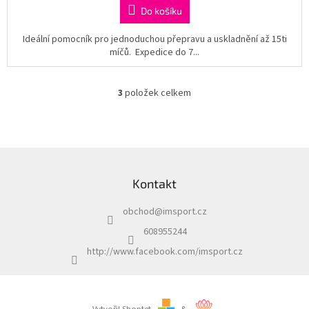
Do košíku
Ideální pomocník pro jednoduchou přepravu a uskladnění až 15ti
míčů. Expedice do 7...
3
položek celkem
O
v
l
á
d
Z
a
á
c
Kontakt
p
í
a
p
obchod
@
imsport.cz
t
r
í
v
608955244
k
http://www.facebook.com/imsport.cz
y
v
ý
p
i