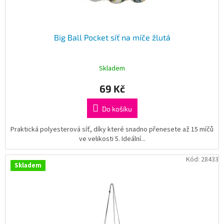
ů
Big Ball Pocket síť na míče žlutá
Skladem
69 Kč
Do košíku
Praktická polyesterová síť, díky které snadno přenesete až 15 míčů
ve velikosti 5. Ideální...
Kód:
28433
Skladem