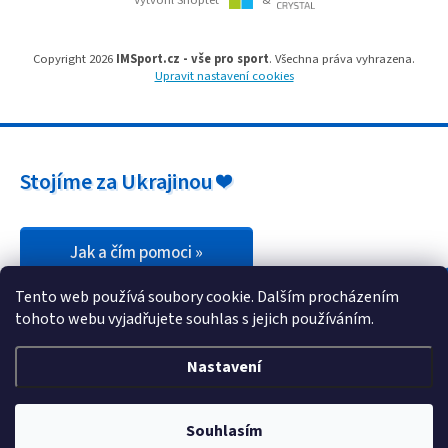
Vytvořil Shoptet
&
s
u
Copyright 2026
IMSport.cz - vše pro sport
. Všechna práva vyhrazena.
Upravit nastavení cookies
Stojíme za Ukrajinou ❤️
Jak a čím pomoci »
Tento web používá soubory cookie. Dalším procházením
tohoto webu vyjadřujete souhlas s jejich používáním.
Nastavení
Souhlasím