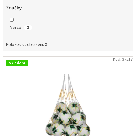
Obchodní
Značky
podmínky
Tabulky
velikostí
Merco
3
Značky
Položek k zobrazení:
3
Přihlášení
V
Kód:
37517
Skladem
ý
p
i
s
p
r
o
d
u
k
t