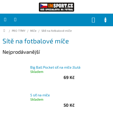
Přejít
na
obsah
NÁKUP
KOŠÍK
Domů
/
PRO TÝMY
/
Míče
/
Sítě na fotbalové míče
PRO
TÝMY
Sítě na fotbalové míče
Sady
Nejprodávanější
fotbalových
dresů
Big Ball Pocket síť na míče žlutá
HRÁČ
Skladem
69 Kč
Brankáři
5 síť na míče
Potisk,
Skladem
grafika,
reklamní
50 Kč
služby