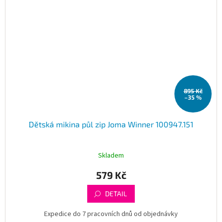
895 Kč
–35 %
Dětská mikina půl zip Joma Winner 100947.151
Skladem
579 Kč
DETAIL
Expedice do 7 pracovních dnů od objednávky