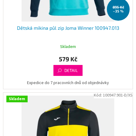
t
895 Kč
ů
–35 %
Dětská mikina půl zip Joma Winner 100947.013
Skladem
579 Kč
DETAIL
Expedice do 7 pracovních dnů od objednávky
Kód:
100947.901-D/XS
Skladem