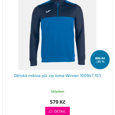
895 Kč
–35 %
Dětská mikina půl zip Joma Winner 100947.703
Skladem
579 Kč
DETAIL