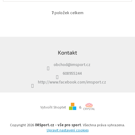
7
položek celkem
O
v
l
á
d
Z
a
á
c
Kontakt
p
í
a
p
obchod
@
imsport.cz
t
r
í
v
608955244
k
http://www.facebook.com/imsport.cz
y
v
ý
p
i
Vytvořil Shoptet
&
s
u
Copyright 2026
IMSport.cz - vše pro sport
. Všechna práva vyhrazena.
Upravit nastavení cookies