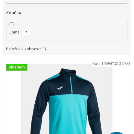
Obchodní
podmínky
Značky
Tabulky
velikostí
Joma
7
Značky
Položek k zobrazení:
7
Přihlášení
V
Kód:
100947.013-D/XS
Skladem
ý
p
i
s
p
r
o
d
u
k