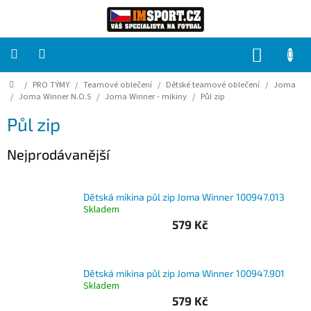
Přejít
na
obsah
NÁKUP
KOŠÍK
Domů
/
PRO TÝMY
/
Teamové oblečení
/
Dětské teamové oblečení
/
Joma
PRO
TÝMY
/
Joma Winner N.O.S
/
Joma Winner - mikiny
/
Půl zip
Půl zip
Sady
fotbalových
Nejprodávanější
dresů
HRÁČ
Dětská mikina půl zip Joma Winner 100947.013
Skladem
579 Kč
Brankáři
Potisk,
Dětská mikina půl zip Joma Winner 100947.901
grafika,
reklamní
Skladem
služby
579 Kč