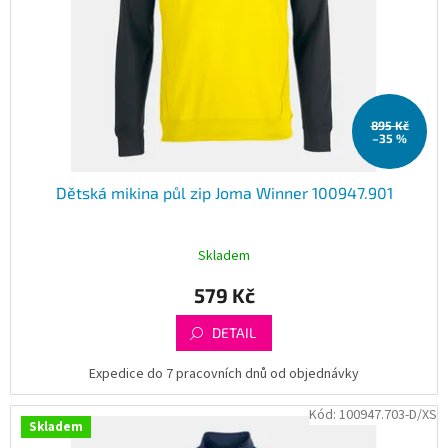
895 Kč
–35 %
Dětská mikina půl zip Joma Winner 100947.901
Skladem
579 Kč
DETAIL
Expedice do 7 pracovních dnů od objednávky
Kód:
100947.703-D/XS
Skladem