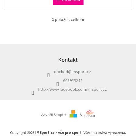
1
položek celkem
O
v
l
á
d
Z
a
á
c
Kontakt
p
í
a
p
obchod
@
imsport.cz
t
r
í
v
608955244
k
http://www.facebook.com/imsport.cz
y
v
ý
p
i
Vytvořil Shoptet
&
s
u
Copyright 2026
IMSport.cz - vše pro sport
. Všechna práva vyhrazena.