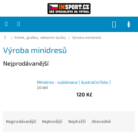
Přejít
na
obsah
NÁKUP
KOŠÍK
Domů
/
Potisk, grafika, reklamní služby
/
Výroba minidresů
PRO
TÝMY
Výroba minidresů
Sady
Nejprodávanější
fotbalových
dresů
Minidres - sublimace ( ilustrační foto )
HRÁČ
10 dní
120 Kč
Brankáři
Ř
Potisk,
a
Nejprodávanější
Nejlevnější
Nejdražší
Abecedně
grafika,
reklamní
z
služby
e