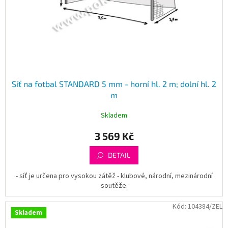
d
u
k
t
ů
Síť na fotbal STANDARD 5 mm - horní hl. 2 m; dolní hl. 2
m
Skladem
3 569 Kč
DETAIL
- síť je určena pro vysokou zátěž - klubové, národní, mezinárodní
soutěže.
Kód:
104384/ZEL
Skladem