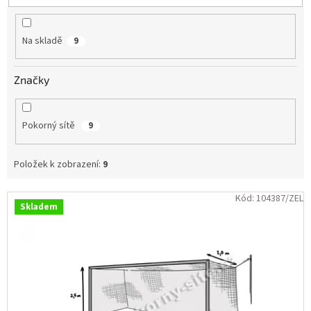
u
Obchodní
k
podmínky
t
Na skladě
9
ů
Tabulky
velikostí
Značky
Značky
Přihlášení
Pokorný sítě
9
Položek k zobrazení:
9
V
Kód:
104387/ZEL
Skladem
ý
p
i
s
p
r
o