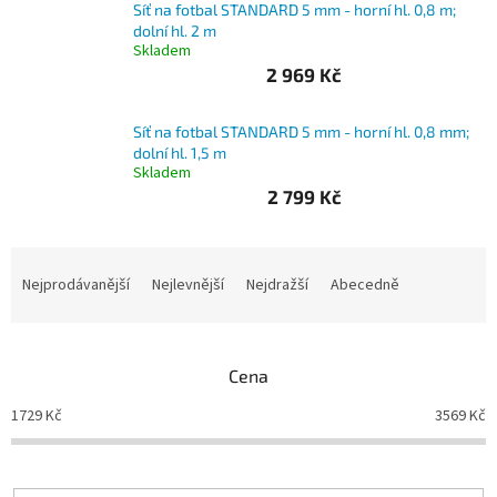
Síť na fotbal STANDARD 5 mm - horní hl. 0,8 m;
dolní hl. 2 m
Branky
Skladem
2 969 Kč
Jarda
Kužel
-
Síť na fotbal STANDARD 5 mm - horní hl. 0,8 mm;
Okresní
dolní hl. 1,5 m
přebor
Skladem
2 799 Kč
Sítě
Ř
Speciální
a
Nejprodávanější
Nejlevnější
Nejdražší
Abecedně
nabídka
z
e
Obchod
-
n
skladem
Cena
í
p
1729
Kč
3569
Kč
Poháry
r
o
Kontakty
d