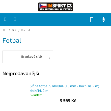
Přejít
na
obsah
NÁKUP
KOŠÍK
Domů
/
Sítě
/
Fotbal
PRO
TÝMY
Fotbal
Sady
fotbalových
dresů
Brankové sítě
HRÁČ
Nejprodávanější
Brankáři
Síť na fotbal STANDARD 5 mm - horní hl. 2 m;
dolní hl. 2 m
Potisk,
Skladem
grafika,
3 569 Kč
reklamní
služby