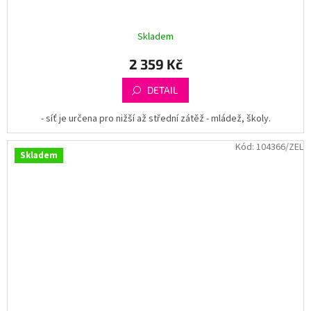
Skladem
2 359 Kč
DETAIL
- síť je určena pro nižší až střední zátěž - mládež, školy.
Kód:
104366/ZEL
Skladem