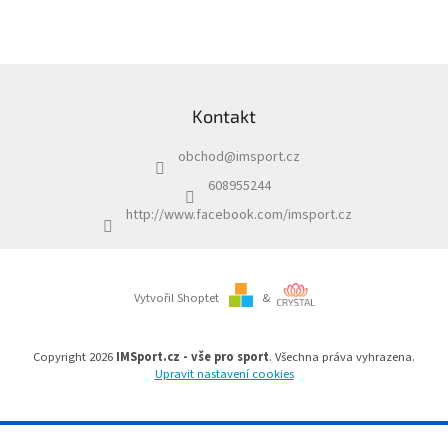
v
l
á
d
Z
a
á
c
Kontakt
p
í
a
p
obchod
@
imsport.cz
t
r
í
v
608955244
k
http://www.facebook.com/imsport.cz
y
v
ý
p
i
Vytvořil Shoptet
&
s
u
Copyright 2026
IMSport.cz - vše pro sport
. Všechna práva vyhrazena.
Upravit nastavení cookies