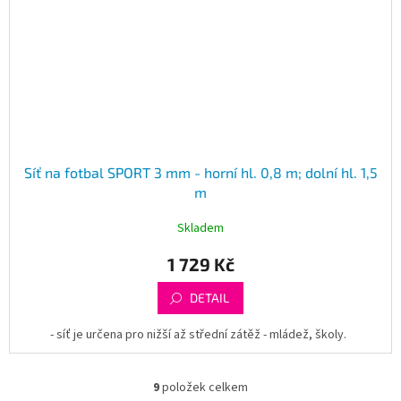
Síť na fotbal SPORT 3 mm - horní hl. 0,8 m; dolní hl. 1,5
m
Skladem
1 729 Kč
DETAIL
- síť je určena pro nižší až střední zátěž - mládež, školy.
9
položek celkem
O