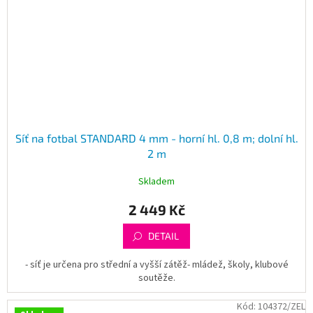
Síť na fotbal STANDARD 4 mm - horní hl. 0,8 m; dolní hl.
2 m
Skladem
2 449 Kč
DETAIL
- síť je určena pro střední a vyšší zátěž- mládež, školy, klubové
soutěže.
Kód:
104372/ZEL