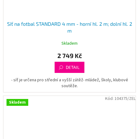
Síť na fotbal STANDARD 4 mm - horní hl. 2 m; dolní hl. 2
m
Skladem
2 749 Kč
DETAIL
- síť je určena pro střední a vyšší zátěž- mládež, školy, klubové
soutěže.
Kód:
104375/ZEL
Skladem