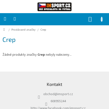
Přejít
na
obsah
NÁKUP
KOŠÍK
Domů
/
Prodávané značky
/
Crep
PRO
TÝMY
Crep
Sady
fotbalových
dresů
Žádné produkty značky
Crep
nebyly nalezeny...
HRÁČ
Z
á
Brankáři
Kontakt
p
a
Potisk,
obchod
@
imsport.cz
t
grafika,
reklamní
í
608955244
služby
http://www.facebook.com/imsport.cz