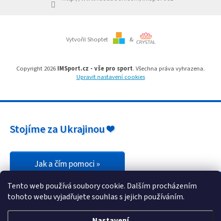
Branky
Vytvořil Shoptet
&
Jarda
Kužel
-
Okresní
Copyright 2026
IMSport.cz - vše pro sport
. Všechna práva vyhrazena.
přebor
Upravit nastavení cookies
Sítě
Speciální
Stojíme za Ukrajinou ❤️
nabídka
Obchod
-
skladem
Jak a čím pomoci »
Tento web používá soubory cookie. Dalším procházením
Poháry
tohoto webu vyjadřujete souhlas s jejich používáním.
Kontakty
Nastavení