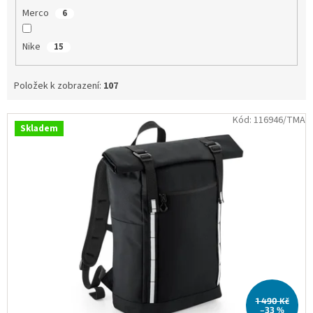
Merco
6
Nike
15
Položek k zobrazení:
107
V
Kód:
116946/TMA
Skladem
ý
p
i
s
p
r
o
d
u
k
t
1 490 Kč
ů
–33 %