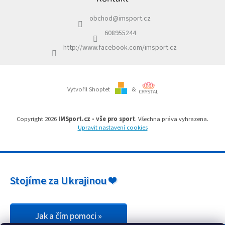
v
a
k
obchod
@
imsport.cz
t
y
í
v
608955244
ý
http://www.facebook.com/imsport.cz
p
i
s
u
Vytvořil Shoptet
&
Copyright 2026
IMSport.cz - vše pro sport
. Všechna práva vyhrazena.
Upravit nastavení cookies
Stojíme za Ukrajinou ❤️
Jak a čím pomoci »