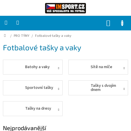
Přejít
na
obsah
NÁKUP
KOŠÍK
Domů
/
PRO TÝMY
/
Fotbalové tašky a vaky
PRO
TÝMY
Fotbalové tašky a vaky
Sady
fotbalových
dresů
Batohy a vaky
Sítě na míče
HRÁČ
Tašky s dvojím
Sportovní tašky
dnem
Brankáři
Tašky na dresy
Potisk,
grafika,
reklamní
služby
Nejprodávanější