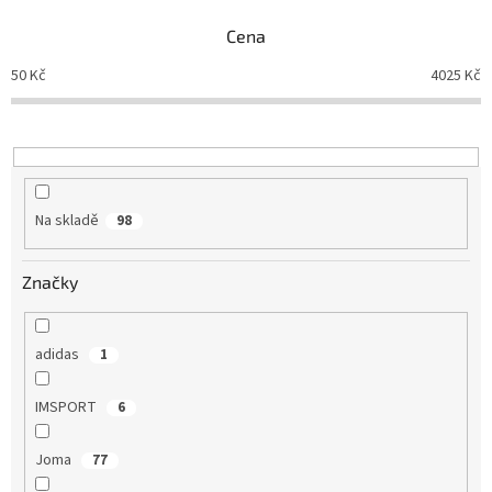
n
Obchodní
podmínky
Cena
í
p
50
Kč
4025
Kč
Tabulky
r
velikostí
o
d
Značky
u
k
Přihlášení
t
Na skladě
98
ů
Značky
adidas
1
IMSPORT
6
Joma
77