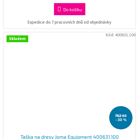
Do košíku
Expedice do 7 pracovních dnů od objednávky
Kód:
400631.100
Skladem
762 Kč
–30 %
Taška na dresy Joma Equipment 400631.100