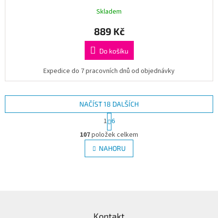
Skladem
889 Kč
Do košíku
Expedice do 7 pracovních dnů od objednávky
NAČÍST 18 DALŠÍCH
S
1
6
t
O
r
107
položek celkem
v
á
l
NAHORU
n
á
k
d
o
v
a
á
c
n
í
Z
í
p
á
r
Kontakt
p