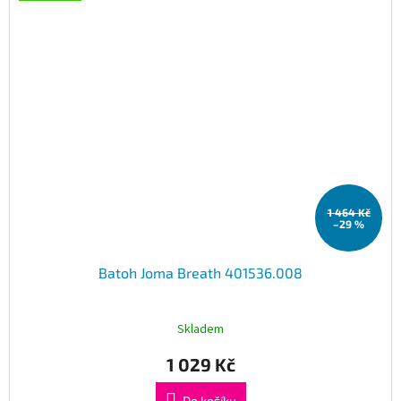
1 464 Kč
–29 %
Batoh Joma Breath 401536.008
Skladem
1 029 Kč
Do košíku