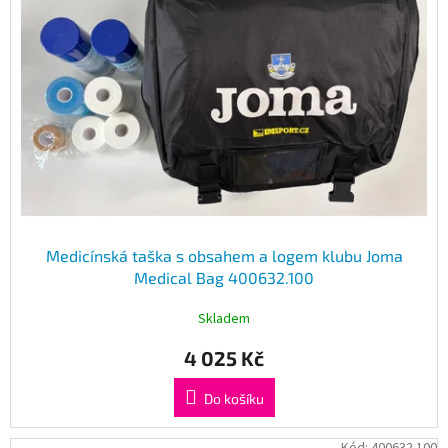
Medicínská taška s obsahem a logem klubu Joma
Medical Bag 400632.100
Skladem
4 025 Kč
Do košíku