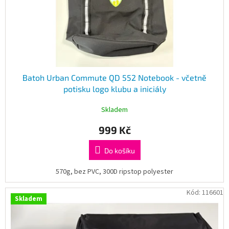
Batoh Urban Commute QD 552 Notebook - včetně
potisku logo klubu a iniciály
Skladem
999 Kč
Do košíku
570g, bez PVC, 300D ripstop polyester
Kód:
116601
Skladem