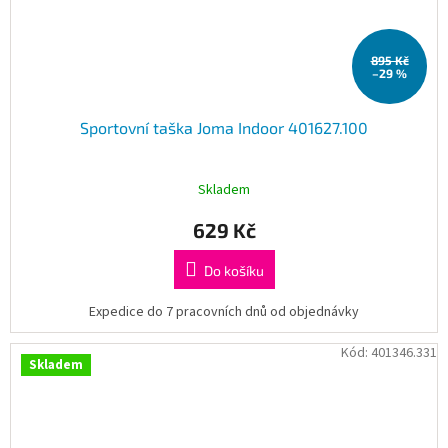
895 Kč
–29 %
Sportovní taška Joma Indoor 401627.100
Skladem
629 Kč
Do košíku
Expedice do 7 pracovních dnů od objednávky
Kód:
401346.331
Skladem