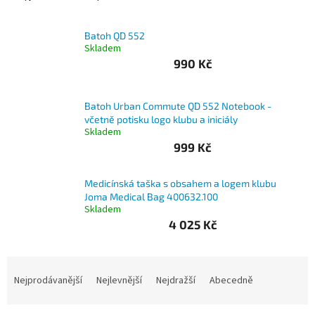
Branky
Batoh QD 552
Skladem
Jarda
990 Kč
Kužel
-
Okresní
přebor
Batoh Urban Commute QD 552 Notebook -
včetně potisku logo klubu a iniciály
Skladem
Sítě
999 Kč
Speciální
Medicínská taška s obsahem a logem klubu
nabídka
Joma Medical Bag 400632.100
Skladem
Obchod
-
4 025 Kč
skladem
Ř
Poháry
a
Nejprodávanější
Nejlevnější
Nejdražší
Abecedně
z
Kontakty
e