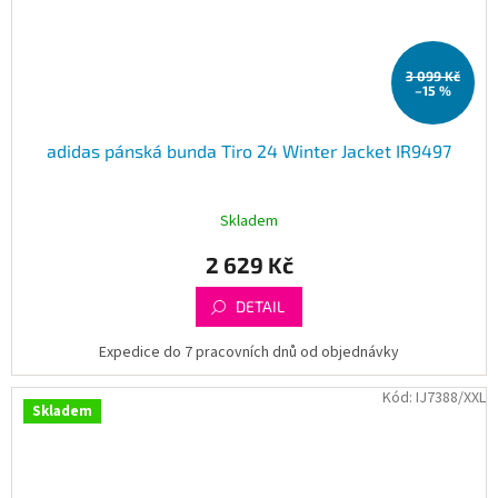
3 099 Kč
–15 %
adidas pánská bunda Tiro 24 Winter Jacket IR9497
Skladem
2 629 Kč
DETAIL
Expedice do 7 pracovních dnů od objednávky
Kód:
IJ7388/XXL
Skladem