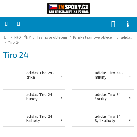
Přejít
na
obsah
NÁKUP
KOŠÍK
Domů
/
PRO TÝMY
/
Teamové oblečení
/
Pánské teamové oblečení
/
adidas
PRO
TÝMY
/
Tiro 24
Tiro 24
Sady
fotbalových
dresů
adidas Tiro 24 -
adidas Tiro 24 -
trika
mikiny
HRÁČ
adidas Tiro 24 -
adidas Tiro 24 -
bundy
šortky
Brankáři
adidas Tiro 24 -
adidas Tiro 24 -
Potisk,
kalhoty
3/4 kalhoty
grafika,
reklamní
služby