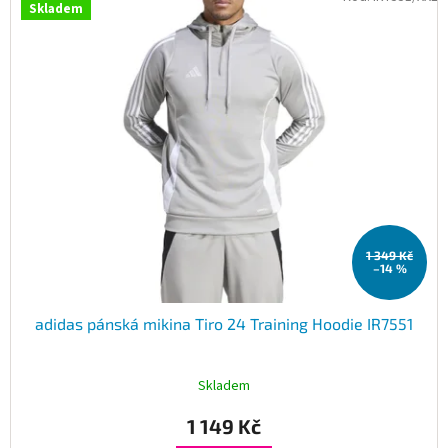
Skladem
ý
p
i
s
p
r
o
d
u
k
t
1 349 Kč
ů
–14 %
adidas pánská mikina Tiro 24 Training Hoodie IR7551
Skladem
1 149 Kč