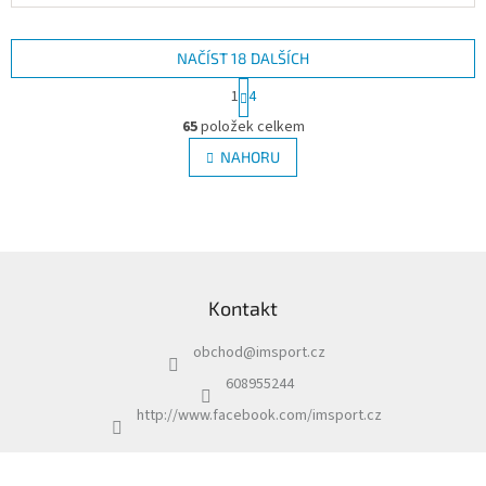
NAČÍST 18 DALŠÍCH
S
1
4
t
O
r
65
položek celkem
v
á
l
NAHORU
n
á
k
d
o
v
a
á
c
n
í
Z
í
p
á
r
Kontakt
p
v
a
k
obchod
@
imsport.cz
t
y
í
v
608955244
ý
http://www.facebook.com/imsport.cz
p
i
s