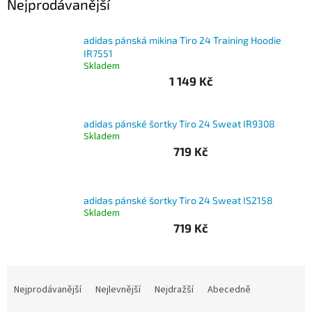
Nejprodávanější
Branky
adidas pánská mikina Tiro 24 Training Hoodie
IR7551
Jarda
Skladem
Kužel
-
1 149 Kč
Okresní
přebor
adidas pánské šortky Tiro 24 Sweat IR9308
Sítě
Skladem
719 Kč
Speciální
nabídka
adidas pánské šortky Tiro 24 Sweat IS2158
Obchod
Skladem
-
719 Kč
skladem
Poháry
Ř
a
Nejprodávanější
Nejlevnější
Nejdražší
Abecedně
Kontakty
z