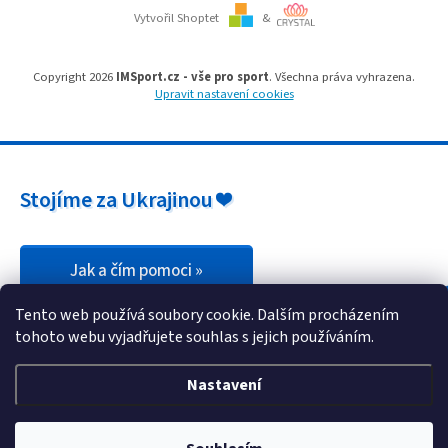
u
Vytvořil Shoptet
&
Copyright 2026
IMSport.cz - vše pro sport
. Všechna práva vyhrazena.
Upravit nastavení cookies
Stojíme za Ukrajinou ❤️
Jak a čím pomoci »
Tento web používá soubory cookie. Dalším procházením
tohoto webu vyjadřujete souhlas s jejich používáním.
Nastavení