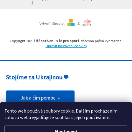
Branky
Vytvořil Shoptet
&
Jarda
Kužel
-
Okresní
Copyright 2026
IMSport.cz - vše pro sport
. Všechna práva vyhrazena.
přebor
Upravit nastavení cookies
Sítě
Speciální
Stojíme za Ukrajinou ❤️
nabídka
Obchod
-
skladem
Jak a čím pomoci »
Tento web používá soubory cookie. Dalším procházením
Poháry
tohoto webu vyjadřujete souhlas s jejich používáním.
Kontakty
Nastavení