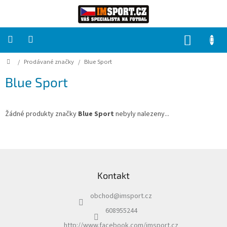
Přejít
na
obsah
NÁKUP
KOŠÍK
Domů
/
Prodávané značky
/
Blue Sport
PRO
TÝMY
Blue Sport
Sady
fotbalových
dresů
Žádné produkty značky
Blue Sport
nebyly nalezeny...
HRÁČ
Z
á
Brankáři
Kontakt
p
a
Potisk,
obchod
@
imsport.cz
t
grafika,
reklamní
í
608955244
služby
http://www.facebook.com/imsport.cz