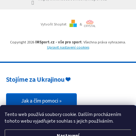
Branky
Vytvořil Shoptet
&
Jarda
Kužel
-
Okresní
Copyright 2026
IMSport.cz - vše pro sport
. Všechna práva vyhrazena.
přebor
Upravit nastavení cookies
Sítě
Speciální
Stojíme za Ukrajinou ❤️
nabídka
Obchod
-
skladem
Jak a čím pomoci »
Tento web používá soubory cookie. Dalším procházením
Poháry
tohoto webu vyjadřujete souhlas s jejich používáním.
Kontakty
Nastavení