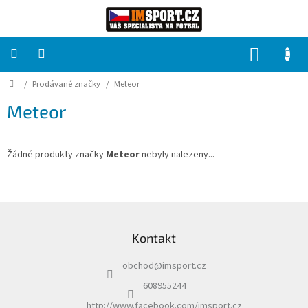
Přejít
na
obsah
NÁKUP
KOŠÍK
Domů
/
Prodávané značky
/
Meteor
PRO
TÝMY
Meteor
Sady
fotbalových
dresů
Žádné produkty značky
Meteor
nebyly nalezeny...
HRÁČ
Z
á
Brankáři
Kontakt
p
a
Potisk,
obchod
@
imsport.cz
t
grafika,
reklamní
í
608955244
služby
http://www.facebook.com/imsport.cz