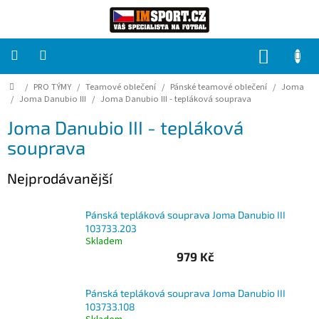
Přejít
na
obsah
NÁKUP
KOŠÍK
Domů
/
PRO TÝMY
/
Teamové oblečení
/
Pánské teamové oblečení
/
Joma
PRO
TÝMY
/
Joma Danubio III
/
Joma Danubio III - tepláková souprava
Joma Danubio III - tepláková
Sady
souprava
fotbalových
dresů
Nejprodávanější
HRÁČ
Pánská tepláková souprava Joma Danubio III
103733.203
Brankáři
Skladem
979 Kč
Potisk,
grafika,
reklamní
Pánská tepláková souprava Joma Danubio III
služby
103733.108