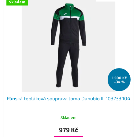
Skladem
1 500 Kč
–34 %
Pánská tepláková souprava Joma Danubio III 103733.104
Skladem
979 Kč