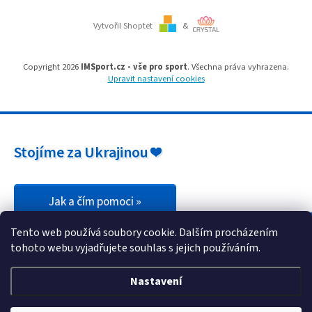
p
i
Vytvořil Shoptet
&
s
u
Copyright 2026
IMSport.cz - vše pro sport
. Všechna práva vyhrazena.
Upravit nastavení cookies
Stojíme za Ukrajinou ❤️
Jak a čím pomoci »
Tento web používá soubory cookie. Dalším procházením
tohoto webu vyjadřujete souhlas s jejich používáním.
Nastavení