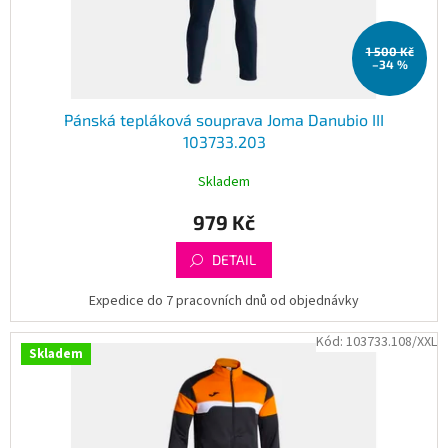
k
t
1 500 Kč
ů
–34 %
Pánská tepláková souprava Joma Danubio III
103733.203
Skladem
979 Kč
DETAIL
Expedice do 7 pracovních dnů od objednávky
Kód:
103733.108/XXL
Skladem