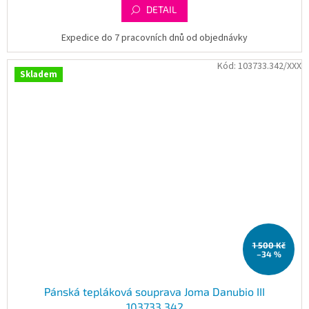
DETAIL
Expedice do 7 pracovních dnů od objednávky
Kód:
103733.342/XXX
Skladem
1 500 Kč
–34 %
Pánská tepláková souprava Joma Danubio III
103733.342