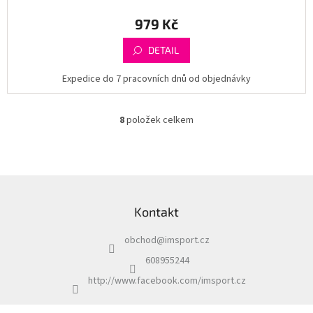
979 Kč
DETAIL
Expedice do 7 pracovních dnů od objednávky
8
položek celkem
O
v
l
á
d
Z
a
á
c
Kontakt
p
í
a
p
obchod
@
imsport.cz
t
r
í
v
608955244
k
http://www.facebook.com/imsport.cz
y
v
ý