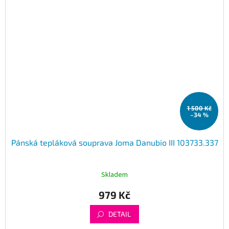
1 500 Kč
–34 %
Pánská tepláková souprava Joma Danubio III 103733.337
Skladem
979 Kč
DETAIL