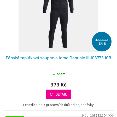
1 500 Kč
–34 %
Pánská tepláková souprava Joma Danubio III 103733.108
Skladem
979 Kč
DETAIL
Expedice do 7 pracovních dnů od objednávky
Kód:
103733.104/XXX