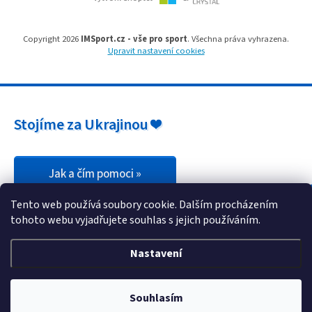
s
u
Copyright 2026
IMSport.cz - vše pro sport
. Všechna práva vyhrazena.
Upravit nastavení cookies
Stojíme za Ukrajinou ❤️
Jak a čím pomoci »
Tento web používá soubory cookie. Dalším procházením
tohoto webu vyjadřujete souhlas s jejich používáním.
Nastavení
Souhlasím