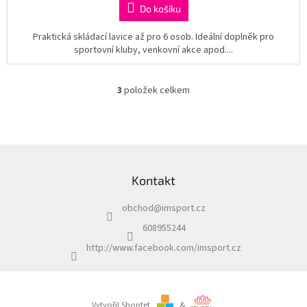
Do košíku
Praktická skládací lavice až pro 6 osob. Ideální doplněk pro
sportovní kluby, venkovní akce apod....
3
položek celkem
O
v
l
á
d
Z
a
á
c
Kontakt
p
í
a
p
obchod
@
imsport.cz
t
r
í
v
608955244
k
http://www.facebook.com/imsport.cz
y
v
ý
p
i
Vytvořil Shoptet
&