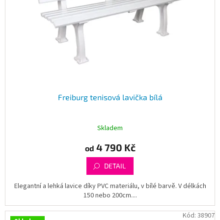
Freiburg tenisová lavička bílá
Skladem
4 790 Kč
od
DETAIL
Elegantní a lehká lavice díky PVC materiálu, v bílé barvě. V délkách
150 nebo 200cm....
Kód:
38907