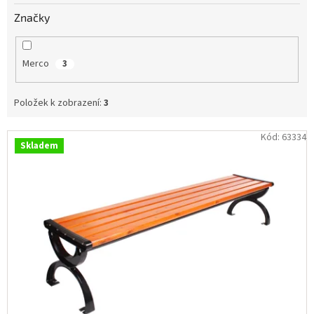
Obchodní
Značky
podmínky
Tabulky
velikostí
Merco
3
Značky
Položek k zobrazení:
3
Přihlášení
V
Kód:
63334
Skladem
ý
p
i
s
p
r
o
d
u
k
t