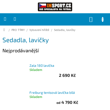
Přejít
na
obsah
NÁKUP
KOŠÍK
Domů
/
PRO TÝMY
/
Vybavení hřiště
/
Sedadla, lavičky
PRO
TÝMY
Sedadla, lavičky
Sady
Nejprodávanější
fotbalových
dresů
Zala 180 lavička
HRÁČ
Skladem
2 690 Kč
Brankáři
Freiburg tenisová lavička bílá
Potisk,
Skladem
grafika,
reklamní
4 790 Kč
od
služby