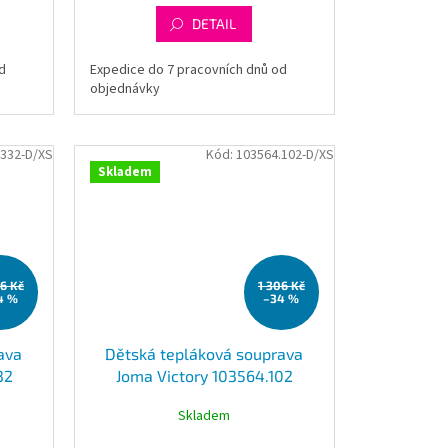
DETAIL
d
Expedice do 7 pracovních dnů od
objednávky
.332-D/XS
Kód:
103564.102-D/XS
Skladem
06 Kč
1 306 Kč
4 %
–34 %
ava
Dětská tepláková souprava
32
Joma Victory 103564.102
Skladem