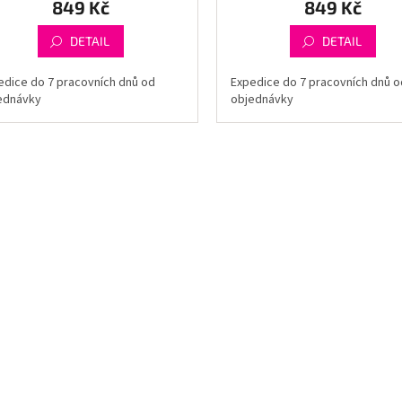
849 Kč
849 Kč
DETAIL
DETAIL
edice do 7 pracovních dnů od
Expedice do 7 pracovních dnů o
ednávky
objednávky
O
v
l
á
d
a
c
í
p
r
v
k
y
v