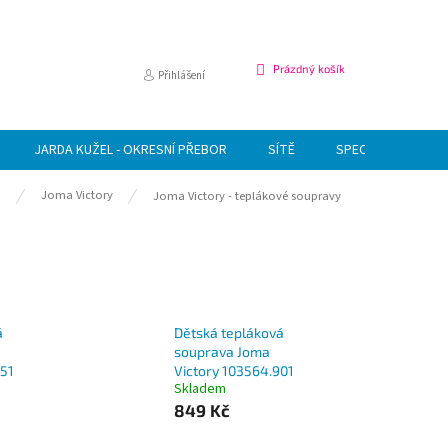
NÁKUPNÍ
Prázdný košík
Přihlášení
KOŠÍK
JARDA KUŽEL - OKRESNÍ PŘEBOR
SÍTĚ
SPECIÁLNÍ NABÍDK
a
Joma Victory
Joma Victory - teplákové soupravy
á
Dětská tepláková
souprava Joma
451
Victory 103564.901
Skladem
849 Kč