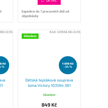
DETAIL
d
Expedice do 7 pracovních dnů od
objednávky
.601-D/XS
Kód:
103564.381-D/XS
Skladem
06 Kč
1 306 Kč
4 %
–34 %
ava
Dětská tepláková souprava
01
Joma Victory 103564.381
Skladem
849 Kč