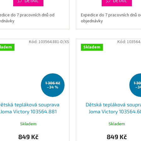
DETAIL
DETAIL
edice do 7 pracovních dnů od
Expedice do 7 pracovních dnů o
ednávky
objednávky
Kód:
103564.881-D/XS
Kód:
103564
ladem
Skladem
1 306 Kč
1 3
–34 %
–3
ětská tepláková souprava
Dětská tepláková soupr
Joma Victory 103564.881
Joma Victory 103564.6
Skladem
Skladem
849 Kč
849 Kč