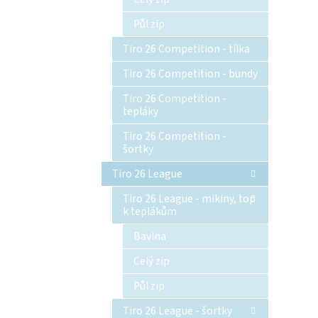
Půl zip
Tiro 26 Competition - tílka
Tiro 26 Competition - bundy
Tiro 26 Competition -
tepláky
Tiro 26 Competition -
šortky
Tiro 26 League
Tiro 26 League - mikiny, top
k teplákům
Bavlna
Celý zip
Půl zip
Tiro 26 League - šortky