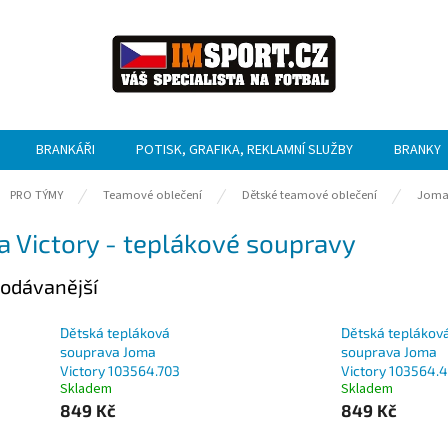
BRANKÁŘI
POTISK, GRAFIKA, REKLAMNÍ SLUŽBY
BRANKY
ů
PRO TÝMY
Teamové oblečení
Dětské teamové oblečení
Jom
 Victory - teplákové soupravy
odávanější
Dětská tepláková
Dětská teplákov
souprava Joma
souprava Joma
Victory 103564.703
Victory 103564.
Skladem
Skladem
849 Kč
849 Kč