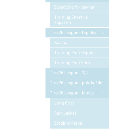
Sweat Short - bavlna
Training Short - s
kapsami
Tiro 26 League - tepláky
Bavlna
Training Pant Regular
Training Pant Slim
Tiro 26 League - 3/4
Tiro 26 League - polokošile
Tiro 26 League - bundy
Long Coat
Rain Jacket
Stadium Parka