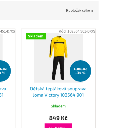
9
položek celkem
.451-D/XS
Kód:
103564.901-D/XS
Skladem
06 Kč
1 306 Kč
4 %
–34 %
ava
Dětská tepláková souprava
51
Joma Victory 103564.901
Skladem
849 Kč