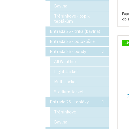
Bavlna
Exp
Tréninkové - top k
obj
teplákům
Entrada 26 - trika (bavlna)
Entrada 26 - polokošile
Sk
Entrada 26 - bundy
All Weather
Light Jacket
Multi Jacket
Stadium Jacket
D
Entrada 26 - tepláky
Tréninkové
Bavlna