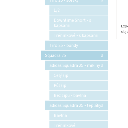
Tiro 25 - šortky
1/2
Downtime Short - s
kapsami
Exp
obj
Tréninkové - s kapsami
Tiro 25 - bundy
Squadra 25
adidas Squadra 25 - mikiny
Celý zip
Půl zip
Bez zipu - bavlna
adidas Squadra 25 - tepláky
Bavlna
Tréninkové