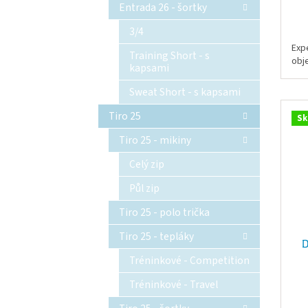
Entrada 26 - šortky
3/4
Exp
Training Short - s
obj
kapsami
Sweat Short - s kapsami
Tiro 25
Sk
Tiro 25 - mikiny
Celý zip
Půl zip
Tiro 25 - polo trička
Tiro 25 - tepláky
D
Tréninkové - Competition
Tréninkové - Travel