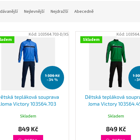
dávanější
Nejlevnější
Nejdražší
Abecedně
Kód:
103564.703-D/XS
Kód:
103564
ladem
Skladem
1 306 Kč
1 3
–34 %
–3
ětská tepláková souprava
Dětská tepláková soupr
Joma Victory 103564.703
Joma Victory 103564.4
Skladem
Skladem
849 Kč
849 Kč