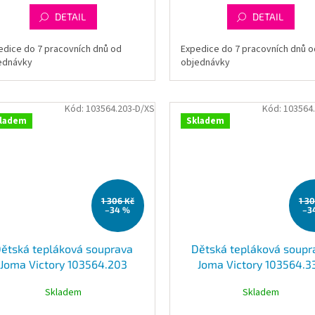
DETAIL
DETAIL
edice do 7 pracovních dnů od
Expedice do 7 pracovních dnů o
ednávky
objednávky
Kód:
103564.203-D/XS
Kód:
103564
ladem
Skladem
1 306 Kč
1 3
–34 %
–3
ětská tepláková souprava
Dětská tepláková soupr
Joma Victory 103564.203
Joma Victory 103564.3
Skladem
Skladem