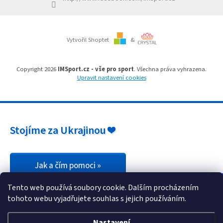
Branky
Vytvořil Shoptet
&
Jarda
Kužel
-
Okresní
Copyright 2026
IMSport.cz - vše pro sport
. Všechna práva vyhrazena.
přebor
Upravit nastavení cookies
Sítě
Speciální
Stojíme za Ukrajinou ❤️
nabídka
Obchod
-
skladem
Jak a čím pomoci »
Tento web používá soubory cookie. Dalším procházením
Poháry
tohoto webu vyjadřujete souhlas s jejich používáním.
Kontakty
Nastavení