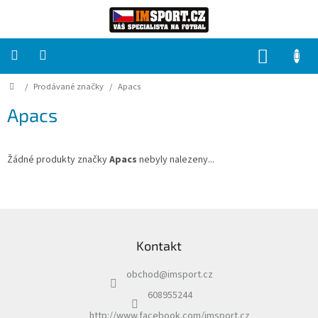
Přejít
na
obsah
NÁKUP
KOŠÍK
Domů
/
Prodávané značky
/
Apacs
PRO
TÝMY
Apacs
Sady
fotbalových
dresů
Žádné produkty značky
Apacs
nebyly nalezeny...
HRÁČ
Z
á
Brankáři
Kontakt
p
a
Potisk,
obchod
@
imsport.cz
t
grafika,
reklamní
í
608955244
služby
http://www.facebook.com/imsport.cz