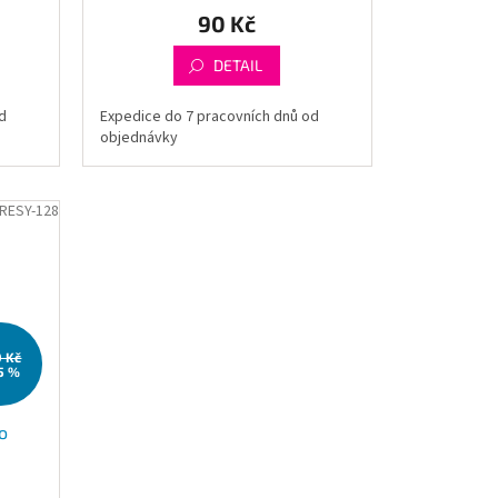
90 Kč
DETAIL
d
Expedice do 7 pracovních dnů od
objednávky
RESY-128
0 Kč
5 %
o