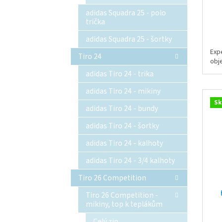
adidas Squadra 25 - polo
trička
adidas Squadra 25 - šortky
Exp
Tiro 24
obj
adidas Tiro 24 - trika
adidas Tiro 24 - mikiny
Sk
adidas Tiro 24 - bundy
adidas Tiro 24 - šortky
adidas Tiro 24 - kalhoty
adidas Tiro 24 - 3/4 kalhoty
Tiro 26 Competition
Tiro 26 Competition -
mikiny, top k teplákům
Celý zip