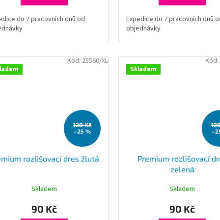
edice do 7 pracovních dnů od
Expedice do 7 pracovních dnů o
ednávky
objednávky
Kód:
25560/XL
Kód:
ladem
Skladem
120 Kč
12
–25 %
–2
emium rozlišovací dres žlutá
Premium rozlišovací dr
zelená
Skladem
Skladem
90 Kč
90 Kč