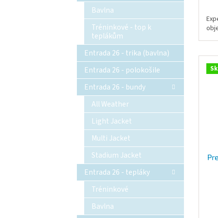
Bavlna
Exp
Tréninkové - top k
obj
teplákům
Entrada 26 - trika (bavlna)
Sk
Entrada 26 - polokošile
Entrada 26 - bundy
All Weather
Light Jacket
Multi Jacket
Stadium Jacket
Pr
Entrada 26 - tepláky
Tréninkové
Bavlna