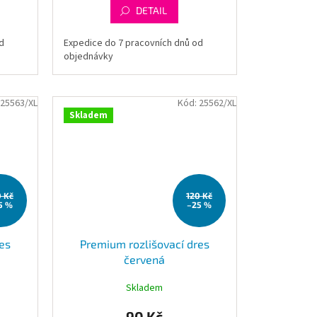
DETAIL
d
Expedice do 7 pracovních dnů od
objednávky
25563/XL
Kód:
25562/XL
Skladem
0 Kč
120 Kč
5 %
–25 %
es
Premium rozlišovací dres
červená
Skladem
90 Kč