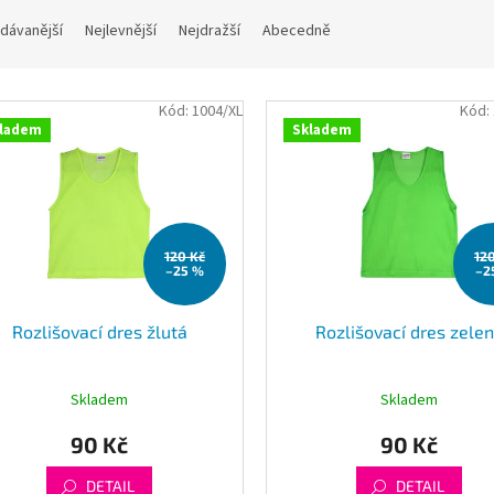
dávanější
Nejlevnější
Nejdražší
Abecedně
Kód:
1004/XL
Kód:
ladem
Skladem
120 Kč
12
–25 %
–2
Rozlišovací dres žlutá
Rozlišovací dres zele
Skladem
Skladem
90 Kč
90 Kč
DETAIL
DETAIL