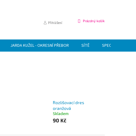
NÁKUPNÍ
Prázdný košík
Přihlášení
KOŠÍK
JARDA KUŽEL - OKRESNÍ PŘEBOR
SÍTĚ
SPECIÁLNÍ NABÍDK
Rozlišovací dres
oranžová
Skladem
90 Kč