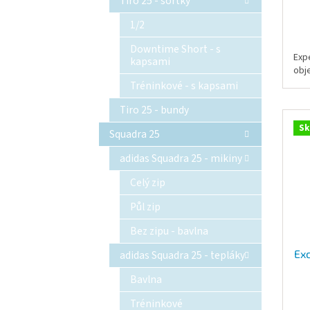
Tiro 25 - šortky
1/2
Downtime Short - s
Exp
kapsami
obj
Tréninkové - s kapsami
Tiro 25 - bundy
Sk
Squadra 25
adidas Squadra 25 - mikiny
Celý zip
Půl zip
Bez zipu - bavlna
Exc
adidas Squadra 25 - tepláky
Bavlna
Tréninkové