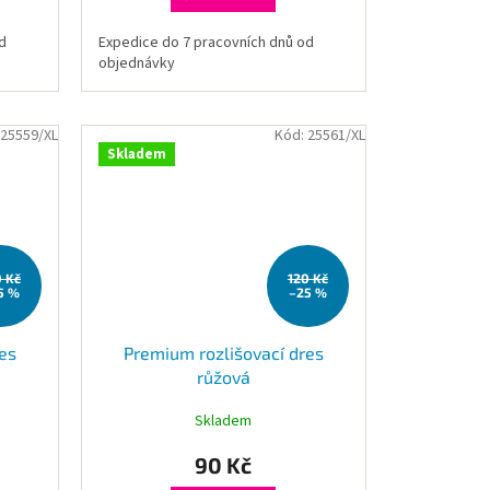
d
Expedice do 7 pracovních dnů od
objednávky
25559/XL
Kód:
25561/XL
Skladem
0 Kč
120 Kč
5 %
–25 %
es
Premium rozlišovací dres
růžová
Skladem
90 Kč