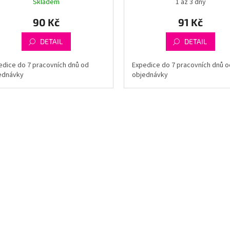
Skladem
1 až 3 dny
90 Kč
91 Kč
DETAIL
DETAIL
edice do 7 pracovních dnů od
Expedice do 7 pracovních dnů o
ednávky
objednávky
O
v
l
á
d
a
c
í
p
r
v
k
y