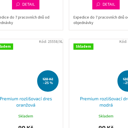
DETAIL
DETAIL
edice do 7 pracovních dnů od
Expedice do 7 pracovních dnů o
ednávky
objednávky
Kód:
25558/XL
Kód:
ladem
Skladem
120 Kč
12
–25 %
–2
Premium rozlišovací dres
Premium rozlišovací dr
oranžová
modrá
Skladem
Skladem
90 Kč
90 Kč