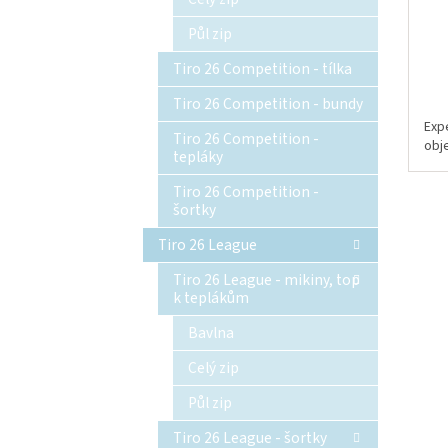
Půl zip
Tiro 26 Competition - tílka
Tiro 26 Competition - bundy
Exp
Tiro 26 Competition -
obj
tepláky
Tiro 26 Competition -
šortky
Tiro 26 League
Tiro 26 League - mikiny, top
k teplákům
Bavlna
Celý zip
Půl zip
Tiro 26 League - šortky