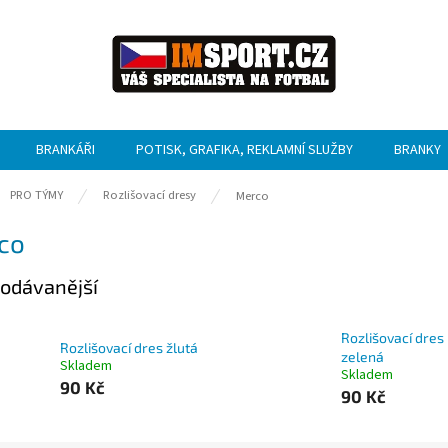
BRANKÁŘI
POTISK, GRAFIKA, REKLAMNÍ SLUŽBY
BRANKY
ů
PRO TÝMY
Rozlišovací dresy
Merco
co
odávanější
Rozlišovací dres
Rozlišovací dres žlutá
zelená
Skladem
Skladem
90 Kč
90 Kč