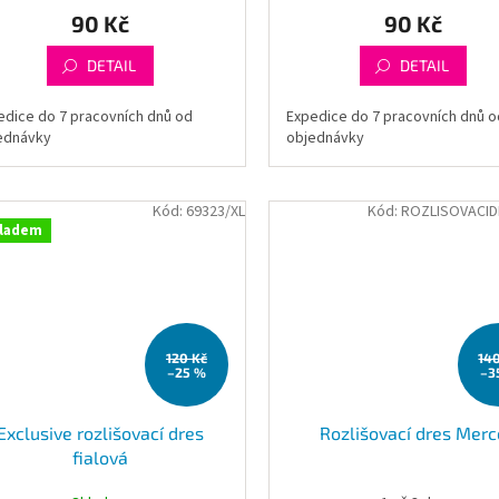
90 Kč
90 Kč
DETAIL
DETAIL
edice do 7 pracovních dnů od
Expedice do 7 pracovních dnů o
ednávky
objednávky
Kód:
69323/XL
Kód:
ROZLISOVACID
ladem
120 Kč
14
–25 %
–3
Exclusive rozlišovací dres
Rozlišovací dres Merc
fialová