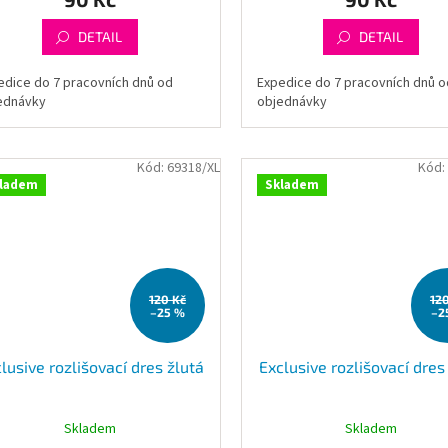
DETAIL
DETAIL
edice do 7 pracovních dnů od
Expedice do 7 pracovních dnů o
ednávky
objednávky
Kód:
69318/XL
Kód:
ladem
Skladem
120 Kč
12
–25 %
–2
lusive rozlišovací dres žlutá
Exclusive rozlišovací dres
Skladem
Skladem