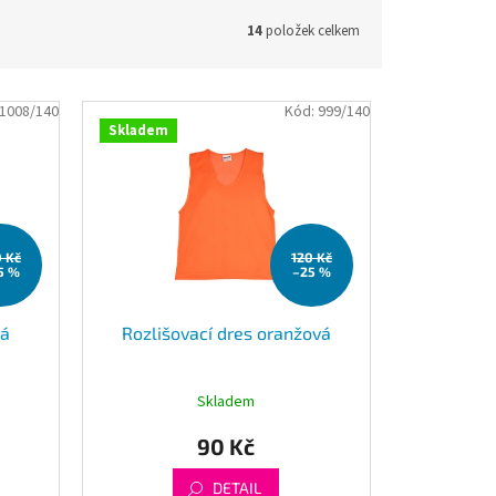
14
položek celkem
1008/140
Kód:
999/140
Skladem
0 Kč
120 Kč
5 %
–25 %
ná
Rozlišovací dres oranžová
Skladem
90 Kč
DETAIL