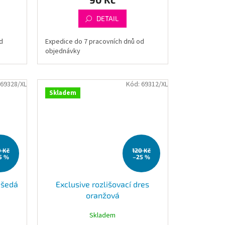
DETAIL
d
Expedice do 7 pracovních dnů od
objednávky
69328/XL
Kód:
69312/XL
Skladem
0 Kč
120 Kč
5 %
–25 %
 šedá
Exclusive rozlišovací dres
oranžová
Skladem