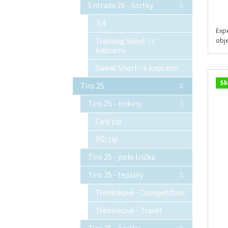
Entrada 26 - šortky
3/4
Exp
obj
Training Short - s
kapsami
Sweat Short - s kapsami
Sk
Tiro 25
Tiro 25 - mikiny
Celý zip
Půl zip
Tiro 25 - polo trička
Tiro 25 - tepláky
Tréninkové - Competition
Tréninkové - Travel