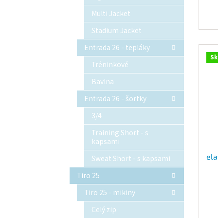
Multi Jacket
Stadium Jacket
Entrada 26 - tepláky
Sk
Tréninkové
Bavlna
Entrada 26 - šortky
3/4
Training Short - s
kapsami
ela
Sweat Short - s kapsami
Tiro 25
Tiro 25 - mikiny
Celý zip