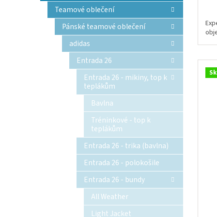
Teamové oblečení
Exp
Pánské teamové oblečení
obj
adidas
Entrada 26
Sk
Entrada 26 - mikiny, top k
teplákům
Bavlna
Tréninkové - top k
teplákům
Entrada 26 - trika (bavlna)
Entrada 26 - polokošile
Entrada 26 - bundy
All Weather
Light Jacket