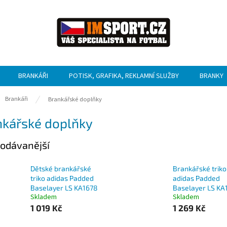
BRANKÁŘI
POTISK, GRAFIKA, REKLAMNÍ SLUŽBY
BRANKY
ů
Brankáři
Brankářské doplňky
nkářské doplňky
odávanější
Dětské brankářské
Brankářské triko
triko adidas Padded
adidas Padded
Baselayer LS KA1678
Baselayer LS KA
Skladem
Skladem
1 019 Kč
1 269 Kč