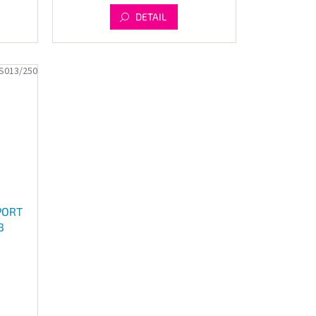
DETAIL
S013/250
PORT
3