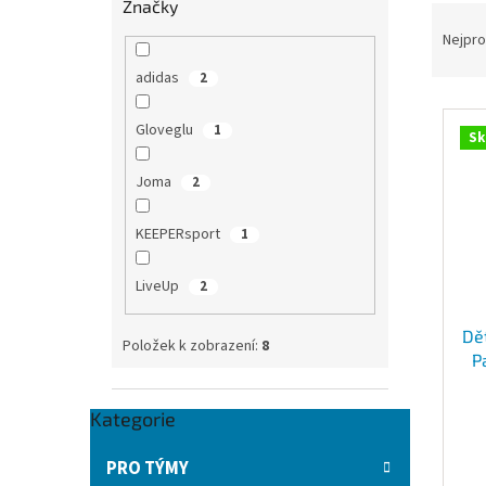
Značky
Ř
n
a
e
Nejpro
z
l
adidas
2
e
V
n
Gloveglu
ý
1
í
Sk
p
p
i
r
Joma
2
s
o
p
d
KEEPERsport
1
r
u
o
k
LiveUp
2
d
t
u
ů
Dě
k
Položek k zobrazení:
8
P
t
ů
Přeskočit
Kategorie
kategorie
PRO TÝMY