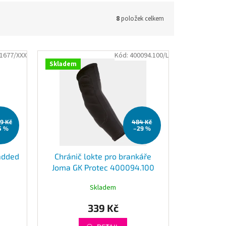
8
položek celkem
1677/XXX
Kód:
400094.100/L
Skladem
99 Kč
484 Kč
5 %
–29 %
added
Chránič lokte pro brankáře
Joma GK Protec 400094.100
Skladem
339 Kč