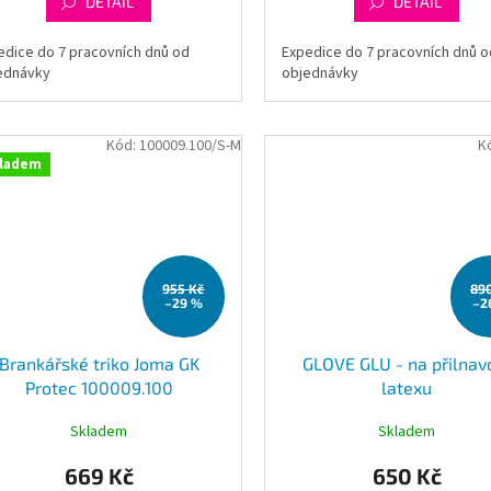
DETAIL
DETAIL
edice do 7 pracovních dnů od
Expedice do 7 pracovních dnů o
ednávky
objednávky
Kód:
100009.100/S-M
K
ladem
955 Kč
89
–29 %
–2
Brankářské triko Joma GK
GLOVE GLU - na přilnav
Protec 100009.100
latexu
Skladem
Skladem
669 Kč
650 Kč