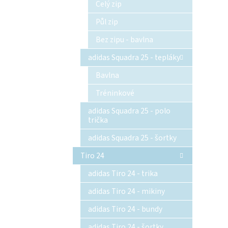
Celý zip
Půl zip
Bez zipu - bavlna
adidas Squadra 25 - tepláky
Bavlna
Tréninkové
adidas Squadra 25 - polo
trička
adidas Squadra 25 - šortky
Tiro 24
adidas Tiro 24 - trika
adidas Tiro 24 - mikiny
adidas Tiro 24 - bundy
adidas Tiro 24 - šortky