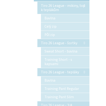
Tiro 26 League - mikiny, top
k teplákům
Bavlna
Celý zip
Půl zip
Tiro 26 League - šortky
Sweat Short - bavlna
Training Short - s
kapsami
Tiro 26 League - tepláky
Bavlna
Training Pant Regular
Training Pant Slim
Tiro 26 League - 3/4