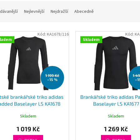
dávanější
Nejlevnější
Nejdražší
Abecedně
Kód:
KA1678/116
Kód:
KA
ladem
Skladem
1 199 Kč
1 4
–15 %
–1
tské brankářské triko adidas
Brankářské triko adidas P
added Baselayer LS KA1678
Baselayer LS KA1677
Skladem
Skladem
1 019 Kč
1 269 Kč