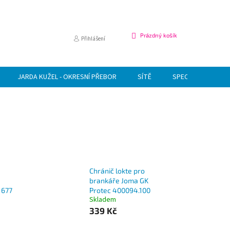
NÁKUPNÍ
Prázdný košík
Přihlášení
KOŠÍK
JARDA KUŽEL - OKRESNÍ PŘEBOR
SÍTĚ
SPECIÁLNÍ NABÍDK
Chránič lokte pro
brankáře Joma GK
1677
Protec 400094.100
Skladem
339 Kč