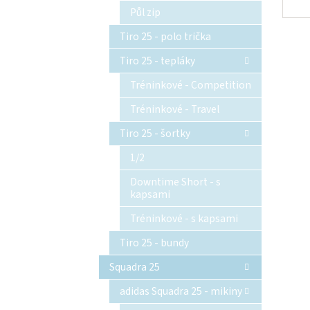
Půl zip
Tiro 25 - polo trička
Tiro 25 - tepláky
Tréninkové - Competition
Tréninkové - Travel
Tiro 25 - šortky
1/2
Downtime Short - s
kapsami
Tréninkové - s kapsami
Tiro 25 - bundy
Squadra 25
adidas Squadra 25 - mikiny