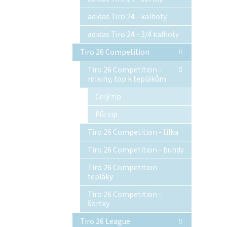
adidas Tiro 24 - kalhoty
adidas Tiro 24 - 3/4 kalhoty
Tiro 26 Competition
Tiro 26 Competition -
mikiny, top k teplákům
Celý zip
Půl zip
Tiro 26 Competition - tílka
Tiro 26 Competition - bundy
Tiro 26 Competition -
tepláky
Tiro 26 Competition -
šortky
Tiro 26 League