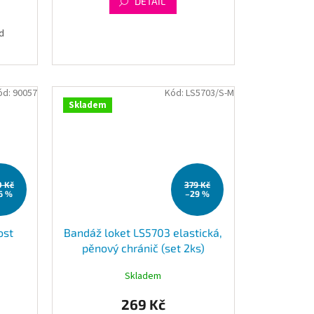
DETAIL
d
ód:
90057
Kód:
LS5703/S-M
Skladem
0 Kč
379 Kč
6 %
–29 %
ost
Bandáž loket LS5703 elastická,
pěnový chránič (set 2ks)
Skladem
269 Kč