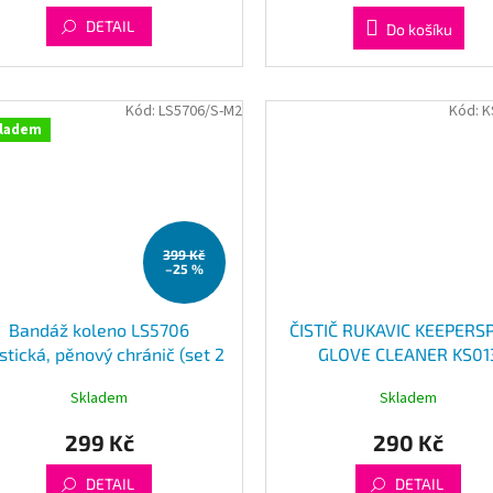
DETAIL
Do košíku
Kód:
LS5706/S-M2
Kód:
K
ladem
399 Kč
–25 %
Bandáž koleno LS5706
ČISTIČ RUKAVIC KEEPERS
stická, pěnový chránič (set 2
GLOVE CLEANER KS01
ks)
Skladem
Skladem
299 Kč
290 Kč
DETAIL
DETAIL