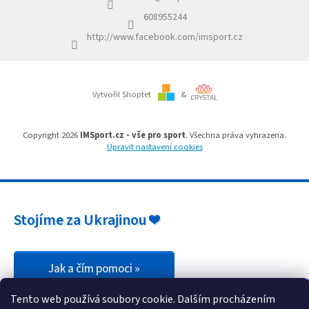
t
r
í
v
608955244
k
http://www.facebook.com/imsport.cz
y
v
ý
p
i
Vytvořil Shoptet
&
s
u
Copyright 2026
IMSport.cz - vše pro sport
. Všechna práva vyhrazena.
Upravit nastavení cookies
Stojíme za Ukrajinou ❤️
Jak a čím pomoci »
Tento web používá soubory cookie. Dalším procházením