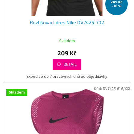
249 Kč
ů
–16 %
Rozlišovací dres Nike DV7425-702
Skladem
209 Kč
DETAIL
Expedice do 7 pracovních dnů od objednávky
Kód:
DV7425-616/XXL
Skladem