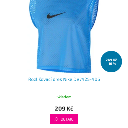
249 Kč
–16 %
Rozlišovací dres Nike DV7425-406
Skladem
209 Kč
DETAIL