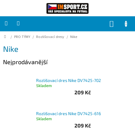
Přejít
na
obsah
NÁKUP
KOŠÍK
Domů
/
PRO TÝMY
/
Rozlišovací dresy
/
Nike
PRO
TÝMY
Nike
Sady
Nejprodávanější
fotbalových
dresů
Rozlišovací dres Nike DV7425-702
HRÁČ
Skladem
209 Kč
Brankáři
Rozlišovací dres Nike DV7425-616
Potisk,
Skladem
grafika,
reklamní
209 Kč
služby