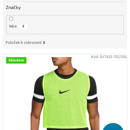
Obchodní
Značky
podmínky
Tabulky
velikostí
Nike
5
Značky
Položek k zobrazení:
5
Přihlášení
V
Kód:
DV7425-702/XXL
Skladem
ý
p
i
s
p
r
o
d
u
k
t