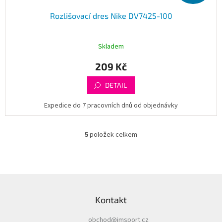
Rozlišovací dres Nike DV7425-100
Skladem
209 Kč
DETAIL
Expedice do 7 pracovních dnů od objednávky
5
položek celkem
O
v
l
á
d
Z
a
á
c
Kontakt
p
í
a
p
obchod
@
imsport.cz