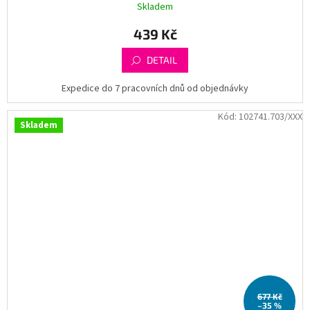
Skladem
439 Kč
DETAIL
Expedice do 7 pracovních dnů od objednávky
Kód:
102741.703/XXX
Skladem
677 Kč
–35 %