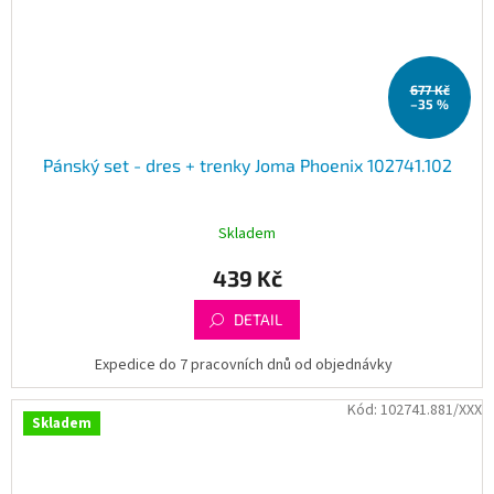
677 Kč
–35 %
Pánský set - dres + trenky Joma Phoenix 102741.102
Skladem
439 Kč
DETAIL
Expedice do 7 pracovních dnů od objednávky
Kód:
102741.881/XXX
Skladem