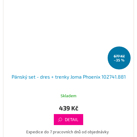
677 Kč
–35 %
Pánský set - dres + trenky Joma Phoenix 102741.881
Skladem
439 Kč
DETAIL
Expedice do 7 pracovních dnů od objednávky