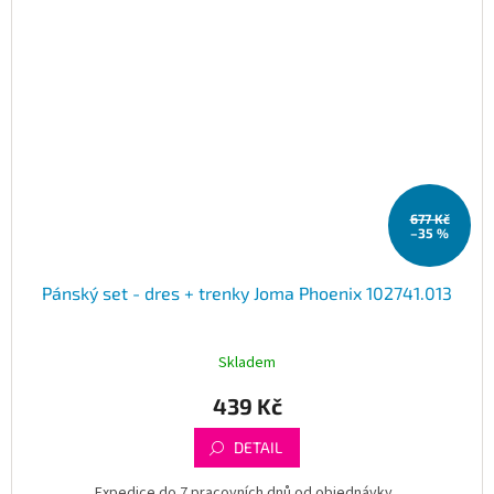
677 Kč
–35 %
Pánský set - dres + trenky Joma Phoenix 102741.013
Skladem
439 Kč
DETAIL
Expedice do 7 pracovních dnů od objednávky