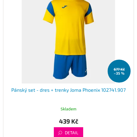
677 Kč
–35 %
Pánský set - dres + trenky Joma Phoenix 102741.907
Skladem
439 Kč
DETAIL