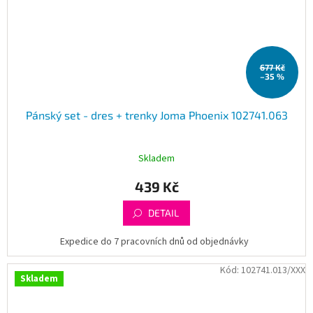
677 Kč
–35 %
Pánský set - dres + trenky Joma Phoenix 102741.063
Skladem
439 Kč
DETAIL
Expedice do 7 pracovních dnů od objednávky
Kód:
102741.013/XXX
Skladem