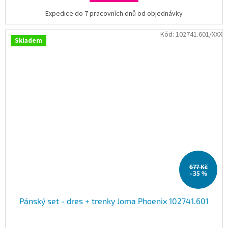
Expedice do 7 pracovních dnů od objednávky
Kód:
102741.601/XXX
Skladem
677 Kč
–35 %
Pánský set - dres + trenky Joma Phoenix 102741.601