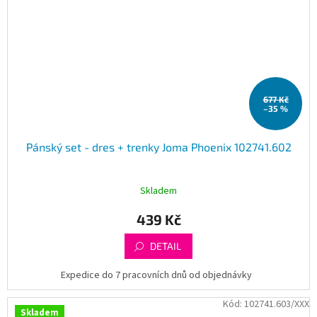
677 Kč
–35 %
Pánský set - dres + trenky Joma Phoenix 102741.602
Skladem
439 Kč
DETAIL
Expedice do 7 pracovních dnů od objednávky
Kód:
102741.603/XXX
Skladem