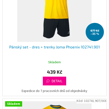
677 Kč
–35 %
Pánský set - dres + trenky Joma Phoenix 102741.901
Skladem
439 Kč
DETAIL
Expedice do 7 pracovních dnů od objednávky
Kód:
102741.907/XXX
Skladem