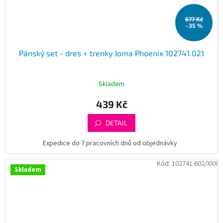
677 Kč
–35 %
Pánský set - dres + trenky Joma Phoenix 102741.021
Skladem
439 Kč
DETAIL
Expedice do 7 pracovních dnů od objednávky
Kód:
102741.602/XXX
Skladem