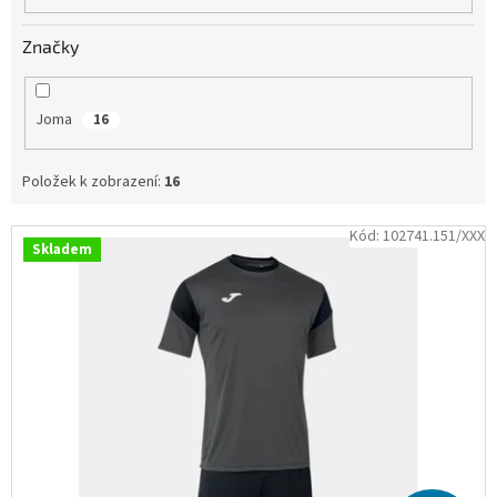
Obchodní
podmínky
Značky
Tabulky
velikostí
Joma
16
Značky
Položek k zobrazení:
16
Přihlášení
V
Kód:
102741.151/XXX
Skladem
ý
p
i
s
p
r
o
d
u
k