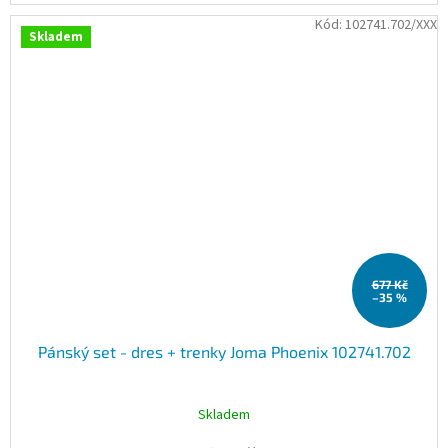
Kód:
102741.702/XXX
Skladem
677 Kč
–35 %
Pánský set - dres + trenky Joma Phoenix 102741.702
Skladem