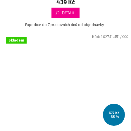
439 Kč
DETAIL
Expedice do 7 pracovních dnů od objednávky
Kód:
102741.451/XXX
Skladem
677 Kč
–35 %