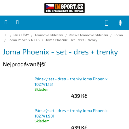
Přejít
na
obsah
NÁKUP
KOŠÍK
Domů
/
PRO TÝMY
/
Teamové oblečení
/
Pánské teamové oblečení
/
Joma
PRO
TÝMY
/
Joma Phoenix N.O.S
/
Joma Phoenix - set - dres + trenky
Joma Phoenix - set - dres + trenky
Sady
fotbalových
Nejprodávanější
dresů
HRÁČ
Pánský set - dres + trenky Joma Phoenix
102741.151
Skladem
Brankáři
439 Kč
Potisk,
Pánský set - dres + trenky Joma Phoenix
grafika,
102741.901
reklamní
Skladem
služby
439 Kč