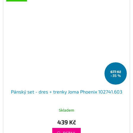
677 Kč
–35 %
Pánský set - dres + trenky Joma Phoenix 102741.603
Skladem
439 Kč