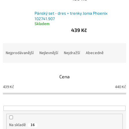
Branky
Pánský set - dres + trenky Joma Phoenix
102741.907
Skladem
Jarda
Kužel
439 Kč
-
Okresní
přebor
Ř
a
Nejprodávanější
Nejlevnější
Nejdražší
Abecedně
Sítě
z
e
n
Speciální
nabídka
Cena
í
p
439
Kč
440
Kč
Obchod
r
-
skladem
o
d
u
Poháry
k
t
Kontakty
Na skladě
16
ů