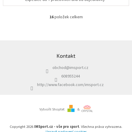
16
položek celkem
O
v
l
á
d
Z
a
á
c
Kontakt
p
í
a
p
obchod
@
imsport.cz
t
r
í
v
608955244
k
http://www.facebook.com/imsport.cz
y
v
ý
p
i
Vytvořil Shoptet
&
s
u
Copyright 2026
IMSport.cz - vše pro sport
. Všechna práva vyhrazena.
Upravit nastavení cookies