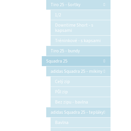
Tiro 25 - šortky
1/2
Downtime Short - s
kapsami
Tréninkové - s kapsami
Tiro 25 - bundy
Squadra 25
adidas Squadra 25 - mikiny
Celý zip
Půl zip
Bez zipu - bavlna
adidas Squadra 25 - tepláky
Bavlna