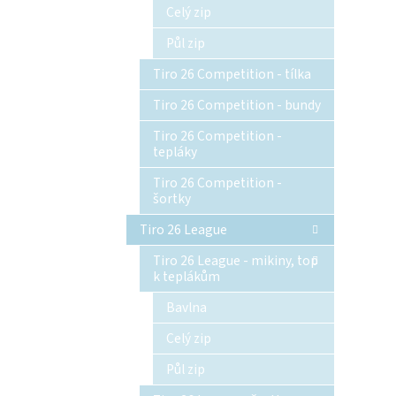
Celý zip
Půl zip
Tiro 26 Competition - tílka
Tiro 26 Competition - bundy
Tiro 26 Competition -
tepláky
Tiro 26 Competition -
šortky
Tiro 26 League
Tiro 26 League - mikiny, top
k teplákům
Bavlna
Celý zip
Půl zip