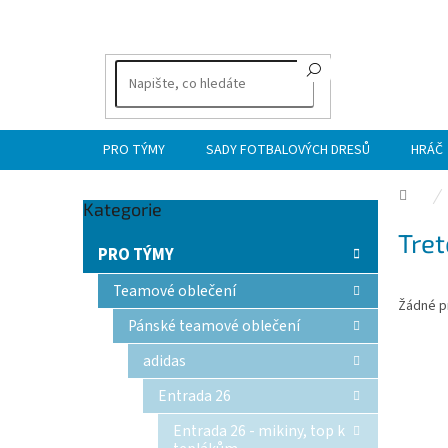
Přejít
na
obsah
PRO TÝMY
SADY FOTBALOVÝCH DRESŮ
HRÁČ
Dom
Přeskočit
Kategorie
P
kategorie
Tret
o
PRO TÝMY
s
t
Teamové oblečení
Žádné p
r
Pánské teamové oblečení
a
n
adidas
n
Entrada 26
í
p
Entrada 26 - mikiny, top k
a