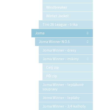
Windbreaker
Winter Jacket
Tiro 26 League - trika
Joma
Joma Winner N.O.S
Joma Winner - dresy
Joma Winner - mikiny
Celý zip
Půl zip
Joma Winner - teplákové
soupravy
Joma Winner - tepláky
Joma Winner - 3/4 kalhoty