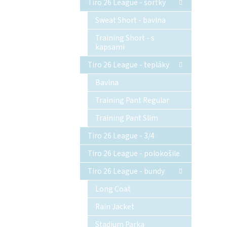
Tiro 26 League - šortky
Sweat Short - bavlna
Training Short - s
kapsami
Tiro 26 League - tepláky
Bavlna
Training Pant Regular
Training Pant Slim
Tiro 26 League - 3/4
Tiro 26 League - polokošile
Tiro 26 League - bundy
Long Coat
Rain Jacket
Stadium Parka