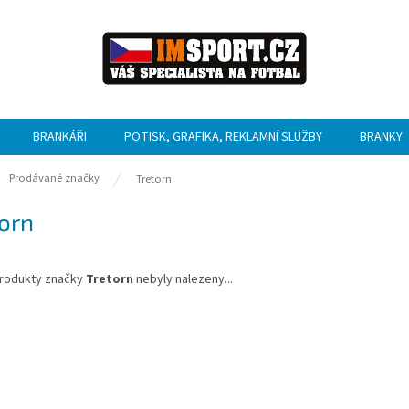
BRANKÁŘI
POTISK, GRAFIKA, REKLAMNÍ SLUŽBY
BRANKY
ů
Prodávané značky
Tretorn
orn
rodukty značky
Tretorn
nebyly nalezeny...