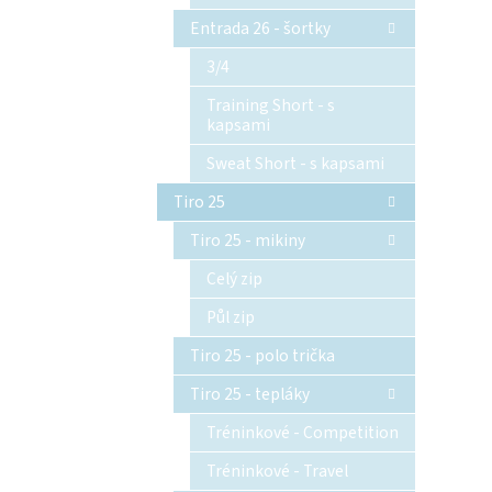
Entrada 26 - šortky
3/4
Training Short - s
kapsami
Sweat Short - s kapsami
Tiro 25
Tiro 25 - mikiny
Celý zip
Půl zip
Tiro 25 - polo trička
Tiro 25 - tepláky
Tréninkové - Competition
Tréninkové - Travel