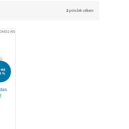
2
položek celkem
04432-NS
9 Kč
3 %
idas
2