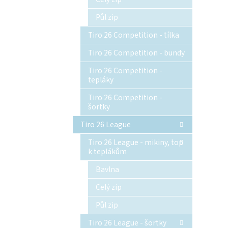
Půl zip
Tiro 26 Competition - tílka
Tiro 26 Competition - bundy
Tiro 26 Competition -
tepláky
Tiro 26 Competition -
šortky
Tiro 26 League
Tiro 26 League - mikiny, top
k teplákům
Bavlna
Celý zip
Půl zip
Tiro 26 League - šortky