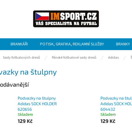
BRANKÁŘI
POTISK, GRAFIKA, REKLAMNÍ SLUŽBY
BRANKY
ů
Sady fotbalových dresů
Pánské fotbalové sady dresů
Adidas
vazky na štulpny
odávanější
Podvazky na štulpny
Podvazky na štu
Adidas SOCK HOLDER
Adidas SOCK HO
620656
604432
Skladem
Skladem
129 Kč
129 Kč