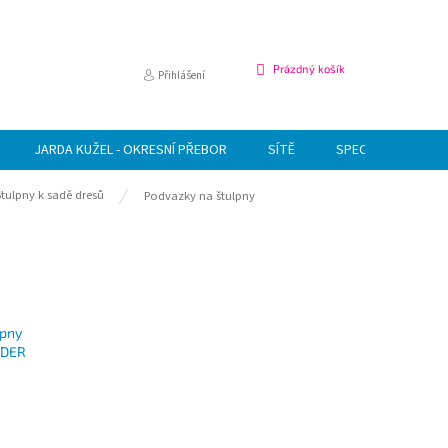
NÁKUPNÍ
Prázdný košík
Přihlášení
KOŠÍK
JARDA KUŽEL - OKRESNÍ PŘEBOR
SÍTĚ
SPECIÁLNÍ NABÍDK
Štulpny k sadě dresů
Podvazky na štulpny
lpny
LDER