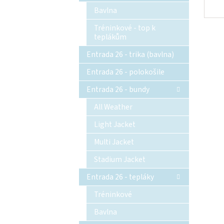
Bavlna
Tréninkové - top k
teplákům
Entrada 26 - trika (bavlna)
Entrada 26 - polokošile
Entrada 26 - bundy
All Weather
Light Jacket
Multi Jacket
Stadium Jacket
Entrada 26 - tepláky
Tréninkové
Bavlna