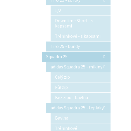
Tiro 25 - šortky
1/2
Downtime Short - s
kapsami
Tréninkové - s kapsami
Tiro 25 - bundy
Squadra 25
adidas Squadra 25 - mikiny
Celý zip
Půl zip
Bez zipu - bavlna
adidas Squadra 25 - tepláky
Bavlna
Tréninkové