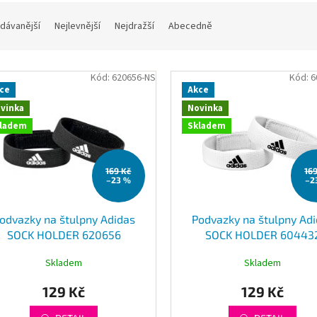
dávanější
Nejlevnější
Nejdražší
Abecedně
Kód:
620656-NS
Kód:
6
ce
Akce
vinka
Novinka
ladem
Skladem
169 Kč
16
–23 %
–2
odvazky na štulpny Adidas
Podvazky na štulpny Ad
SOCK HOLDER 620656
SOCK HOLDER 60443
Skladem
Skladem
129 Kč
129 Kč