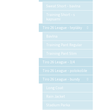
Sweat Short - bavlna
Training Short - s
kapsami
Tiro 26 League - tepláky
Bavlna
Training Pant Regular
Training Pant Slim
Tiro 26 League - 3/4
Tiro 26 League - polokošile
Tiro 26 League - bundy
Long Coat
Rain Jacket
Stadium Parka