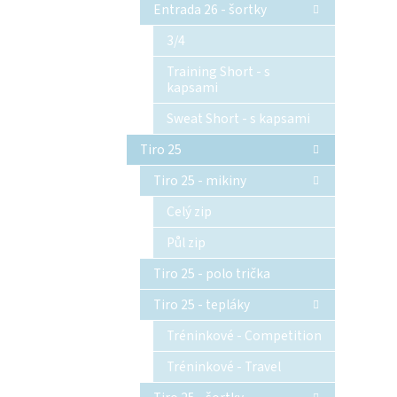
Entrada 26 - šortky
3/4
Training Short - s
kapsami
Sweat Short - s kapsami
Tiro 25
Tiro 25 - mikiny
Celý zip
Půl zip
Tiro 25 - polo trička
Tiro 25 - tepláky
Tréninkové - Competition
Tréninkové - Travel