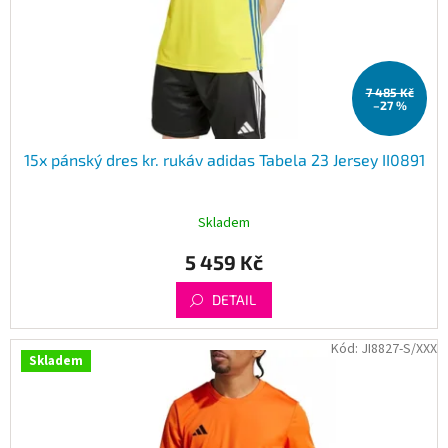
7 485 Kč
–27 %
15x pánský dres kr. rukáv adidas Tabela 23 Jersey II0891
Skladem
5 459 Kč
DETAIL
Kód:
JI8827-S/XXX
Skladem