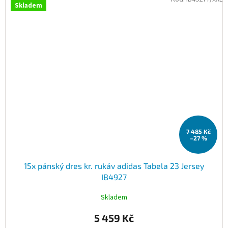
Skladem
7 485 Kč
–27 %
15x pánský dres kr. rukáv adidas Tabela 23 Jersey
IB4927
Skladem
5 459 Kč