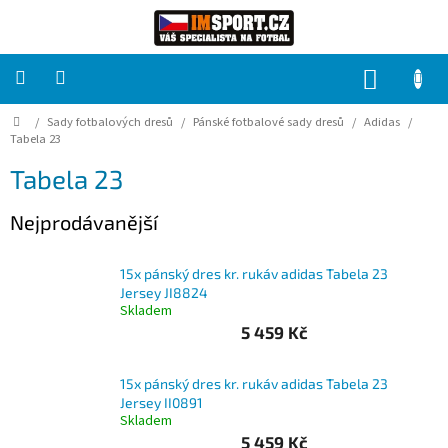
Přejít
na
obsah
NÁKUP
KOŠÍK
Domů
/
Sady fotbalových dresů
/
Pánské fotbalové sady dresů
/
Adidas
/
PRO
TÝMY
Tabela 23
Tabela 23
Sady
fotbalových
Nejprodávanější
dresů
HRÁČ
15x pánský dres kr. rukáv adidas Tabela 23
Jersey JI8824
Skladem
Brankáři
5 459 Kč
Potisk,
15x pánský dres kr. rukáv adidas Tabela 23
grafika,
Jersey II0891
reklamní
Skladem
služby
5 459 Kč