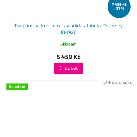
7 485 Kč
–27 %
15x pánský dres kr. rukáv adidas Tabela 23 Jersey
IB4926
Skladem
5 459 Kč
DETAIL
Kód:
IB49288/XXL
Skladem