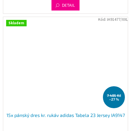
DETAIL
Kód:
IA91477/XXL
Skladem
7 485 Kč
–27 %
15x pánský dres kr. rukáv adidas Tabela 23 Jersey IA9147