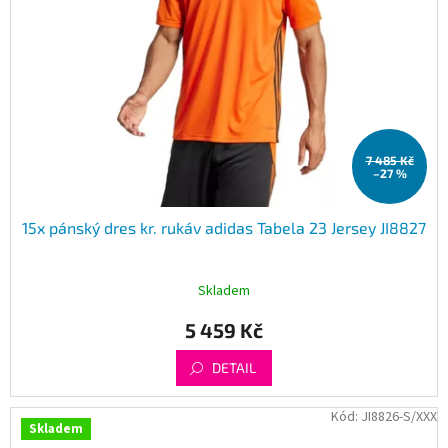
7 485 Kč
–27 %
15x pánský dres kr. rukáv adidas Tabela 23 Jersey JI8827
Skladem
5 459 Kč
DETAIL
Kód:
JI8826-S/XXX
Skladem