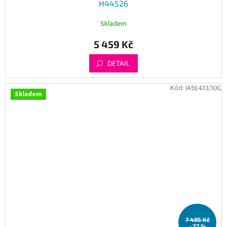
H44526
Skladem
5 459 Kč
DETAIL
Kód:
IA91433/XXL
Skladem
7 485 Kč
–27 %