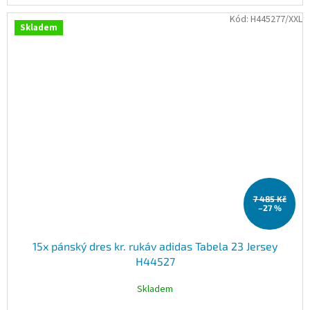
Kód:
H445277/XXL
Skladem
7 485 Kč
–27 %
15x pánský dres kr. rukáv adidas Tabela 23 Jersey
H44527
Skladem