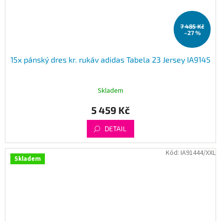
7 485 Kč
–27 %
15x pánský dres kr. rukáv adidas Tabela 23 Jersey IA9145
Skladem
5 459 Kč
DETAIL
Kód:
IA91444/XXL
Skladem