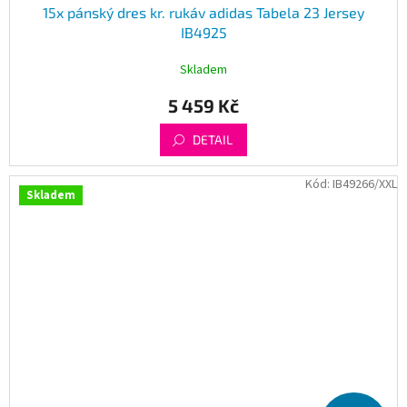
15x pánský dres kr. rukáv adidas Tabela 23 Jersey
IB4925
Skladem
5 459 Kč
DETAIL
Kód:
IB49266/XXL
Skladem