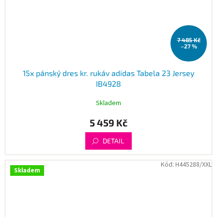
7 485 Kč
–27 %
15x pánský dres kr. rukáv adidas Tabela 23 Jersey
IB4928
Skladem
5 459 Kč
DETAIL
Kód:
H445288/XXL
Skladem