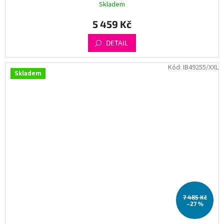
Skladem
5 459 Kč
DETAIL
Kód:
IB49255/XXL
Skladem
7 485 Kč
–27 %