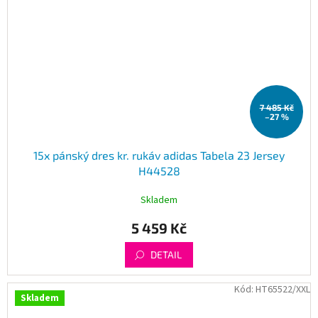
7 485 Kč
–27 %
15x pánský dres kr. rukáv adidas Tabela 23 Jersey
H44528
Skladem
5 459 Kč
DETAIL
Kód:
HT65522/XXL
Skladem