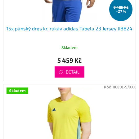
t
7 485 Kč
ů
–27 %
15x pánský dres kr. rukáv adidas Tabela 23 Jersey JI8824
Skladem
5 459 Kč
DETAIL
Kód:
II0891-S/XXX
Skladem