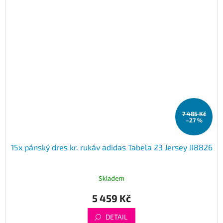
7 485 Kč
–27 %
15x pánský dres kr. rukáv adidas Tabela 23 Jersey JI8826
Skladem
5 459 Kč
DETAIL