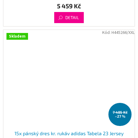
5 459 Kč
DETAIL
Kód:
H445266/XXL
Skladem
7 485 Kč
–27 %
15x pánský dres kr. rukáv adidas Tabela 23 Jersey