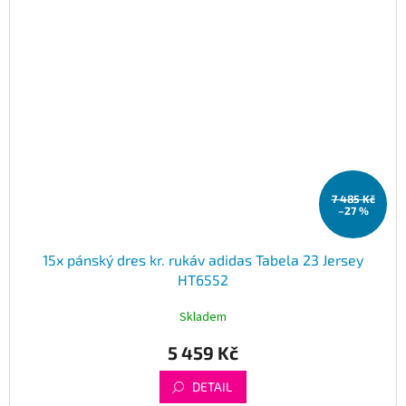
7 485 Kč
–27 %
15x pánský dres kr. rukáv adidas Tabela 23 Jersey
HT6552
Skladem
5 459 Kč
DETAIL