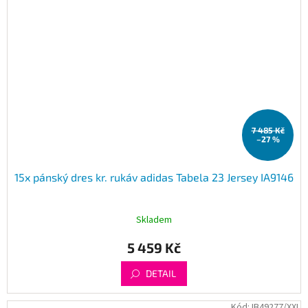
7 485 Kč
–27 %
15x pánský dres kr. rukáv adidas Tabela 23 Jersey IA9146
Skladem
5 459 Kč
DETAIL
Kód:
IB49277/XXL