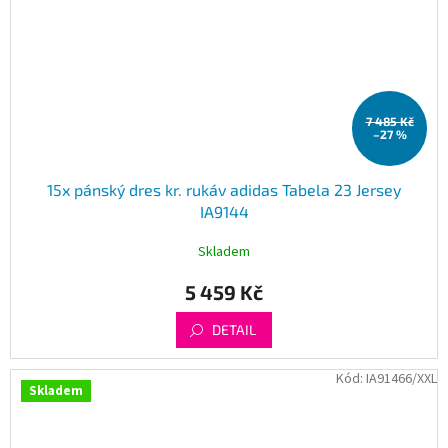
7 485 Kč
–27 %
15x pánský dres kr. rukáv adidas Tabela 23 Jersey
IA9144
Skladem
5 459 Kč
DETAIL
Kód:
IA91466/XXL
Skladem