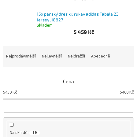
Branky
15x pánský dres kr. rukáv adidas Tabela 23
Jersey JI8827
Skladem
Jarda
Kužel
5 459 Kč
-
Okresní
přebor
Ř
a
Nejprodávanější
Nejlevnější
Nejdražší
Abecedně
Sítě
z
e
n
Speciální
nabídka
Cena
í
p
5459
Kč
5460
Kč
Obchod
r
-
skladem
o
d
u
Poháry
k
t
Kontakty
Na skladě
19
ů