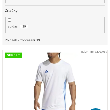
Obchodní
podmínky
Značky
Tabulky
velikostí
adidas
19
Značky
Položek k zobrazení:
19
Přihlášení
V
Kód:
JI8824-S/XXX
Skladem
ý
p
i
s
p
r
o
d
u
k