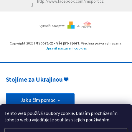
http://www.facebook.com/imsport.cz
p
i
s
u
Vytvořil Shoptet
&
Copyright 2026
IMSport.cz - vše pro sport
. Všechna práva vyhrazena.
Upravit nastavení cookies
Stojíme za Ukrajinou ❤️
Jak a čím pomoci »
Tento web používá soubory cookie. Dalším procházením
tohoto webu vyjadřujete souhlas s jejich používáním.