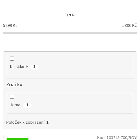
e
n
Branky
Cena
í
p
5299
Kč
5300
Kč
Jarda
r
Kužel
-
o
Okresní
d
přebor
u
k
Sítě
t
Na skladě
1
ů
Speciální
nabídka
Značky
Obchod
-
skladem
Joma
1
Poháry
Položek k zobrazení:
1
Kontakty
V
Kód:
103245.700/ROY