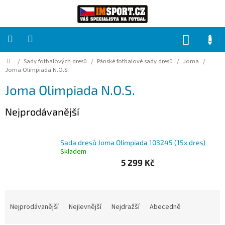
Přejít
na
obsah
NÁKUP
KOŠÍK
Domů
/
Sady fotbalových dresů
/
Pánské fotbalové sady dresů
/
Joma
/
PRO
TÝMY
Joma Olimpiada N.O.S.
Joma Olimpiada N.O.S.
Sady
fotbalových
Nejprodávanější
dresů
HRÁČ
Sada dresů Joma Olimpiada 103245 (15x dres)
Skladem
5 299 Kč
Brankáři
Potisk,
Ř
grafika,
a
reklamní
Nejprodávanější
Nejlevnější
Nejdražší
Abecedně
služby
z