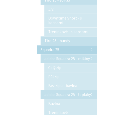
Tiro 25 - šortky
1/2
Downtime Short - s
kapsami
Tréninkové - s kapsami
Tiro 25 - bundy
Squadra 25
adidas Squadra 25 - mikiny
Celý zip
Půl zip
Bez zipu - bavlna
adidas Squadra 25 - tepláky
Bavlna
Tréninkové