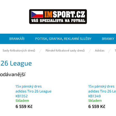
BRANKÁŘI
POTISK, GRAFIKA, REKLAMNÍ SLUŽBY
BRANKY
ů
Sady fotbalových dresů
Pánské fotbalové sady dresů
Adidas
 26 League
odávanější
15x pánský dres
15x pánský dres
adidas Tiro 26 League
adidas Tiro 26 L
KB1352
KB1349
Skladem
Skladem
6 559 Kč
6 559 Kč