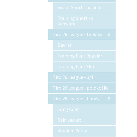
Sweat Short - bavlna
Training Short - s
kapsami
Tiro 26 League - tepláky
Bavlna
Training Pant Regular
Training Pant Slim
Tiro 26 League - 3/4
Tiro 26 League - polokošile
Tiro 26 League - bundy
Long Coat
Rain Jacket
Stadium Parka