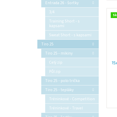
Entrada 26 - šortky
3/4
Sk
Training Short - s
kapsami
Sweat Short - s kapsami
Tiro 25
Tiro 25 - mikiny
Celý zip
15
Půl zip
Tiro 25 - polo trička
Tiro 25 - tepláky
Tréninkové - Competition
Tréninkové - Travel