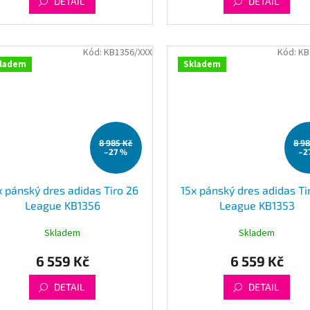
DETAIL
DETAIL
Kód:
KB1356/XXX
Kód:
KB
ladem
Skladem
8 985 Kč
8 9
–27 %
–2
x pánský dres adidas Tiro 26
15x pánský dres adidas Ti
League KB1356
League KB1353
Skladem
Skladem
6 559 Kč
6 559 Kč
DETAIL
DETAIL