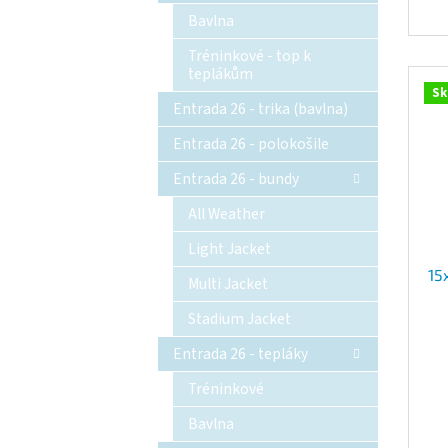
Bavlna
Tréninkové - top k
teplákům
Sk
Entrada 26 - trika (bavlna)
Entrada 26 - polokošile
Entrada 26 - bundy
All Weather
Light Jacket
15
Multi Jacket
Stadium Jacket
Entrada 26 - tepláky
Tréninkové
Bavlna