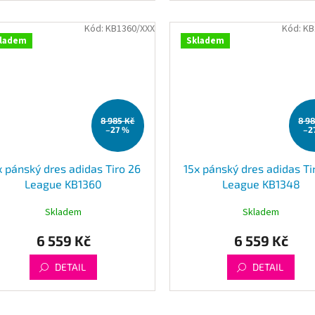
Kód:
KB1360/XXX
Kód:
KB
ladem
Skladem
8 985 Kč
8 9
–27 %
–2
x pánský dres adidas Tiro 26
15x pánský dres adidas Ti
League KB1360
League KB1348
Skladem
Skladem
6 559 Kč
6 559 Kč
DETAIL
DETAIL