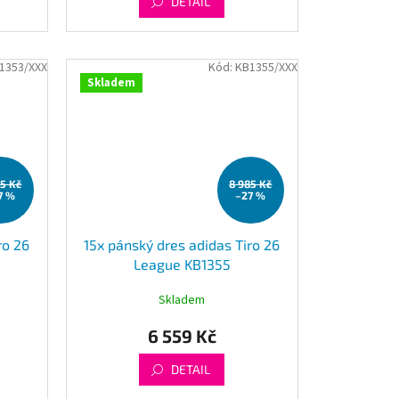
DETAIL
1353/XXX
Kód:
KB1355/XXX
Skladem
85 Kč
8 985 Kč
7 %
–27 %
ro 26
15x pánský dres adidas Tiro 26
League KB1355
Skladem
6 559 Kč
DETAIL