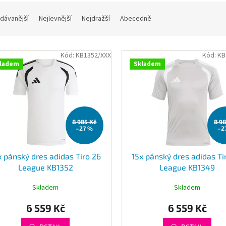
dávanější
Nejlevnější
Nejdražší
Abecedně
Kód:
KB1352/XXX
Kód:
KB
ladem
Skladem
8 985 Kč
8 9
–27 %
–2
x pánský dres adidas Tiro 26
15x pánský dres adidas Ti
League KB1352
League KB1349
Skladem
Skladem
6 559 Kč
6 559 Kč