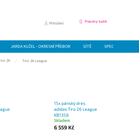
NÁKUPNÍ
Prázdný košík
Přihlášení
KOŠÍK
JARDA KUŽEL - OKRESNÍ PŘEBOR
SÍTĚ
SPECIÁLNÍ NABÍDK
Tiro 26
Tiro 26 League
15x pánský dres
eague
adidas Tiro 26 League
KB1358
Skladem
6 559 Kč