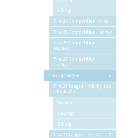
Půl zip
Tiro 26 Competition - tílka
Tiro 26 Competition - bundy
Tiro 26 Competition -
tepláky
Tiro 26 Competition -
šortky
Tiro 26 League
Tiro 26 League - mikiny, top
k teplákům
Bavlna
Celý zip
Půl zip
Tiro 26 League - šortky