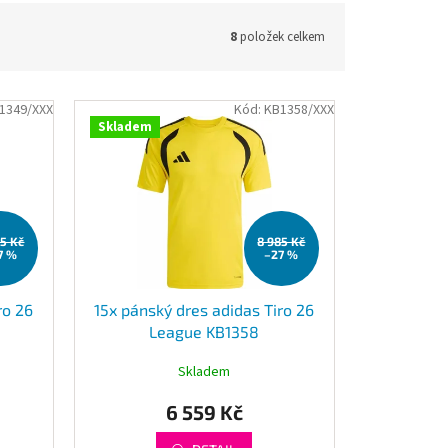
8
položek celkem
1349/XXX
Kód:
KB1358/XXX
Skladem
85 Kč
8 985 Kč
7 %
–27 %
ro 26
15x pánský dres adidas Tiro 26
League KB1358
Skladem
6 559 Kč