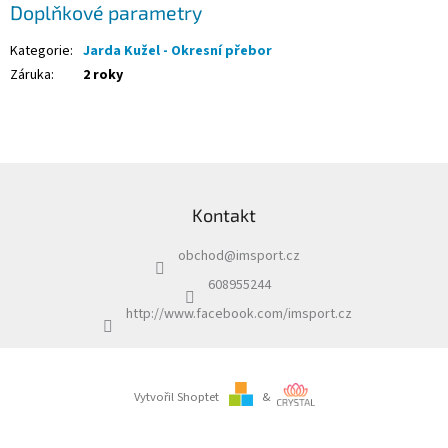
Doplňkové parametry
Kategorie
:
Jarda Kužel - Okresní přebor
Záruka
:
2 roky
Z
á
Kontakt
p
a
obchod
@
imsport.cz
t
í
608955244
http://www.facebook.com/imsport.cz
Vytvořil Shoptet
&