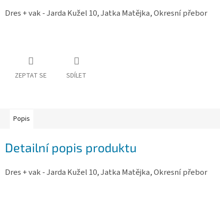
Obchodní
Dres + vak - Jarda Kužel 10, Jatka Matějka, Okresní přebor
podmínky
Tabulky
velikostí
Značky
ZEPTAT SE
SDÍLET
Přihlášení
Popis
Detailní popis produktu
Dres + vak - Jarda Kužel 10, Jatka Matějka, Okresní přebor