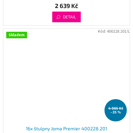
2 639 Kč
DETAIL
Kód:
400228.201/L
Skladem
4 065 Kč
–35 %
16x štulpny Joma Premier 400228.201