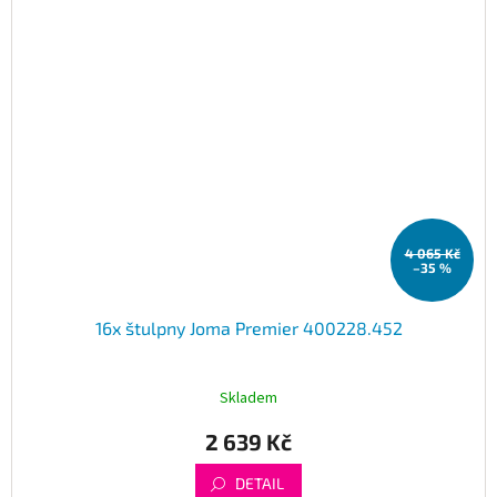
4 065 Kč
–35 %
16x štulpny Joma Premier 400228.452
Skladem
2 639 Kč
DETAIL