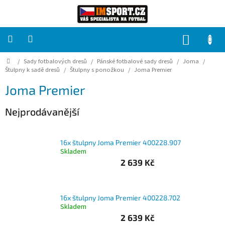
Přejít
na
obsah
NÁKUP
KOŠÍK
Domů
/
Sady fotbalových dresů
/
Pánské fotbalové sady dresů
/
Joma
/
PRO
TÝMY
Štulpny k sadě dresů
/
Štulpny s ponožkou
/
Joma Premier
Joma Premier
Sady
fotbalových
Nejprodávanější
dresů
HRÁČ
16x štulpny Joma Premier 400228.907
Skladem
2 639 Kč
Brankáři
Potisk,
16x štulpny Joma Premier 400228.702
grafika,
reklamní
Skladem
služby
2 639 Kč