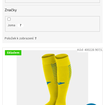
Obchodní
podmínky
Značky
Tabulky
velikostí
Joma
7
Značky
Položek k zobrazení:
7
Přihlášení
V
Kód:
400228.907/L
Skladem
ý
p
i
s
p
r
o
d
u
k