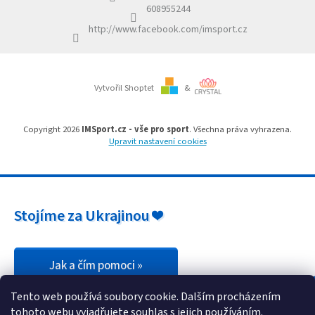
í
v
608955244
k
http://www.facebook.com/imsport.cz
y
v
ý
p
i
Vytvořil Shoptet
&
s
u
Copyright 2026
IMSport.cz - vše pro sport
. Všechna práva vyhrazena.
Upravit nastavení cookies
Stojíme za Ukrajinou ❤️
Jak a čím pomoci »
Tento web používá soubory cookie. Dalším procházením
tohoto webu vyjadřujete souhlas s jejich používáním.