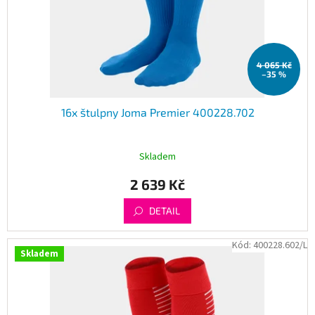
4 065 Kč
–35 %
16x štulpny Joma Premier 400228.702
Skladem
2 639 Kč
DETAIL
Kód:
400228.602/L
Skladem