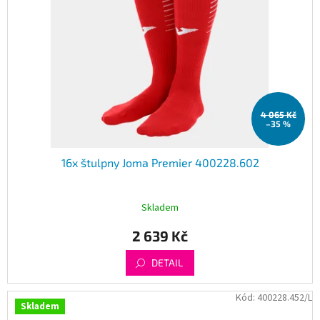
4 065 Kč
–35 %
16x štulpny Joma Premier 400228.602
Skladem
2 639 Kč
DETAIL
Kód:
400228.452/L
Skladem