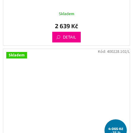
Skladem
2 639 Kč
DETAIL
Kód:
400228.102/L
Skladem
4 065 Kč
–35 %