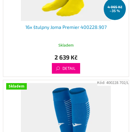
t
4 065 Kč
ů
–35 %
16x štulpny Joma Premier 400228.907
Skladem
2 639 Kč
DETAIL
Kód:
400228.702/L
Skladem