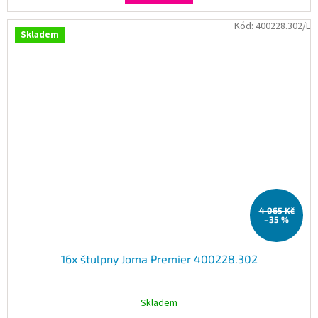
Kód:
400228.302/L
Skladem
4 065 Kč
–35 %
16x štulpny Joma Premier 400228.302
Skladem