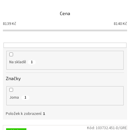
e
n
Branky
Cena
í
p
8139
Kč
8140
Kč
Jarda
r
Kužel
-
o
Okresní
d
přebor
u
k
Sítě
t
Na skladě
1
ů
Speciální
nabídka
Značky
Obchod
-
skladem
Joma
1
Poháry
Položek k zobrazení:
1
Kontakty
V
Kód:
103732.451-D/GRE