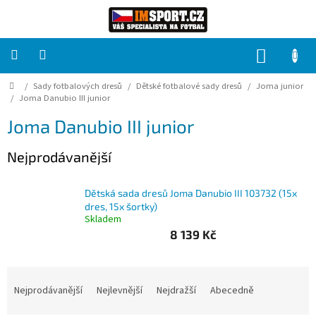
Přejít
na
obsah
NÁKUP
KOŠÍK
Domů
/
Sady fotbalových dresů
/
Dětské fotbalové sady dresů
/
Joma junior
PRO
TÝMY
/
Joma Danubio III junior
Joma Danubio III junior
Sady
fotbalových
Nejprodávanější
dresů
HRÁČ
Dětská sada dresů Joma Danubio III 103732 (15x
dres, 15x šortky)
Skladem
Brankáři
8 139 Kč
Potisk,
Ř
grafika,
a
reklamní
Nejprodávanější
Nejlevnější
Nejdražší
Abecedně
služby
z