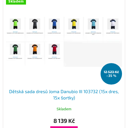
Skladem
ý
Obchodní
podmínky
p
i
Tabulky
s
velikostí
p
r
Značky
o
d
Přihlášení
u
k
t
12 523 Kč
ů
–35 %
Dětská sada dresů Joma Danubio III 103732 (15x dres,
15x šortky)
Skladem
8 139 Kč