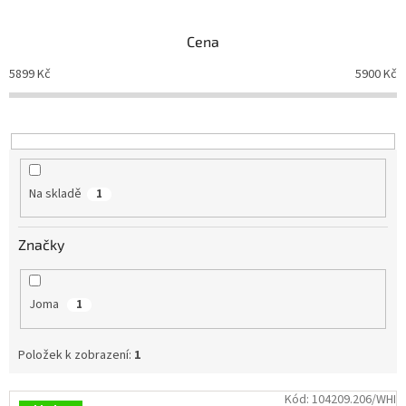
e
n
Branky
Cena
í
p
5899
Kč
5900
Kč
Jarda
r
Kužel
-
o
Okresní
d
přebor
u
k
Sítě
t
Na skladě
1
ů
Speciální
nabídka
Značky
Obchod
-
skladem
Joma
1
Poháry
Položek k zobrazení:
1
Kontakty
V
Kód:
104209.206/WHI