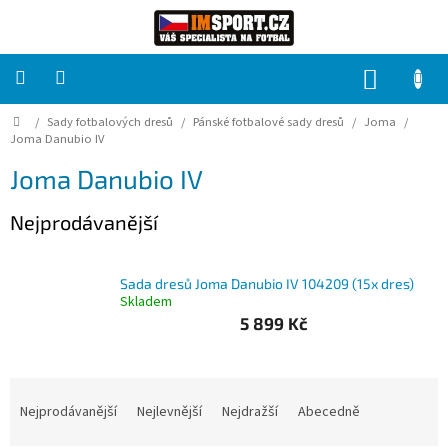
Přejít
na
obsah
NÁKUP
KOŠÍK
Domů
/
Sady fotbalových dresů
/
Pánské fotbalové sady dresů
/
Joma
/
PRO
TÝMY
Joma Danubio IV
Joma Danubio IV
Sady
fotbalových
Nejprodávanější
dresů
HRÁČ
Sada dresů Joma Danubio IV 104209 (15x dres)
Skladem
5 899 Kč
Brankáři
Potisk,
Ř
grafika,
a
reklamní
Nejprodávanější
Nejlevnější
Nejdražší
Abecedně
služby
z