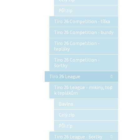
Půl zip
Tiro 26 Competition - tílka
Tiro 26 Competition - bundy
Tiro 26 Competition -
tepláky
Tiro 26 Competition -
šortky
Tiro 26 League
Tiro 26 League - mikiny, top
k teplákům
Bavlna
Celý zip
Půl zip
Tiro 26 League - šortky