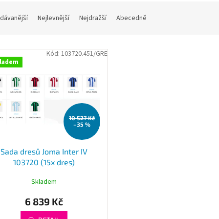
dávanější
Nejlevnější
Nejdražší
Abecedně
Kód:
103720.451/GRE
ladem
10 527 Kč
–35 %
Sada dresů Joma Inter IV
103720 (15x dres)
Skladem
6 839 Kč