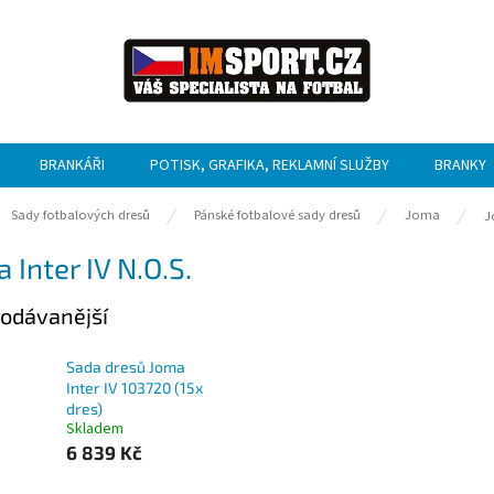
BRANKÁŘI
POTISK, GRAFIKA, REKLAMNÍ SLUŽBY
BRANKY
ů
Sady fotbalových dresů
Pánské fotbalové sady dresů
Joma
J
 Inter IV N.O.S.
odávanější
Sada dresů Joma
Inter IV 103720 (15x
dres)
Skladem
6 839 Kč