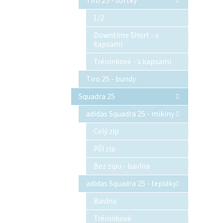
Tiro 25 - šortky
1/2
Downtime Short - s
kapsami
Tréninkové - s kapsami
Tiro 25 - bundy
Squadra 25
adidas Squadra 25 - mikiny
Celý zip
Půl zip
Bez zipu - bavlna
adidas Squadra 25 - tepláky
Bavlna
Tréninkové