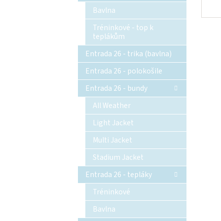
Bavlna
Tréninkové - top k
teplákům
Entrada 26 - trika (bavlna)
Entrada 26 - polokošile
Entrada 26 - bundy
All Weather
Light Jacket
Multi Jacket
Stadium Jacket
Entrada 26 - tepláky
Tréninkové
Bavlna