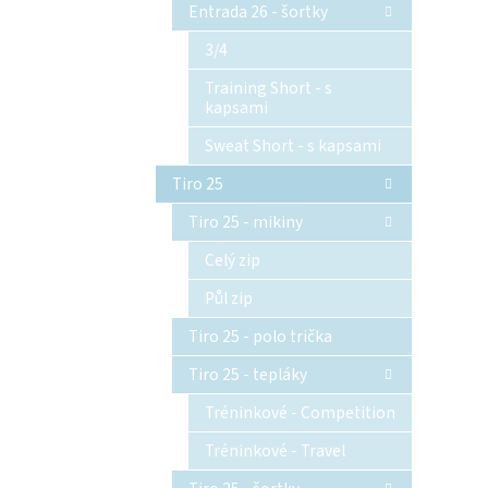
Entrada 26 - šortky
3/4
Training Short - s
kapsami
Sweat Short - s kapsami
Tiro 25
Tiro 25 - mikiny
Celý zip
Půl zip
Tiro 25 - polo trička
Tiro 25 - tepláky
Tréninkové - Competition
Tréninkové - Travel