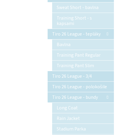
Sweat Short - bavlna
Training Short - s
kapsami
Tiro 26 League - tepláky
Bavlna
Training Pant Regular
Training Pant Slim
Tiro 26 League - 3/4
Tiro 26 League - polokošile
Tiro 26 League - bundy
Long Coat
Rain Jacket
Stadium Parka