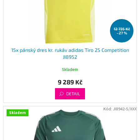
12 735 Kč
–27 %
15x pánský dres kr. rukáv adidas Tiro 25 Competition
JI8952
Skladem
9 289 Kč
DETAIL
Kód:
JI8942-S/XXX
Skladem