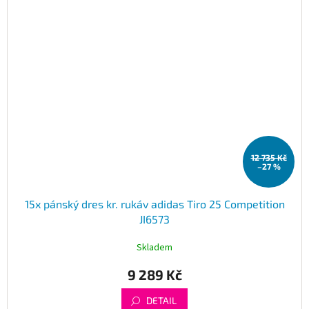
12 735 Kč
–27 %
15x pánský dres kr. rukáv adidas Tiro 25 Competition
JI6573
Skladem
9 289 Kč
DETAIL