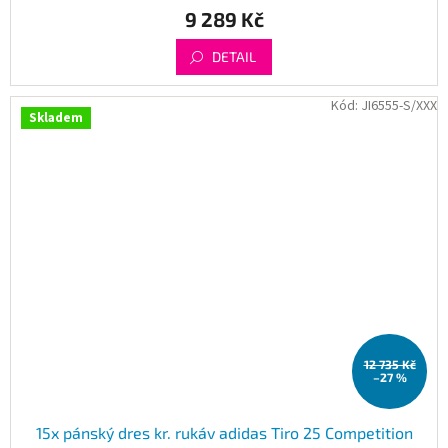
9 289 Kč
DETAIL
Kód:
JI6555-S/XXX
Skladem
12 735 Kč
–27 %
15x pánský dres kr. rukáv adidas Tiro 25 Competition