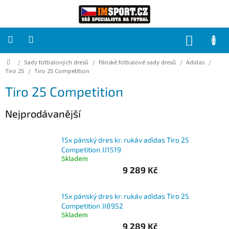
Přejít
na
obsah
NÁKUP
KOŠÍK
Domů
/
Sady fotbalových dresů
/
Pánské fotbalové sady dresů
/
Adidas
/
PRO
TÝMY
Tiro 25
/
Tiro 25 Competition
Tiro 25 Competition
Sady
fotbalových
Nejprodávanější
dresů
HRÁČ
15x pánský dres kr. rukáv adidas Tiro 25
Competition JJ1519
Skladem
Brankáři
9 289 Kč
Potisk,
15x pánský dres kr. rukáv adidas Tiro 25
grafika,
Competition JI8952
reklamní
Skladem
služby
9 289 Kč