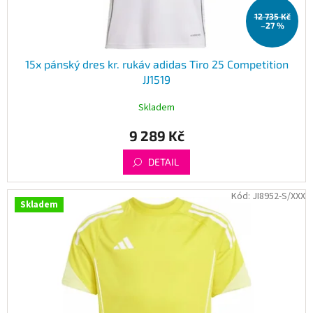
t
12 735 Kč
ů
–27 %
15x pánský dres kr. rukáv adidas Tiro 25 Competition
JJ1519
Skladem
9 289 Kč
DETAIL
Kód:
JI8952-S/XXX
Skladem