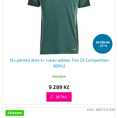
12 735 Kč
–27 %
15x pánský dres kr. rukáv adidas Tiro 25 Competition
JI8942
Skladem
9 289 Kč
DETAIL
Kód:
JI6573-S/XXX
Skladem