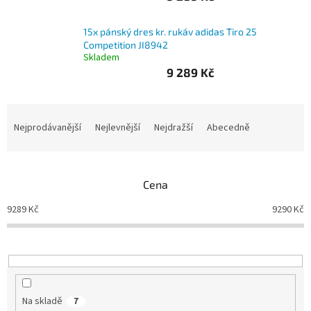
Branky
15x pánský dres kr. rukáv adidas Tiro 25
Competition JI8942
Skladem
Jarda
Kužel
9 289 Kč
-
Okresní
přebor
Ř
a
Nejprodávanější
Nejlevnější
Nejdražší
Abecedně
Sítě
z
e
n
Speciální
nabídka
Cena
í
p
9289
Kč
9290
Kč
Obchod
r
-
skladem
o
d
u
Poháry
k
t
Kontakty
Na skladě
7
ů