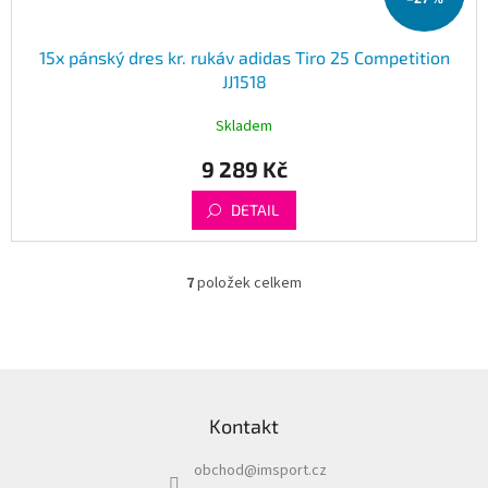
15x pánský dres kr. rukáv adidas Tiro 25 Competition
JJ1518
Skladem
9 289 Kč
DETAIL
7
položek celkem
O
v
l
á
d
Z
a
á
c
Kontakt
p
í
a
p
obchod
@
imsport.cz
t
r