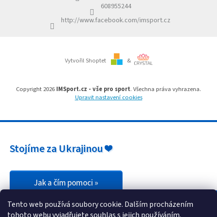
í
v
608955244
k
http://www.facebook.com/imsport.cz
y
v
ý
p
i
Vytvořil Shoptet
&
s
u
Copyright 2026
IMSport.cz - vše pro sport
. Všechna práva vyhrazena.
Upravit nastavení cookies
Stojíme za Ukrajinou ❤️
Jak a čím pomoci »
Tento web používá soubory cookie. Dalším procházením
tohoto webu vyjadřujete souhlas s jejich používáním.