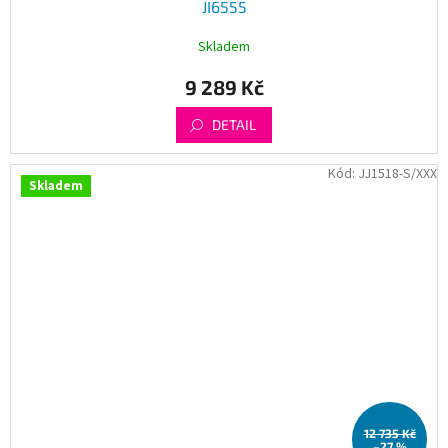
JI6555
Skladem
9 289 Kč
DETAIL
Kód:
JJ1518-S/XXX
Skladem
12 735 Kč
–27 %