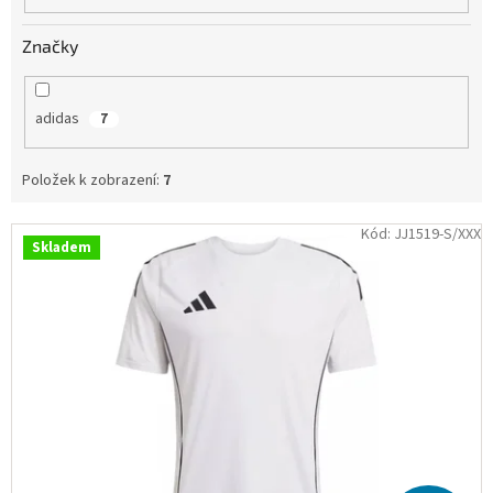
Obchodní
podmínky
Značky
Tabulky
velikostí
adidas
7
Značky
Položek k zobrazení:
7
Přihlášení
V
Kód:
JJ1519-S/XXX
Skladem
ý
p
i
s
p
r
o
d
u
k