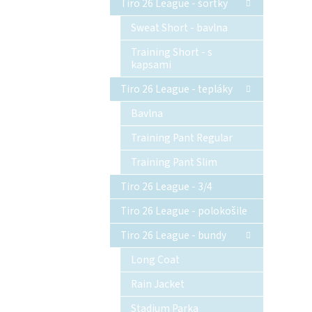
Tiro 26 League - šortky
Sweat Short - bavlna
Training Short - s
kapsami
Tiro 26 League - tepláky
Bavlna
Training Pant Regular
Training Pant Slim
Tiro 26 League - 3/4
Tiro 26 League - polokošile
Tiro 26 League - bundy
Long Coat
Rain Jacket
Stadium Parka