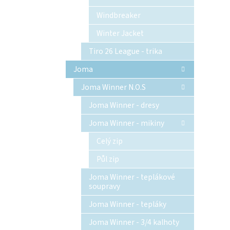
Windbreaker
Winter Jacket
Tiro 26 League - trika
Joma
Joma Winner N.O.S
Joma Winner - dresy
Joma Winner - mikiny
Celý zip
Půl zip
Joma Winner - teplákové
soupravy
Joma Winner - tepláky
Joma Winner - 3/4 kalhoty