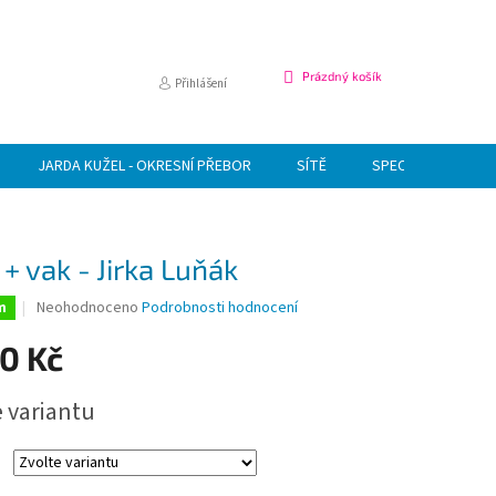
NÁKUPNÍ
Prázdný košík
Přihlášení
KOŠÍK
JARDA KUŽEL - OKRESNÍ PŘEBOR
SÍTĚ
SPECIÁLNÍ NABÍDK
+ vak - Jirka Luňák
Průměrné
Neohodnoceno
Podrobnosti hodnocení
m
hodnocení
produktu
0 Kč
je
0,0
e variantu
z
5
hvězdiček.