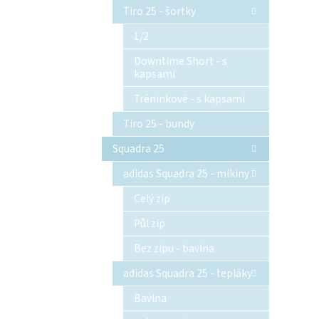
Tiro 25 - šortky
1/2
Downtime Short - s
kapsami
Tréninkové - s kapsami
Tiro 25 - bundy
Squadra 25
adidas Squadra 25 - mikiny
Celý zip
Půl zip
Bez zipu - bavlna
adidas Squadra 25 - tepláky
Bavlna