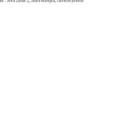
ak - Jirka Luňák 2, Jatka Matějka, Okresní přebor