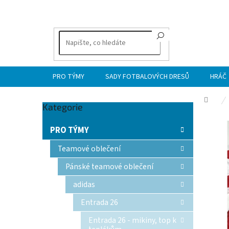
Přejít
na
obsah
PRO TÝMY
SADY FOTBALOVÝCH DRESŮ
HRÁČ
Dom
Přeskočit
Kategorie
P
kategorie
o
PRO TÝMY
s
t
Teamové oblečení
r
Pánské teamové oblečení
a
n
adidas
n
Entrada 26
í
p
Entrada 26 - mikiny, top k
a