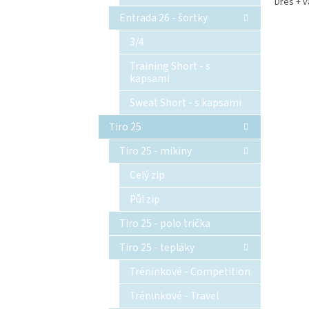
Dres + v
Entrada 26 - šortky
3/4
Training Short - s
kapsami
Sweat Short - s kapsami
Tiro 25
Tiro 25 - mikiny
Celý zip
Půl zip
Tiro 25 - polo trička
Tiro 25 - tepláky
Tréninkové - Competition
Tréninkové - Travel