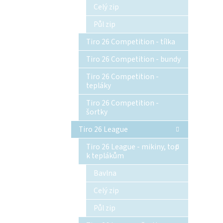
Celý zip
Půl zip
Tiro 26 Competition - tílka
Tiro 26 Competition - bundy
Tiro 26 Competition -
tepláky
Tiro 26 Competition -
šortky
Tiro 26 League
Tiro 26 League - mikiny, top
k teplákům
Bavlna
Celý zip
Půl zip