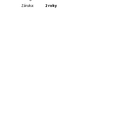
Záruka
:
2 roky