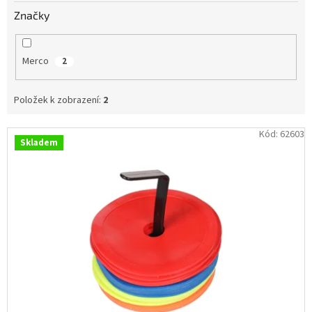
Obchodní
Značky
podmínky
Tabulky
velikostí
Merco
2
Značky
Položek k zobrazení:
2
Přihlášení
V
Kód:
62603
Skladem
ý
p
i
s
p
r
o
d
u
k
t