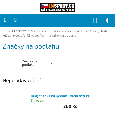
Přejít
na
obsah
NÁKUP
KOŠÍK
Domů
/
PRO TÝMY
/
Tréninkové pomůcky
/
Koordinační pomůcky
/
Mety,
PRO
TÝMY
kužely, tyče, překážky, žebříky
/
Značky na podlahu
Značky na podlahu
Sady
fotbalových
dresů
Značky na
podlahu
HRÁČ
Nejprodávanější
Brankáři
Ring značka na podlahu sada 4x4 ks
Potisk,
Skladem
grafika,
reklamní
360 Kč
služby