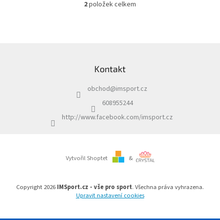
2
položek celkem
O
v
l
á
d
Z
a
á
c
Kontakt
p
í
a
p
obchod
@
imsport.cz
t
r
í
v
608955244
k
http://www.facebook.com/imsport.cz
y
v
ý
p
i
Vytvořil Shoptet
&
s
u
Copyright 2026
IMSport.cz - vše pro sport
. Všechna práva vyhrazena.
Upravit nastavení cookies