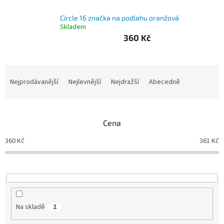
Branky
Circle 16 značka na podlahu oranžová
Skladem
360 Kč
Jarda
Kužel
-
Okresní
Ř
přebor
a
Nejprodávanější
Nejlevnější
Nejdražší
Abecedně
z
Sítě
e
n
Cena
í
Speciální
nabídka
p
360
Kč
361
Kč
r
Obchod
o
-
skladem
d
u
k
Poháry
t
Na skladě
2
ů
Kontakty