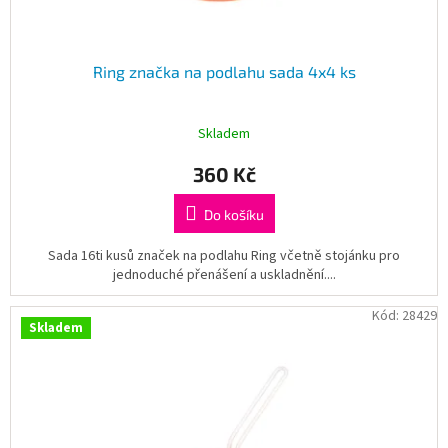
ů
Ring značka na podlahu sada 4x4 ks
Skladem
360 Kč
Do košíku
Sada 16ti kusů značek na podlahu Ring včetně stojánku pro
jednoduché přenášení a uskladnění....
Kód:
28429
Skladem