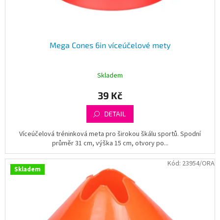
t
ů
Mega Cones 6in víceúčelové mety
Skladem
39 Kč
DETAIL
Víceúčelová tréninková meta pro širokou škálu sportů. Spodní
průměr 31 cm, výška 15 cm, otvory po...
Kód:
23954/ORA
Skladem