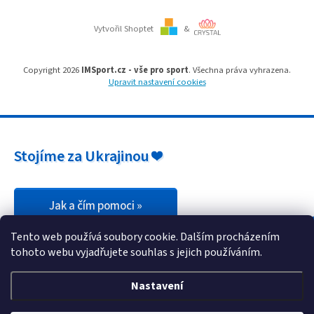
ý
p
i
Vytvořil Shoptet
&
s
u
Copyright 2026
IMSport.cz - vše pro sport
. Všechna práva vyhrazena.
Upravit nastavení cookies
Stojíme za Ukrajinou ❤️
Jak a čím pomoci »
Tento web používá soubory cookie. Dalším procházením
tohoto webu vyjadřujete souhlas s jejich používáním.
Nastavení