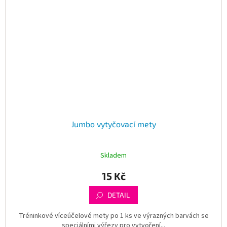
Jumbo vytyčovací mety
Skladem
15 Kč
DETAIL
Tréninkové víceúčelové mety po 1 ks ve výrazných barvách se
speciálními výřezy pro vytvoření...