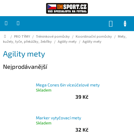
Přejít
na
obsah
NÁKUP
KOŠÍK
Domů
/
PRO TÝMY
/
Tréninkové pomůcky
/
Koordinační pomůcky
/
Mety,
PRO
TÝMY
kužely, tyče, překážky, žebříky
/
Agility mety
/
Agility mety
Agility mety
Sady
fotbalových
Nejprodávanější
dresů
HRÁČ
Mega Cones 6in víceúčelové mety
Skladem
39 Kč
Brankáři
Potisk,
Marker vytyčovací mety
grafika,
reklamní
Skladem
služby
32 Kč