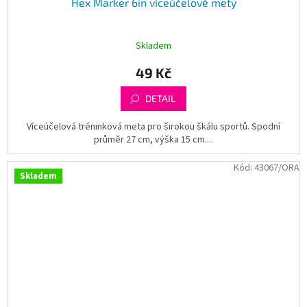
Hex Marker 6in víceúčelové mety
Skladem
49 Kč
DETAIL
Víceúčelová tréninková meta pro širokou škálu sportů. Spodní
průměr 27 cm, výška 15 cm....
Kód:
43067/ORA
Skladem