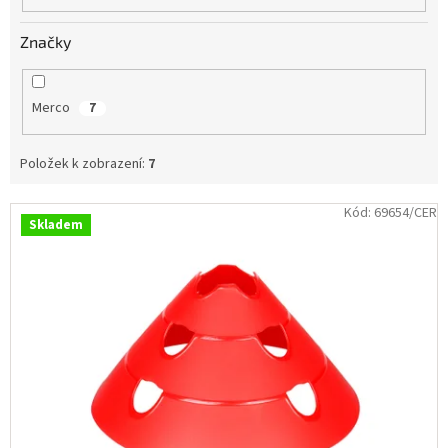
Obchodní
podmínky
Značky
Tabulky
velikostí
Merco
7
Značky
Položek k zobrazení:
7
Přihlášení
V
Kód:
69654/CER
Skladem
ý
p
i
s
p
r
o
d
u
k