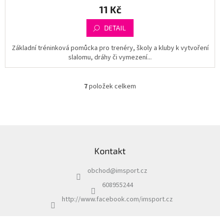
11 Kč
DETAIL
Základní tréninková pomůcka pro trenéry, školy a kluby k vytvoření
slalomu, dráhy či vymezení...
7
položek celkem
O
v
l
á
d
Z
a
á
c
Kontakt
p
í
a
p
obchod
@
imsport.cz
t
r
í
v
608955244
k
http://www.facebook.com/imsport.cz
y
v